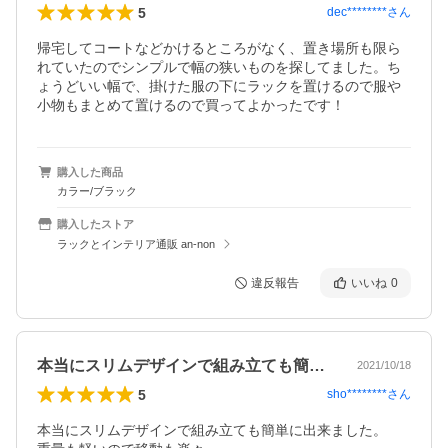
5
dec********
さん
帰宅してコートなどかけるところがなく、置き場所も限ら
れていたのでシンプルで幅の狭いものを探してました。ち
ょうどいい幅で、掛けた服の下にラックを置けるので服や
小物もまとめて置けるので買ってよかったです！
購入した商品
カラー/ブラック
購入したストア
ラックとインテリア通販 an-non
違反報告
いいね
0
本当にスリムデザインで組み立ても簡単に…
2021/10/18
5
sho********
さん
本当にスリムデザインで組み立ても簡単に出来ました。
