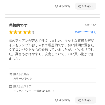
違反報告
いいね
0
理想的です
2021/12/3
5
mam********
さん
黒のアイアンが好きで注文しました。マットな質感もデザ
インもシンプルおしゃれで理想的です。狭い隙間に置きた
くてコンパクトなものを探していましたが、ピッタリでし
た。高さもかけやすく、安定していて、いい買い物ができ
ました。
購入した商品
カラー/ブラック
購入したストア
ラックとインテリア通販 an-non
違反報告
いいね
0