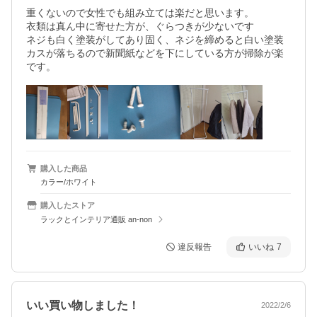
重くないので女性でも組み立ては楽だと思います。

衣類は真ん中に寄せた方が、ぐらつきが少ないです

ネジも白く塗装がしてあり固く、ネジを締めると白い塗装
カスが落ちるので新聞紙などを下にしている方が掃除が楽
購入した商品
カラー/ホワイト
購入したストア
ラックとインテリア通販 an-non
違反報告
いいね
7
いい買い物しました！
2022/2/6