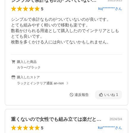
シンプルで余計なものがついていないのが…
2021/5/25
5
kuj********
さん
シンプルで余計なものがついていないのが良いです。

とても組みやすく軽いので移動も楽です。

数着かけられる用途として購入したのでインテリアとしも
とても良いです。

枚数を多くかける人には向いてないかもしれません。
購入した商品
カラー/ブラック
購入したストア
ラックとインテリア通販 an-non
違反報告
いいね
1
重くないので女性でも組み立ては楽だと思…
2024/3/4
5
kur********
さん