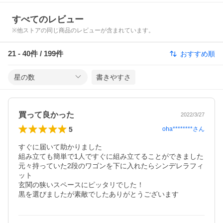
すべてのレビュー
※他ストアの同じ商品のレビューが含まれています。
21
-
40
件 /
199
件
おすすめ順
星の数
書きやすさ
買って良かった
2022/3/27
5
oha********
さん
すぐに届いて助かりました

組み立ても簡単で1人ですぐに組み立てることができました

元々持っていた2段のワゴンを下に入れたらシンデレラフィ
ット

玄関の狭いスペースにピッタリでした！

黒を選びましたが素敵でしたありがとうございます