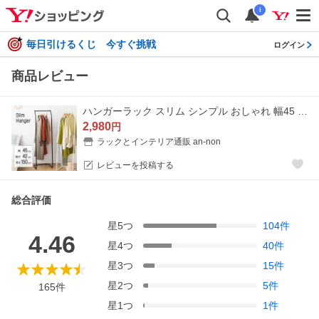
i
毎日引けるくじ 今すぐ挑戦
ログイン
商品レビュー
ハンガーラック スリム シンプル おしゃれ 幅45 コートハンガー コンパクト 子供 省スペース 頑丈 衣類ハンガー コート掛け 洋服 隙間 高150 白 黒 CPH-45
2,980
円
ラックとインテリア通販 an-non
レビューを投稿する
総合評価
星
5
つ
104
件
4.46
星
4
つ
40
件
星
3
つ
15
件
星
2
つ
5
件
165
件
星
1
つ
1
件