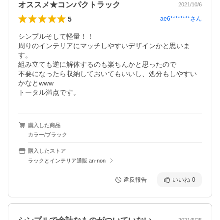
オススメ★コンパクトラック
2021/10/6
5
ae6********
さん
シンプルそして軽量！！

周りのインテリアにマッチしやすいデザインかと思いま
す。

組み立ても逆に解体するのも楽ちんかと思ったので

不要になったら収納しておいてもいいし、処分もしやすい
かなとwww 

トータル満点です。
購入した商品
カラー/ブラック
購入したストア
ラックとインテリア通販 an-non
違反報告
いいね
0