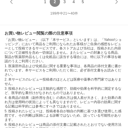
1
2
3
4
5
199
件中
21
〜
40
件
お買い物レビュー閲覧の際の注意事項
「お買い物レビュー」（以下「本サービス」といいます）は、「Yahoo!ショ
ッピング」において商品をご利用になられたお客様がご自身の感想をレビュ
ーとして投稿できるサービスです。各ストアおよび当社は、投稿された内容
について正確性を含め一切保証しません。またレビューの対象となる商品、
製品が医薬部外品もしくは化粧品に該当する場合には、特に以下の事項を確
認のうえご利用ください。
1. 医薬部外品および化粧品に関する重要な事項は、各商品の添付文書に書か
れています。本サービスをご利用いただく前に、必ず添付文書をお読みくだ
さい。
2. 本サービスのレビュー投稿者のほとんどは医療や薬事の専門家ではありま
せん。
3. 投稿されたレビューは主観的な感想で、効能や効果を科学的に測定するな
ど、医学的な裏付けがなされたものではありません。
4. 各商品の効果（副作用を含む）の表れ方は個人差が大きく、また効果の表
れ方は使用時の状況によっても異なりますので、レビュー内容の効果に関す
る記載は科学的には参考にすべきではありません。
5. 投稿されたレビューは、投稿者各自が独自の判断に基づき選び使用した感
想です。その判断は医師による診断ではないため、誤っている可能性があり
ます。
6. 投稿されたレビューは商品の添付文書に記載されたとおりでない使用方法