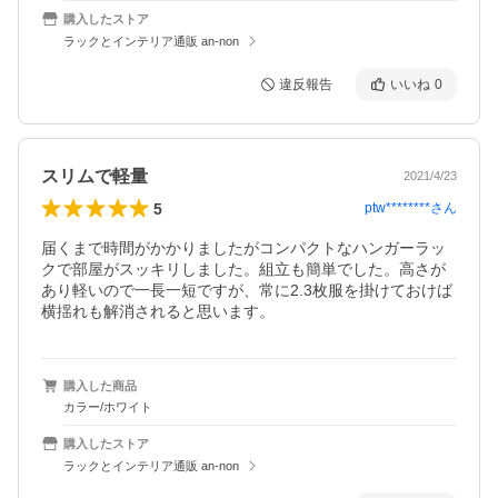
購入したストア
ラックとインテリア通販 an-non
違反報告
いいね
0
スリムで軽量
2021/4/23
5
ptw********
さん
届くまで時間がかかりましたがコンパクトなハンガーラッ
クで部屋がスッキリしました。組立も簡単でした。高さが
あり軽いので一長一短ですが、常に2.3枚服を掛けておけば
横揺れも解消されると思います。
購入した商品
カラー/ホワイト
購入したストア
ラックとインテリア通販 an-non