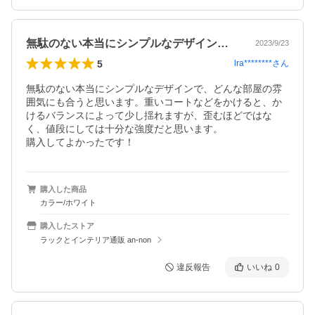
無駄のない本当にシンプルなデザインで、…
2023/9/23
5
lra********
さん
無駄のない本当にシンプルなデザインで、どんな部屋の雰
囲気にも合うと思います。重いコートなどをかけると、か
けるバランスによって少し揺れますが、歪むほどではな
く、値段にしては十分な強度だと思います。

購入してよかったです！
購入した商品
カラー/ホワイト
購入したストア
ラックとインテリア通販 an-non
違反報告
いいね
0