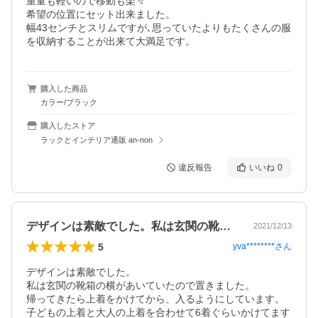
重量も軽いので移動も楽々

希望の位置にセット出来ました。

幅43センチとスリムですが､思っていたよりもたくさんの服
を収納することが出来て大満足です。
購入した商品
カラー/ブラック
購入したストア
ラックとインテリア通販 an-non
違反報告
いいね
0
デザインは素敵でした。私は玄関の靴箱の…
2021/12/13
5
yva********
さん
デザインは素敵でした。

私は玄関の靴箱の横があいていたので置きました。

帰ってきたら上着をかけてから、入るようにしています。

子どもの上着と大人の上着を合わせて6着ぐらいかけてます