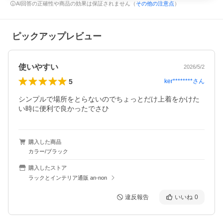
AI回答の正確性や商品の効果は保証されません（
その他の注意点
）
ピックアップレビュー
使いやすい
2026/5/2
5
ker********
さん
シンプルで場所をとらないのでちょっとだけ上着をかけた
い時に便利で良かったでさひ
購入した商品
カラー/ブラック
購入したストア
ラックとインテリア通販 an-non
違反報告
いいね
0