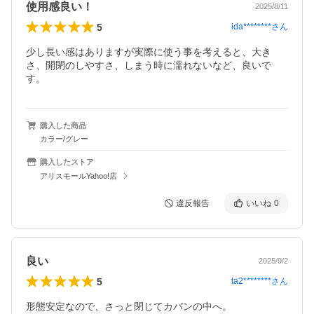
使用感良い！
2025/8/11
5
ida********
さん
少し長い感はありますが実際に使う事を考えると、大き
さ、開閉のしやすさ、しまう時に濡れないなど、良いで
購入した商品
カラー/グレー
購入したストア
アリスモールYahoo!店
違反報告
いいね
0
良い
2025/9/2
5
ta2********
さん
形態安定なので、さっと閉じてカバンの中へ。
