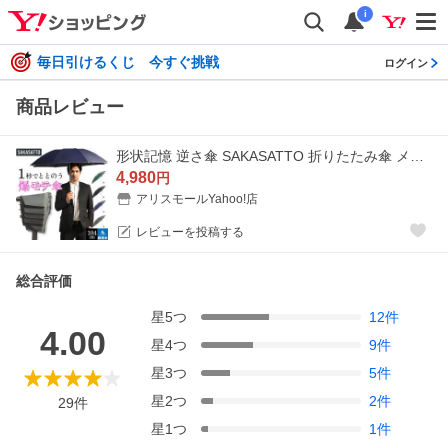
i
毎日引けるくじ 今すぐ挑戦
ログイン
商品レビュー
形状記憶 逆さ傘 SAKASATTO 折りたたみ傘 メンズ たたみやすい 手が濡れない ワンタッチ 自動開閉 晴雨兼用 傘 メンズ 大きいサイズ 日傘 雨傘 折り畳み傘
4,980
円
アリスモールYahoo!店
レビューを投稿する
総合評価
星
5
つ
12
件
4.00
星
4
つ
9
件
星
3
つ
5
件
星
2
つ
2
件
29
件
星
1
つ
1
件