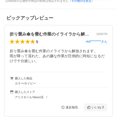
AI回答の正確性や商品の効果は保証されません（
その他の注意点
）
ピックアップレビュー
折り畳み傘を畳む作業のイライラから解放…
2026/7/6
5
red********
さん
折り畳み傘を畳む作業のイライラから解放されます。

雨が降って濡れた、あの嫌な作業が圧倒的に時短になるだ
けで十分嬉しい。
購入した商品
カラー/ネイビー
購入したストア
アリスモールYahoo!店
違反報告
いいね
0