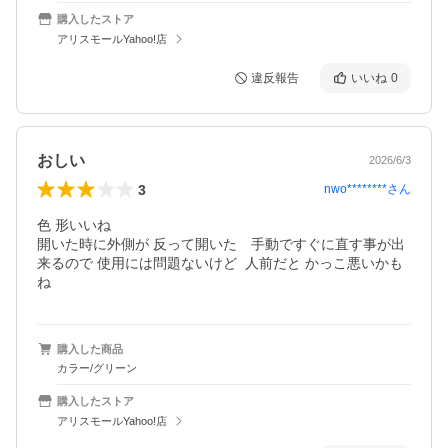
購入したストア
アリスモールYahoo!店
違反報告
いいね
0
おしい
2026/6/3
3
nwo********
さん
色 形いいね

開いた時に外側が 反って開いた　手動ですぐに直す事が出
来るので 使用には問題ないけど  人前だと かっこ悪いかも
ね
購入した商品
カラー/グリーン
購入したストア
アリスモールYahoo!店