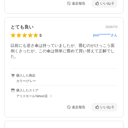
違反報告
いいね
0
とても良い
2026/7/3
5
poo********
さん
以前にも逆さ傘は持っていましたが、畳むのがけっこう面
倒くさったが、この傘は簡単に畳めて買い替えて正解でし
た。
購入した商品
カラー/グレー
購入したストア
アリスモールYahoo!店
違反報告
いいね
0