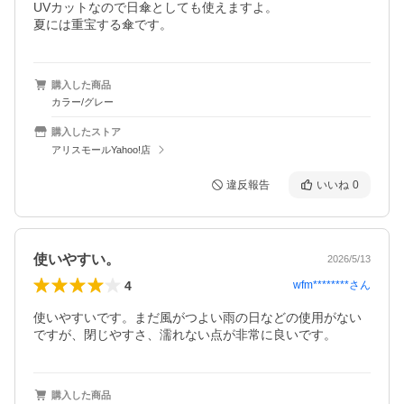
UVカットなので日傘としても使えますよ。

夏には重宝する傘です。
購入した商品
カラー/グレー
購入したストア
アリスモールYahoo!店
違反報告
いいね
0
使いやすい。
2026/5/13
4
wfm********
さん
使いやすいです。まだ風がつよい雨の日などの使用がない
ですが、閉じやすさ、濡れない点が非常に良いです。
購入した商品