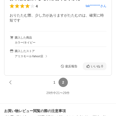
4
tak********
さん
おりたたむ際、少し力がありますがたたむのは、確実に時
短です
購入した商品
カラー/ネイビー
購入したストア
アリスモールYahoo!店
違反報告
いいね
0
1
2
29
件中
21
〜
29
件
お買い物レビュー閲覧の際の注意事項