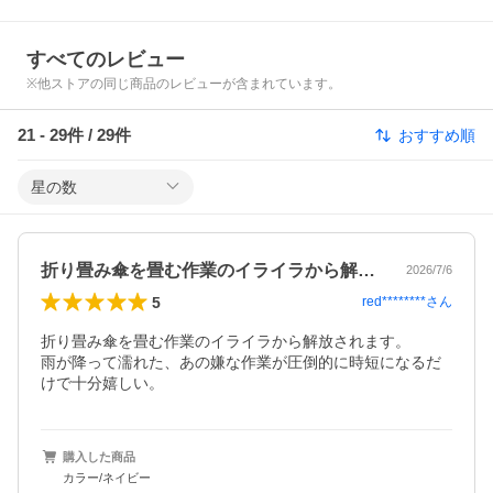
すべてのレビュー
※他ストアの同じ商品のレビューが含まれています。
21
-
29
件 /
29
件
おすすめ順
星の数
折り畳み傘を畳む作業のイライラから解放…
2026/7/6
5
red********
さん
折り畳み傘を畳む作業のイライラから解放されます。

雨が降って濡れた、あの嫌な作業が圧倒的に時短になるだ
けで十分嬉しい。
購入した商品
カラー/ネイビー