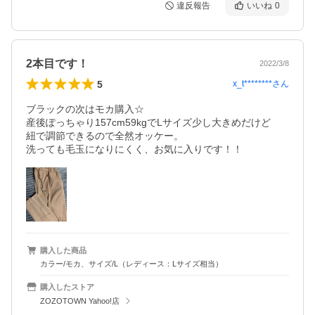
違反報告
いいね
0
2本目です！
2022/3/8
5
x_t********
さん
ブラックの次はモカ購入☆

産後ぽっちゃり157cm59kgでLサイズ少し大きめだけど

紐で調節できるので全然オッケー。

洗っても毛玉になりにくく、お気に入りです！！
購入した商品
カラー/モカ、サイズ/L（レディース：Lサイズ相当）
購入したストア
ZOZOTOWN Yahoo!店