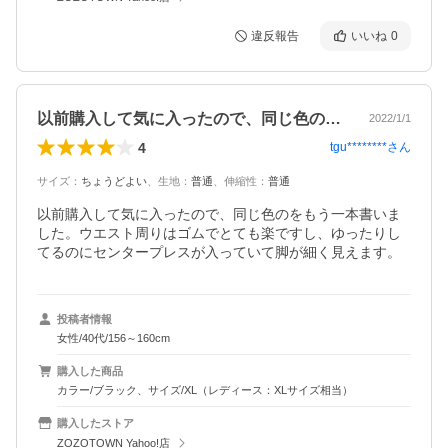
違反報告
いいね
0
以前購入して気に入ったので、同じ色のを…
2022/1/1
4
tgu********
さん
サイズ
：
ちょうどよい
、
生地
：
普通
、
伸縮性
：
普通
以前購入して気に入ったので、同じ色のをもう一本書いま
した。ウエスト周りはゴムでとても楽ですし、ゆったりし
てるのにセンタープレスが入っていて脚が細く見えます。
投稿者情報
女性/40代/156～160cm
購入した商品
カラー/ブラック、サイズ/XL（レディース：XLサイズ相当）
購入したストア
ZOZOTOWN Yahoo!店