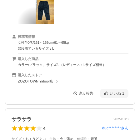
投稿者情報
女性/40代/161～165cm/61～65kg
普段着ているサイズ：L
購入した商品
カラー/ブラック、サイズ/L（レディース：Lサイズ相当）
購入したストア
ZOZOTOWN Yahoo!店
違反報告
いいね
1
サラサラ
2025/10/3
4
duc********
さん
サイズ
：
ちょうどよい
、
生地
：
少し薄め
、
伸縮性
：
普通