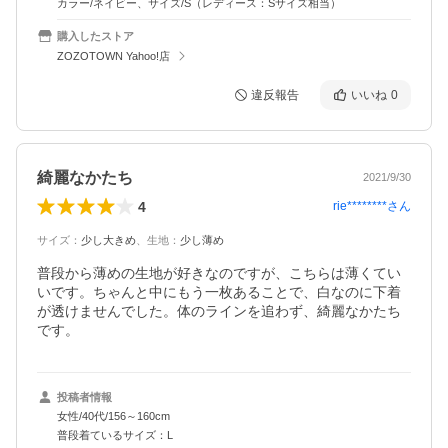
カラー/ネイビー、サイズ/S（レディース：Sサイズ相当）
購入したストア
ZOZOTOWN Yahoo!店
違反報告
いいね
0
綺麗なかたち
2021/9/30
4
rie********
さん
サイズ
：
少し大きめ
、
生地
：
少し薄め
普段から薄めの生地が好きなのですが、こちらは薄くてい
いです。ちゃんと中にもう一枚あることで、白なのに下着
が透けませんでした。体のラインを追わず、綺麗なかたち
です。
投稿者情報
女性/40代/156～160cm
普段着ているサイズ：L