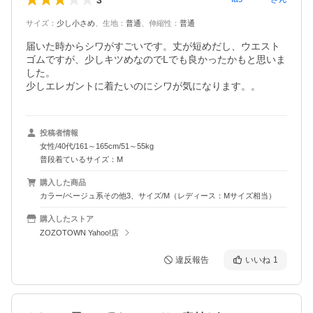
サイズ
：
少し小さめ
、
生地
：
普通
、
伸縮性
：
普通
届いた時からシワがすごいです。丈が短めだし、ウエスト
ゴムですが、少しキツめなのでLでも良かったかもと思いま
した。

投稿者情報
女性/40代/161～165cm/51～55kg
普段着ているサイズ：M
購入した商品
カラー/ベージュ系その他3、サイズ/M（レディース：Mサイズ相当）
購入したストア
ZOZOTOWN Yahoo!店
違反報告
いいね
1