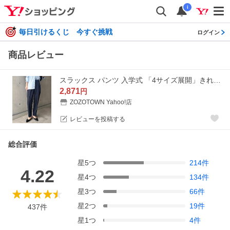
i
毎日引けるくじ 今すぐ挑戦
ログイン
商品レビュー
スラックス パンツ 入学式 「4サイズ展開」きれいめツイル美脚ドローストリングテーパードパンツ（S/M/L/XL） レディース
2,871
円
ZOZOTOWN Yahoo!店
レビューを投稿する
総合評価
星
5
つ
214
件
4.22
星
4
つ
134
件
星
3
つ
66
件
星
2
つ
19
件
437
件
星
1
つ
4
件