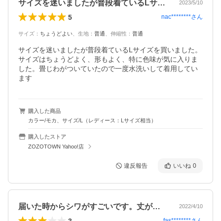
サイズを迷いましたが普段着ているLサイ…
2023/5/10
5
nac********
さん
サイズ
：
ちょうどよい
、
生地
：
普通
、
伸縮性
：
普通
サイズを迷いましたが普段着ているLサイズを買いました。
サイズはちょうどよく、形もよく、特に色味が気に入りま
した。畳じわがついていたので一度水洗いして着用してい
ます
購入した商品
カラー/モカ、サイズ/L（レディース：Lサイズ相当）
購入したストア
ZOZOTOWN Yahoo!店
違反報告
いいね
0
届いた時からシワがすごいです。丈が短め…
2022/4/10
3
fas********
さん