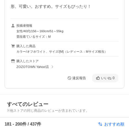
形、可愛い。おすすめ。サイズもぴったり！
投稿者情報
女性/40代/156～160cm/51～55kg
普段着ているサイズ：M
購入した商品
カラー/オフホワイト、サイズ/[M]（レディース：Mサイズ相当）
購入したストア
ZOZOTOWN Yahoo!店
違反報告
いいね
0
すべてのレビュー
※他ストアの同じ商品のレビューが含まれています。
181
-
200
件 /
437
件
おすすめ順