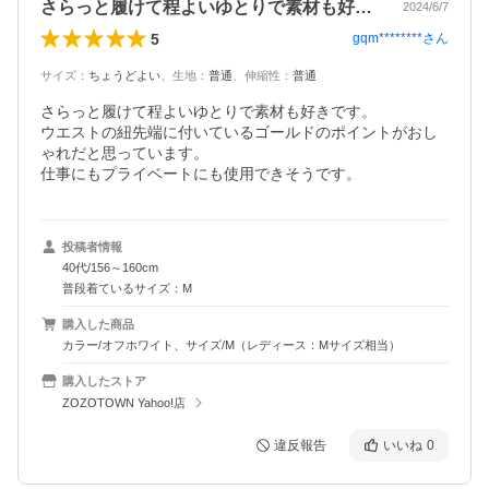
さらっと履けて程よいゆとりで素材も好き…
2024/6/7
5
gqm********
さん
サイズ
：
ちょうどよい
、
生地
：
普通
、
伸縮性
：
普通
さらっと履けて程よいゆとりで素材も好きです。

ウエストの紐先端に付いているゴールドのポイントがおし
ゃれだと思っています。

仕事にもプライベートにも使用できそうです。
投稿者情報
40代/156～160cm
普段着ているサイズ：M
購入した商品
カラー/オフホワイト、サイズ/M（レディース：Mサイズ相当）
購入したストア
ZOZOTOWN Yahoo!店
違反報告
いいね
0