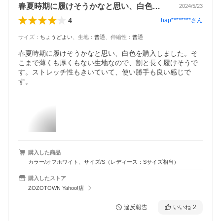
春夏時期に履けそうかなと思い、白色を購…
2024/5/23
4
hap********
さん
サイズ
：
ちょうどよい
、
生地
：
普通
、
伸縮性
：
普通
春夏時期に履けそうかなと思い、白色を購入しました。そ
こまで薄くも厚くもない生地なので、割と長く履けそうで
す。ストレッチ性もきいていて、使い勝手も良い感じで
す。
購入した商品
カラー/オフホワイト、サイズ/S（レディース：Sサイズ相当）
購入したストア
ZOZOTOWN Yahoo!店
違反報告
いいね
2