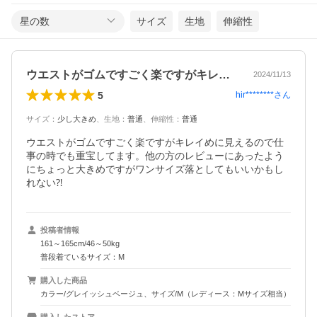
星の数
サイズ
生地
伸縮性
ウエストがゴムですごく楽ですがキレイめ…
2024/11/13
5
hir********
さん
サイズ
：
少し大きめ
、
生地
：
普通
、
伸縮性
：
普通
ウエストがゴムですごく楽ですがキレイめに見えるので仕
事の時でも重宝してます。他の方のレビューにあったよう
にちょっと大きめですがワンサイズ落としてもいいかもし
れない⁈
投稿者情報
161～165cm/46～50kg
普段着ているサイズ：M
購入した商品
カラー/グレイッシュベージュ、サイズ/M（レディース：Mサイズ相当）
購入したストア