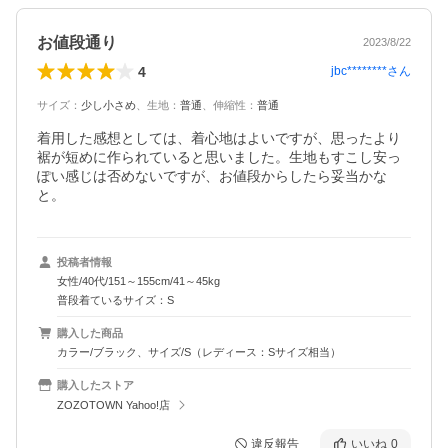
お値段通り
2023/8/22
4
jbc********
さん
サイズ
：
少し小さめ
、
生地
：
普通
、
伸縮性
：
普通
着用した感想としては、着心地はよいですが、思ったより
裾が短めに作られていると思いました。生地もすこし安っ
ぽい感じは否めないですが、お値段からしたら妥当かな
と。
投稿者情報
女性/40代/151～155cm/41～45kg
普段着ているサイズ：S
購入した商品
カラー/ブラック、サイズ/S（レディース：Sサイズ相当）
購入したストア
ZOZOTOWN Yahoo!店
違反報告
いいね
0