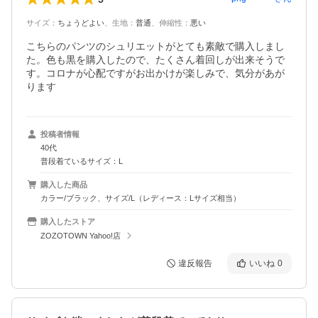
サイズ
：
ちょうどよい
、
生地
：
普通
、
伸縮性
：
悪い
こちらのパンツのシュリエットがとても素敵で購入しまし
た。色も黒を購入したので、たくさん着回しが出来そうで
す。コロナが心配ですがお出かけが楽しみで、気分があが
ります
投稿者情報
40代
普段着ているサイズ：L
購入した商品
カラー/ブラック、サイズ/L（レディース：Lサイズ相当）
購入したストア
ZOZOTOWN Yahoo!店
違反報告
いいね
0