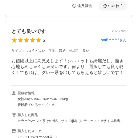
違反報告
いいね
2
とても良いです
2025/7/21
5
smi********
さん
サイズ
：
ちょうどよい
、
生地
：
普通
、
伸縮性
：
良い
お値段以上に高見えします！シルエットも綺麗だし、履き
心地もめちゃくちゃ良いです。何より、選択しても良く乾
く！できれば、グレー系を出してもらえると嬉しいです！
投稿者情報
女性/50代/156～160cm/46～50kg
普段着ているサイズ：M
購入した商品
カラー/ベージュ系その他3、サイズ/[M]（レディース：Mサイズ相当）
購入したストア
ZOZOTOWN Yahoo!店