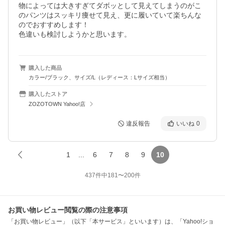
物によっては大きすぎてダボッとして見えてしまうのがこ
のパンツはスッキリ痩せて見え、更に履いていて楽ちんな
のでおすすめします！

色違いも検討しようかと思います。
購入した商品
カラー/ブラック、サイズ/L（レディース：Lサイズ相当）
購入したストア
ZOZOTOWN Yahoo!店
違反報告
いいね
0
1
...
6
7
8
9
10
437
件中
181
〜
200
件
お買い物レビュー閲覧の際の注意事項
「お買い物レビュー」（以下「本サービス」といいます）は、「Yahoo!ショ