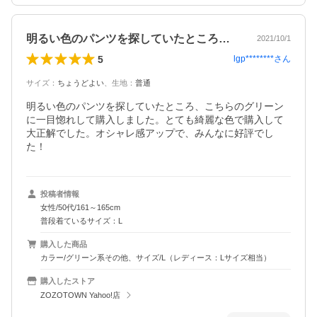
明るい色のパンツを探していたところ、こ…
2021/10/1
5
lgp********
さん
サイズ
：
ちょうどよい
、
生地
：
普通
明るい色のパンツを探していたところ、こちらのグリーン
に一目惚れして購入しました。とても綺麗な色で購入して
大正解でした。オシャレ感アップで、みんなに好評でし
た！
投稿者情報
女性/50代/161～165cm
普段着ているサイズ：L
購入した商品
カラー/グリーン系その他、サイズ/L（レディース：Lサイズ相当）
購入したストア
ZOZOTOWN Yahoo!店