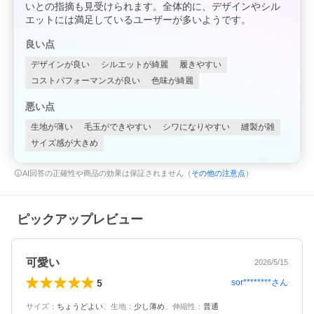
いとの指摘も見受けられます。全体的に、デザインやシル
エットには満足しているユーザーが多いようです。
良い点
デザインが良い
シルエットが綺麗
履きやすい
コストパフォーマンスが良い
色味が綺麗
悪い点
生地が薄い
毛玉ができやすい
シワになりやすい
縫製が雑
サイズ感が大きめ
AI回答の正確性や商品の効果は保証されません（
その他の注意点
）
ピックアップレビュー
可愛い
2026/5/15
5
sor********
さん
サイズ
：
ちょうどよい
、
生地
：
少し薄め
、
伸縮性
：
普通