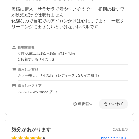
奥様に購入　サラサラで着やすいそうです　初期の折シワ
が洗濯だけでは取れません

化繊なので自宅でのアイロンかけは心配してます　一度ク
リーニングに出さないといけないレベルです
投稿者情報
女性/60歳以上/151～155cm/41～45kg
普段着ているサイズ：S
購入した商品
カラー/モカ、サイズ/[S]（レディース：Sサイズ相当）
購入したストア
ZOZOTOWN Yahoo!店
違反報告
いいね
0
気分があがります
2021/11/6
5
phg********
さん