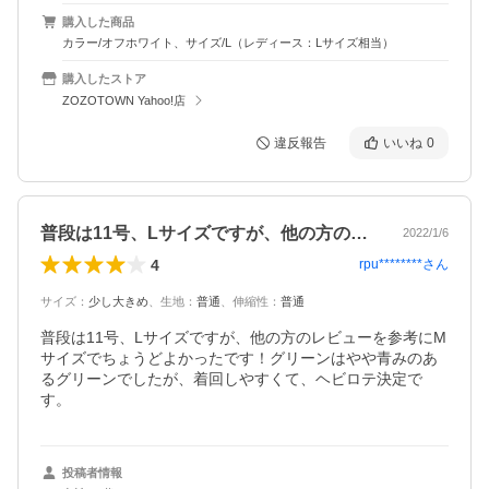
購入した商品
カラー/オフホワイト、サイズ/L（レディース：Lサイズ相当）
購入したストア
ZOZOTOWN Yahoo!店
違反報告
いいね
0
普段は11号、Lサイズですが、他の方の…
2022/1/6
4
rpu********
さん
サイズ
：
少し大きめ
、
生地
：
普通
、
伸縮性
：
普通
普段は11号、Lサイズですが、他の方のレビューを参考にM
サイズでちょうどよかったです！グリーンはやや青みのあ
るグリーンでしたが、着回しやすくて、ヘビロテ決定で
す。
投稿者情報