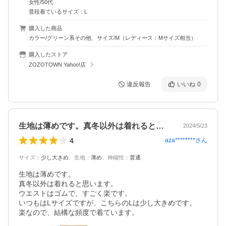
女性/50代
普段着ているサイズ：L
購入した商品
カラー/グリーン系その他、サイズ/M（レディース：Mサイズ相当）
購入したストア
ZOZOTOWN Yahoo!店
違反報告
いいね
0
生地は薄めです。真冬以外は着れると思い…
2024/5/23
4
aza********
さん
サイズ
：
少し大きめ
、
生地
：
薄め
、
伸縮性
：
普通
生地は薄めです。

真冬以外は着れると思います。

ウエストはゴムで、すごく楽です。

いつもはLサイズですが、こちらのLは少し大きめです。
