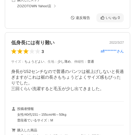
ZOZOTOWN Yahoo!店
違反報告
いいね
0
低身長には有り難い
2022/3/27
3
afl********
さん
サイズ
：
ちょうどよい
、
生地
：
少し薄め
、
伸縮性
：
普通
身長が152センチなので普通のパンツは裾上げしないと長過
ぎますがこれは裾の長さもちょうどよくサイズ感もぴった
りでした。

投稿者情報
女性/40代/151～155cm/46～50kg
普段着ているサイズ：M
購入した商品