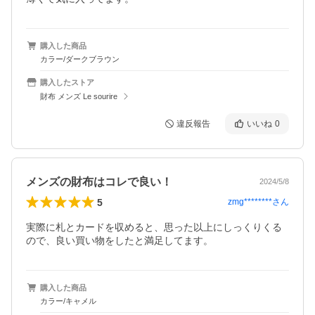
購入した商品
カラー/ダークブラウン
購入したストア
財布 メンズ Le sourire
違反報告
いいね
0
メンズの財布はコレで良い！
2024/5/8
5
zmg********
さん
実際に札とカードを収めると、思った以上にしっくりくる
ので、良い買い物をしたと満足してます。
購入した商品
カラー/キャメル