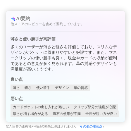
AI要約
他ストアのレビューを含めて要約しています。
薄さと使い勝手が高評価
多くのユーザーが薄さと軽さを評価しており、スリムなデ
ザインがポケットに収まりやすいと好評です。また、マネ
ークリップの使い勝手も良く、現金やカードの収納が便利
であるとの意見が多く見られます。革の質感やデザインも
満足度が高いようです。
良い点
薄さ
軽さ
使い勝手
デザイン
革の質感
悪い点
カードポケットの出し入れが難しい
クリップ部分の強度が心配
厚さが増す場合がある
磁石の使用が不満
全長が短い方が良い
AI回答の正確性や商品の効果は保証されません（
その他の注意点
）