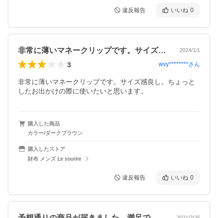
違反報告
いいね
0
非常に薄いマネークリップです。サイズ感…
2024/1/1
3
wvy********
さん
非常に薄いマネークリップです。サイズ感良し。ちょっと
したお出かけの際に使いたいと思います。
購入した商品
カラー/ダークブラウン
購入したストア
財布 メンズ Le sourire
違反報告
いいね
0
予想通りの商品が届きました。満足です。…
2021/2/26