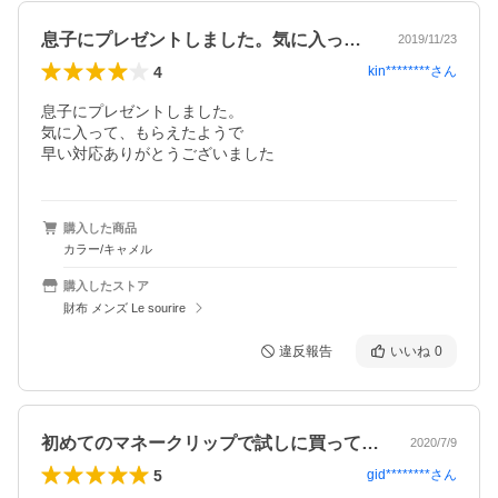
息子にプレゼントしました。気に入って、…
2019/11/23
4
kin********
さん
息子にプレゼントしました。

気に入って、もらえたようで

早い対応ありがとうございました
購入した商品
カラー/キャメル
購入したストア
財布 メンズ Le sourire
違反報告
いいね
0
初めてのマネークリップで試しに買ってみ…
2020/7/9
5
gid********
さん