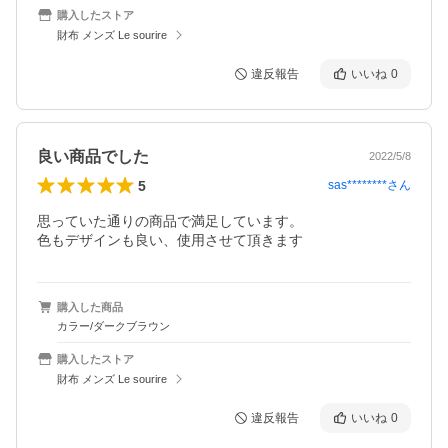
購入したストア
財布 メンズ Le sourire
違反報告
いいね
0
良い商品でした
2022/5/8
5
sas********
さん
思っていた通りの商品で満足しています。

色もデザインも良い、使用させて頂きます
購入した商品
カラー/ダークブラウン
購入したストア
財布 メンズ Le sourire
違反報告
いいね
0