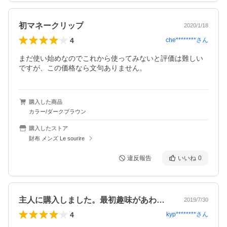
初マネークリップ
2020/1/18
4
che********
さん
まだ使い始めなのでこれから使ってみないと評価は難しい
ですが、この価格なら文句ありません。
購入した商品
カラー/ダークブラウン
購入したストア
財布 メンズ Le sourire
違反報告
いいね
0
主人に購入しました。最初趣味があわなく…
2019/7/30
4
kyp********
さん