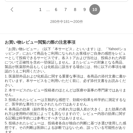
1
...
6
7
8
9
10
280
件中
181
〜
200
件
お買い物レビュー閲覧の際の注意事項
「お買い物レビュー」（以下「本サービス」といいます）は、「Yahoo!ショ
ッピング」において商品をご利用になられたお客様がご自身の感想をレビュ
ーとして投稿できるサービスです。各ストアおよび当社は、投稿された内容
について正確性を含め一切保証しません。またレビューの対象となる商品、
製品が医薬部外品もしくは化粧品に該当する場合には、特に以下の事項を確
認のうえご利用ください。
1. 医薬部外品および化粧品に関する重要な事項は、各商品の添付文書に書か
れています。本サービスをご利用いただく前に、必ず添付文書をお読みくだ
さい。
2. 本サービスのレビュー投稿者のほとんどは医療や薬事の専門家ではありま
せん。
3. 投稿されたレビューは主観的な感想で、効能や効果を科学的に測定するな
ど、医学的な裏付けがなされたものではありません。
4. 各商品の効果（副作用を含む）の表れ方は個人差が大きく、また効果の表
れ方は使用時の状況によっても異なりますので、レビュー内容の効果に関す
る記載は科学的には参考にすべきではありません。
5. 投稿されたレビューは、投稿者各自が独自の判断に基づき選び使用した感
想です。その判断は医師による診断ではないため、誤っている可能性があり
ます。