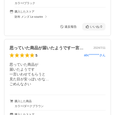
カラー/ブラック
購入したストア
財布 メンズ Le sourire
違反報告
いいね
0
思っていた商品が届いたようです一言いわ…
2024/7/11
5
abc********
さん
思っていた商品が

届いたようです

一言いわせてもらうと

見た目が安っぽいかな…

ごめんなさい
購入した商品
カラー/ダークブラウン
購入したストア