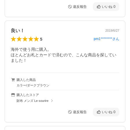
違反報告
いいね
0
良い！
2019/6/27
5
pm1********
さん
海外で使う用に購入。

ほとんどお札とカードで済むので、こんな商品を探してい
ました！
購入した商品
カラー/ダークブラウン
購入したストア
財布 メンズ Le sourire
違反報告
いいね
0