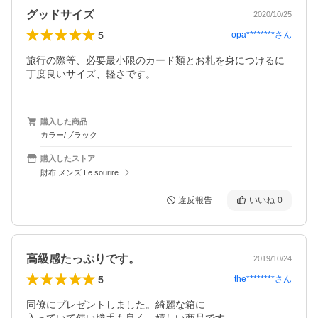
グッドサイズ
2020/10/25
5
opa********
さん
旅行の際等、必要最小限のカード類とお札を身につけるに
丁度良いサイズ、軽さです。
購入した商品
カラー/ブラック
購入したストア
財布 メンズ Le sourire
違反報告
いいね
0
高級感たっぷりです。
2019/10/24
5
the********
さん
同僚にプレゼントしました。綺麗な箱に
