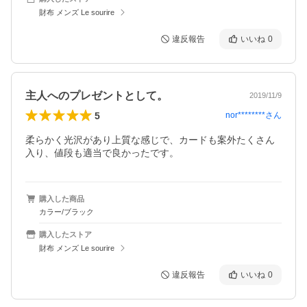
財布 メンズ Le sourire
違反報告
いいね
0
主人へのプレゼントとして。
2019/11/9
5
nor********
さん
柔らかく光沢があり上質な感じで、カードも案外たくさん
入り、値段も適当で良かったです。
購入した商品
カラー/ブラック
購入したストア
財布 メンズ Le sourire
違反報告
いいね
0