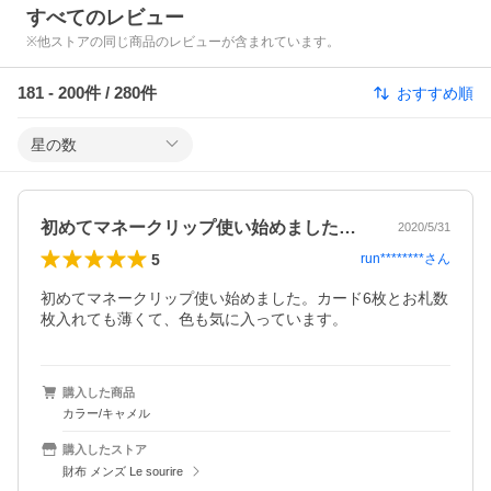
すべてのレビュー
※他ストアの同じ商品のレビューが含まれています。
181
-
200
件 /
280
件
おすすめ順
星の数
初めてマネークリップ使い始めました。カ…
2020/5/31
5
run********
さん
初めてマネークリップ使い始めました。カード6枚とお札数
枚入れても薄くて、色も気に入っています。
購入した商品
カラー/キャメル
購入したストア
財布 メンズ Le sourire