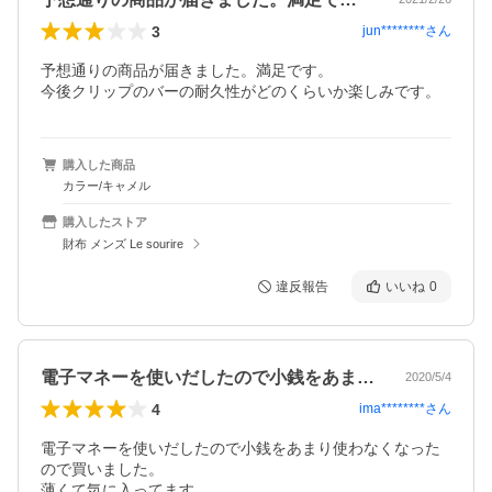
3
jun********
さん
予想通りの商品が届きました。満足です。

今後クリップのバーの耐久性がどのくらいか楽しみです。
購入した商品
カラー/キャメル
購入したストア
財布 メンズ Le sourire
違反報告
いいね
0
電子マネーを使いだしたので小銭をあまり…
2020/5/4
4
ima********
さん
電子マネーを使いだしたので小銭をあまり使わなくなった
ので買いました。

薄くて気に入ってます。