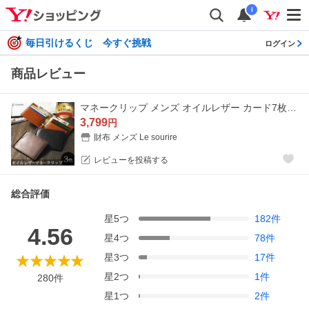
i
毎日引けるくじ 今すぐ挑戦
ログイン
商品レビュー
マネークリップ メンズ オイルレザー カード7枚収納 Le sourire
3,799
円
財布 メンズ Le sourire
レビューを投稿する
総合評価
星
5
つ
182
件
4.56
星
4
つ
78
件
星
3
つ
17
件
星
2
つ
1
件
280
件
星
1
つ
2
件