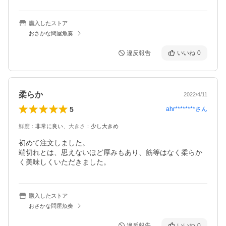
購入したストア
おさかな問屋魚奏
違反報告
いいね
0
柔らか
2022/4/11
5
ahr********
さん
鮮度
：
非常に良い
、
大きさ
：
少し大きめ
初めて注文しました。

端切れとは、思えないほど厚みもあり、筋等はなく柔らか
く美味しくいただきました。
購入したストア
おさかな問屋魚奏
違反報告
いいね
0