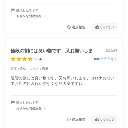
購入したストア
おさかな問屋魚奏
違反報告
いいね
0
値段の割には良い物です、又お願いします…
2020/9/3
4
nar********
さん
鮮度
：
良い
、
大きさ
：
普通
値段の割には良い物です、又お願いします、コロナのせい
でお店の仕入れが少なくなり大変ですね
購入したストア
おさかな問屋魚奏
違反報告
いいね
0