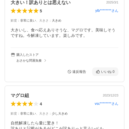
大きい！訳ありとは思えない
2025/3/1
5
ylb********
さん
鮮度
：
非常に良い
、
大きさ
：
大きめ
大きいし、食べ応えありそうな、マグロです。美味しそう
ですね。今解凍しています。楽しみです。
購入したストア
おさかな問屋魚奏
違反報告
いいね
0
マグロ組
2023/12/23
4
vsc********
さん
鮮度
：
非常に良い
、
大きさ
：
少し大きめ
自然解凍したら量に驚き！

訳ありと記載があるがどこが訳ありっと言うレベル。
