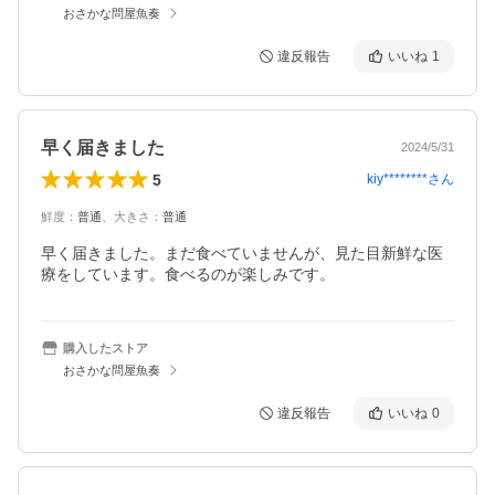
おさかな問屋魚奏
違反報告
いいね
1
早く届きました
2024/5/31
5
kiy********
さん
鮮度
：
普通
、
大きさ
：
普通
早く届きました。まだ食べていませんが、見た目新鮮な医
療をしています。食べるのが楽しみです。
購入したストア
おさかな問屋魚奏
違反報告
いいね
0