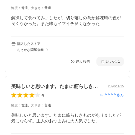
鮮度
：
普通
、
大きさ
：
普通
解凍して食べてみましたが、切り落しの為か解凍時の色が
購入したストア
おさかな問屋魚奏
違反報告
いいね
1
美味しいと思います。たまに筋らしきもの…
2020/11/15
4
tuo********
さん
鮮度
：
普通
、
大きさ
：
普通
美味しいと思います。たまに筋らしきものがありましたが
気にならず。主人のおつまみに大人気でした。