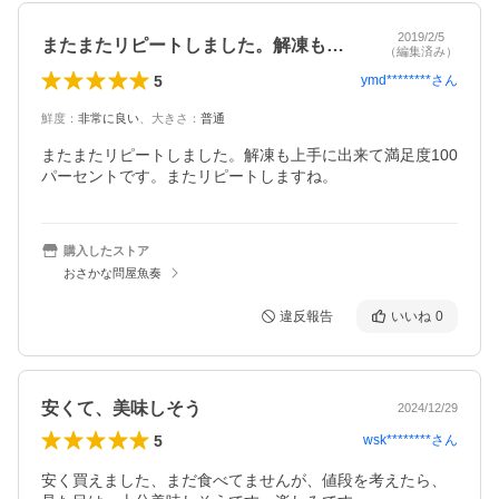
2019/2/5
またまたリピートしました。解凍も上手に…
（編集済み）
5
ymd********
さん
鮮度
：
非常に良い
、
大きさ
：
普通
またまたリピートしました。解凍も上手に出来て満足度100
パーセントです。またリピートしますね。
購入したストア
おさかな問屋魚奏
違反報告
いいね
0
安くて、美味しそう
2024/12/29
5
wsk********
さん
安く買えました、まだ食べてませんが、値段を考えたら、