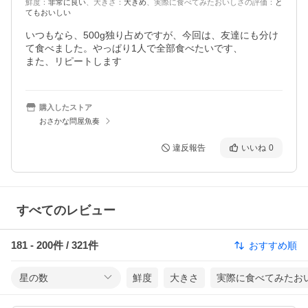
鮮度
：
非常に良い
、
大きさ
：
大きめ
、
実際に食べてみたおいしさの評価
：
と
てもおいしい
いつもなら、500g独り占めですが、今回は、友達にも分け
て食べました。やっぱり1人で全部食べたいです、

また、リピートします
購入したストア
おさかな問屋魚奏
違反報告
いいね
0
すべてのレビュー
181
-
200
件 /
321
件
おすすめ順
星の数
鮮度
大きさ
実際に食べてみたお