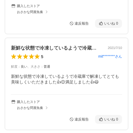
購入したストア
おさかな問屋魚奏
違反報告
いいね
0
新鮮な状態で冷凍しているようで冷蔵庫で…
2021/7/10
5
mit********
さん
鮮度
：
良い
、
大きさ
：
普通
新鮮な状態で冷凍しているようで冷蔵庫で解凍してとても
美味しくいただきました👍😊満足しました👍😃
購入したストア
おさかな問屋魚奏
違反報告
いいね
0