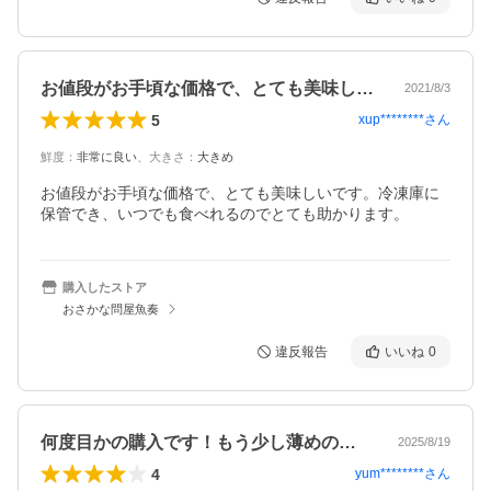
お値段がお手頃な価格で、とても美味しい…
2021/8/3
5
xup********
さん
鮮度
：
非常に良い
、
大きさ
：
大きめ
お値段がお手頃な価格で、とても美味しいです。冷凍庫に
保管でき、いつでも食べれるのでとても助かります。
購入したストア
おさかな問屋魚奏
違反報告
いいね
0
何度目かの購入です！もう少し薄めのカッ…
2025/8/19
4
yum********
さん