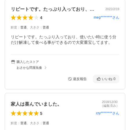
リピートです。たっぷり入っており、使い…
2022/2/19
4
meg********
さん
鮮度
：
普通
、
大きさ
：
普通
リピートです。たっぷり入っており、使いたい時に使う分
購入したストア
おさかな問屋魚奏
違反報告
いいね
0
2018/12/30
家人は喜んでいました。
（編集済み）
5
cry********
さん
鮮度
：
普通
、
大きさ
：
普通