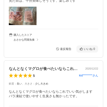
見た目は、十分美味しそうです、楽しみです
購入したストア
おさかな問屋魚奏
違反報告
いいね
0
なんとなくマグロが食べたいならこれでい…
2020/12/22
5
kid********
さん
鮮度
：
良い
、
大きさ
：
少し大きめ
なんとなくマグロが食べたいならこれでいい気がします

バラ凍結で使いやすく生臭さも無かったです。