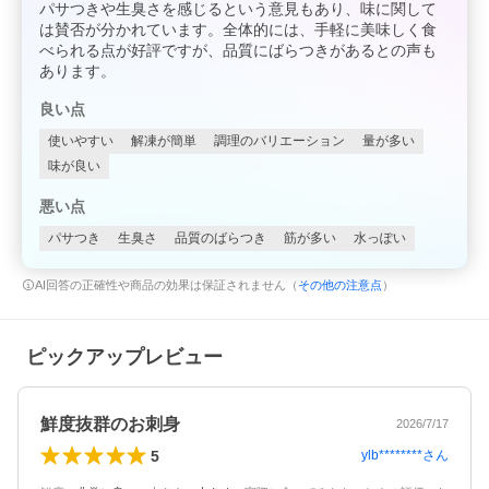
パサつきや生臭さを感じるという意見もあり、味に関して
は賛否が分かれています。全体的には、手軽に美味しく食
べられる点が好評ですが、品質にばらつきがあるとの声も
あります。
良い点
使いやすい
解凍が簡単
調理のバリエーション
量が多い
味が良い
悪い点
パサつき
生臭さ
品質のばらつき
筋が多い
水っぽい
AI回答の正確性や商品の効果は保証されません（
その他の注意点
）
ピックアップレビュー
鮮度抜群のお刺身
2026/7/17
5
ylb********
さん