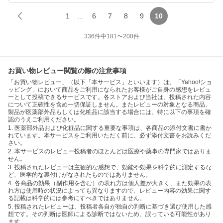
1
...
6
7
8
9
10
336
件中
181
〜
200
件
お買い物レビュー閲覧の際の注意事項
「お買い物レビュー」（以下「本サービス」といいます）は、「Yahoo!ショ
ッピング」において商品をご利用になられたお客様がご自身の感想をレビュ
ーとして投稿できるサービスです。各ストアおよび当社は、投稿された内容
について正確性を含め一切保証しません。またレビューの対象となる商品、
製品が医薬部外品もしくは化粧品に該当する場合には、特に以下の事項を確
認のうえご利用ください。
1. 医薬部外品および化粧品に関する重要な事項は、各商品の添付文書に書か
れています。本サービスをご利用いただく前に、必ず添付文書をお読みくだ
さい。
2. 本サービスのレビュー投稿者のほとんどは医療や薬事の専門家ではありま
せん。
3. 投稿されたレビューは主観的な感想で、効能や効果を科学的に測定するな
ど、医学的な裏付けがなされたものではありません。
4. 各商品の効果（副作用を含む）の表れ方は個人差が大きく、また効果の表
れ方は使用時の状況によっても異なりますので、レビュー内容の効果に関す
る記載は科学的には参考にすべきではありません。
5. 投稿されたレビューは、投稿者各自が独自の判断に基づき選び使用した感
想です。その判断は医師による診断ではないため、誤っている可能性があり
ます。