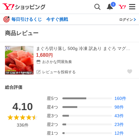
i
毎日引けるくじ 今すぐ挑戦
ログイン
商品レビュー
まぐろ切り落し 500g 冷凍 訳あり まぐろ マグロ 鮪 バラ凍結 刺身 鉄火丼 最安値 挑戦 わけあり 母の日 父の日 敬老 中元 ギフト
1,680
円
おさかな問屋魚奏
レビューを投稿する
総合評価
星
5
つ
160
件
4.10
星
4
つ
98
件
星
3
つ
43
件
星
2
つ
23
件
336
件
星
1
つ
12
件