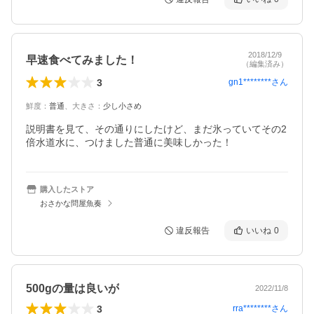
2018/12/9
早速食べてみました！
（編集済み）
3
gn1********
さん
鮮度
：
普通
、
大きさ
：
少し小さめ
説明書を見て、その通りにしたけど、まだ氷っていてその2
倍水道水に、つけました普通に美味しかった！
購入したストア
おさかな問屋魚奏
違反報告
いいね
0
500gの量は良いが
2022/11/8
3
rra********
さん