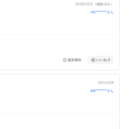
2018/12/22
（編集済み）
nis********
さん
違反報告
いいね
0
2021/12/8
jnk********
さん