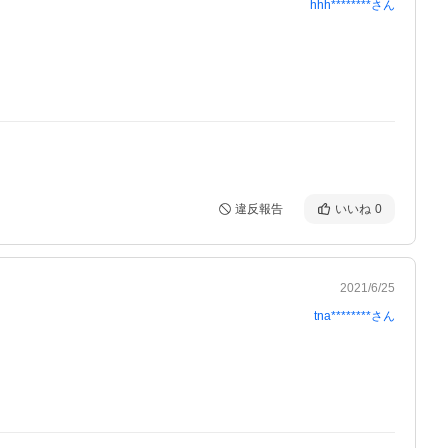
hhh********
さん
違反報告
いいね
0
2021/6/25
tna********
さん