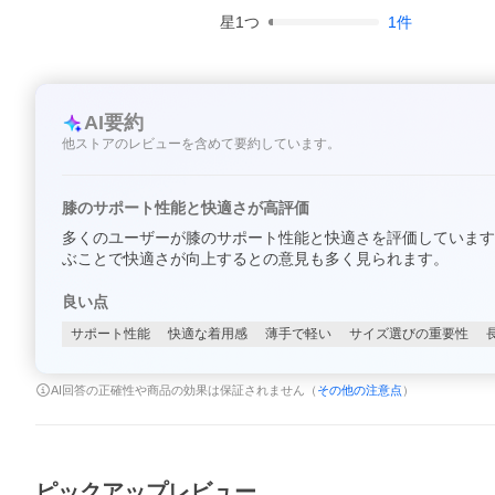
星
1
つ
1
件
AI要約
他ストアのレビューを含めて要約しています。
膝のサポート性能と快適さが高評価
多くのユーザーが膝のサポート性能と快適さを評価しています
ぶことで快適さが向上するとの意見も多く見られます。
良い点
サポート性能
快適な着用感
薄手で軽い
サイズ選びの重要性
AI回答の正確性や商品の効果は保証されません（
その他の注意点
）
ピックアップレビュー