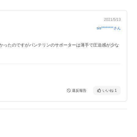
2021/5/13
sis********
さん
かったのですがバンテリンのサポーターは薄手で圧迫感が少な
違反報告
いいね
1