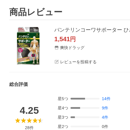
商品レビュー
バンテリンコーワサポーター ひざ専
1,541
円
爽快ドラッグ
レビューを投稿する
総合評価
星
5
つ
14
件
4.25
星
4
つ
9
件
星
3
つ
4
件
星
2
つ
0
件
28
件