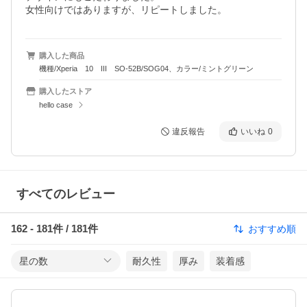
女性向けではありますが、リピートしました。
購入した商品
機種/Xperia 10 III SO-52B/SOG04、カラー/ミントグリーン
購入したストア
hello case
違反報告
いいね
0
すべてのレビュー
162
-
181
件 /
181
件
おすすめ順
星の数
耐久性
厚み
装着感