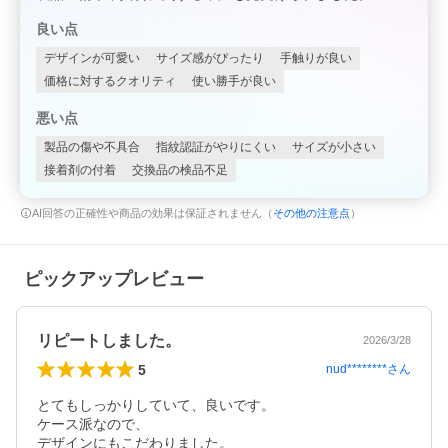
良い点
デザインが可愛い
サイズ感がぴったり
手触りが良い
価格に対するクオリティ
使い勝手が良い
悪い点
製品の傷や不具合
指紋認証がやりにくい
サイズが小さい
接着剤の付着
交換品の検品不足
AI回答の正確性や商品の効果は保証されません（
その他の注意点
）
ピックアップレビュー
リピートしました。
2026/3/28
5
nud********
さん
とてもしっかりしていて、良いです。

ケース派なので、

デザインにもこだわりました。
