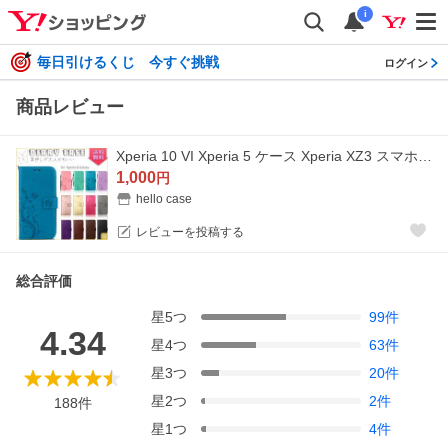
i
毎日引けるくじ 今すぐ挑戦
ログイン
商品レビュー
Xperia 10 VI Xperia 5 ケース Xperia XZ3 スマホケース Xperia 10 V SO-52D 耐衝撃 手帳型 型押し オシャレ 蝶 花柄 レザー調 オシャレ 蝶 ビンテージ花柄
1,000
円
hello case
レビューを投稿する
総合評価
星
5
つ
99
件
4.34
星
4
つ
63
件
星
3
つ
20
件
星
2
つ
2
件
188
件
星
1
つ
4
件