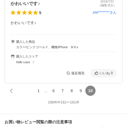
2018/7/31
かわいいです♪
（編集済み）
5
zmr********
さん
かわいいです♪
購入した商品
カラー/ピンクゴールド、機種/iPhone 6/６s
購入したストア
hello case
違反報告
いいね
0
1
...
6
7
8
9
10
188
件中
162
〜
181
件
お買い物レビュー閲覧の際の注意事項