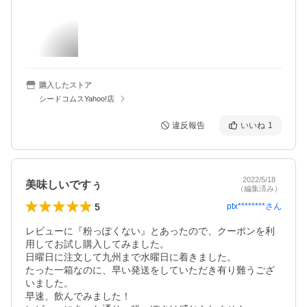
購入したストア
シードコムスYahoo!店
違反報告
いいね
1
2022/5/18
美味しいですぅ
（編集済み）
5
ptx********
さん
レビューに『粉っぽくない』とあったので、クーポンを利
用してお試し購入してみました。

日曜日に注文して九州まで水曜日に着きました。

たった一箱なのに、早い発送をしていただき有り難うござ
いました。

早速、飲んでみました！
