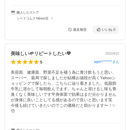
購入したストア
シードコムスYahoo!店
違反報告
いいね
0
美味しい🌱リピートしたい💚
2023/9/22
5
xqm********
さん
美容面、健康面、野菜不足を補う為に青汁飲もうと思い、
スーパー、薬局で探しましたが結構お値段が高くYahooシ
ョッピングで探したら、こちらに辿り着きました。低脂肪
牛乳に溶かして毎朝飲んでます。ちゃんと溶けるし味も青
臭くなく美味しいです💚身体面で効果はまだ分かりません
が身体に良いことしてる感があるので良いと思います笑　
今後も続けていきたいのでこの価格だと助かります〜！✨
🥺