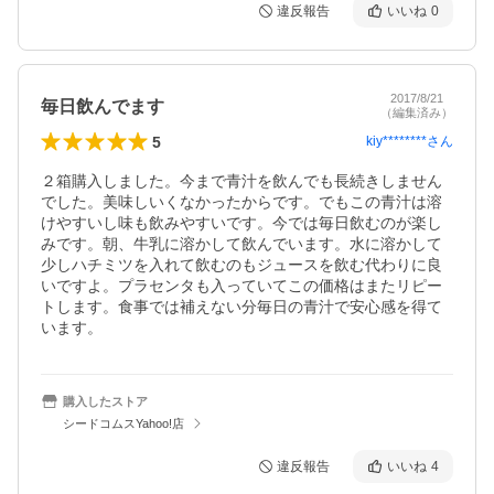
違反報告
いいね
0
2017/8/21
毎日飲んでます
（編集済み）
5
kiy********
さん
２箱購入しました。今まで青汁を飲んでも長続きしません
でした。美味しいくなかったからです。でもこの青汁は溶
けやすいし味も飲みやすいです。今では毎日飲むのが楽し
みです。朝、牛乳に溶かして飲んでいます。水に溶かして
少しハチミツを入れて飲むのもジュースを飲む代わりに良
いですよ。プラセンタも入っていてこの価格はまたリピー
トします。食事では補えない分毎日の青汁で安心感を得て
います。
購入したストア
シードコムスYahoo!店
違反報告
いいね
4