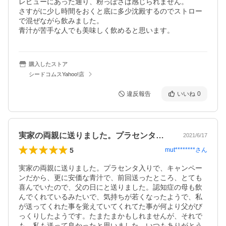
レビューにあった通り、粉っぽさは感じられません。

さすがに少し時間をおくと底に多少沈殿するのでストロー
で混ぜながら飲みました。

購入したストア
シードコムスYahoo!店
違反報告
いいね
0
実家の両親に送りました。プラセンタ入り…
2021/6/17
5
mut********
さん
実家の両親に送りました。プラセンタ入りで、キャンペー
ンだから、更に安価な青汁で、前回送ったところ、とても
喜んでいたので、父の日にと送りました。認知症の母も飲
んでくれているみたいで、気持ちが若くなったようで、私
が送ってくれた事を覚えていてくれてた事が何より父がび
っくりしたようです。たまたまかもしれませんが、それで
も、私も送って良かったと思いました。いつもありがとう