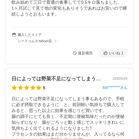
飲み始めて三日で普通の食事してて0.5キロ落ちました。

1ヶ月試して見て他の変化もありそうであればお安いので継
続しようとおもいます。
購入したストア
シードコムスYahoo!店
違反報告
いいね
1
日によっては野菜不足になってしまう事も…
2020/5/25
5
tos********
さん
日によっては野菜不足になってしまう事もあるので、手軽
に必ず摂取できるように…と、前回軽い気持ちで購入して
みると、思った以上に効果を感じリピ買いです。

腸の調子にとても良く、不定期に便秘気味だったのが便秘
知らずになり、腸がごろッと動く感じでスッキリきれいに
気持ちよく出てくれるようになりました⤴︎

プラセンタの効果はまだ分かりませんが、入ってるなら何