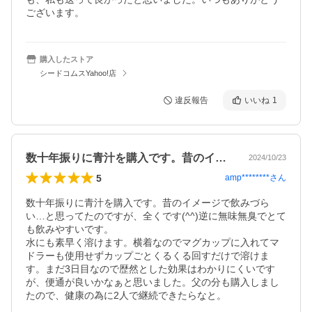
ございます。
購入したストア
シードコムスYahoo!店
違反報告
いいね
1
数十年振りに青汁を購入です。昔のイメー…
2024/10/23
5
amp********
さん
数十年振りに青汁を購入です。昔のイメージで飲みづら
い…と思ってたのですが、全くです(^^)逆に無味無臭でとて
も飲みやすいです。

水にも素早く溶けます。横着なのでマグカップに入れてマ
ドラーも使用せずカップごとくるくる回すだけで溶けま
す。まだ3日目なので歴然とした効果はわかりにくいです
が、便通が良いかなぁと思いました。父の分も購入しまし
たので、健康の為に2人で継続できたらなと。