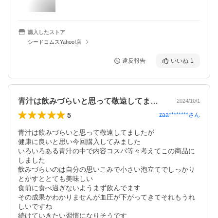
購入したストア
シードコムスYahoo!店
違反報告
いいね
1
青汁は飲みづらいと思って敬遠してました…
2024/10/1
5
zaa********
さん
青汁は飲みづらいと思って敬遠してましたが

健康に良いと思い今回購入してみました

いろいろある青汁の中で内容コスパ等々考えてこの商品に
しました

飲みづらいのは自分の思いこみで小さい泡立てでしっかり
とかすととても美味しい

食前に食べ過ぎないようまず飲んでます

その成果かわかりませんが血圧が下がってきてそれもうれ
しいですね

続けていきたい習慣になりそうです
