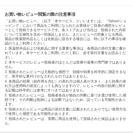
お買い物レビュー閲覧の際の注意事項
「お買い物レビュー」（以下「本サービス」といいます）は、「Yahoo!ショ
ッピング」において商品をご利用になられたお客様がご自身の感想をレビュ
ーとして投稿できるサービスです。各ストアおよび当社は、投稿された内容
について正確性を含め一切保証しません。またレビューの対象となる商品、
製品が医薬部外品もしくは化粧品に該当する場合には、特に以下の事項を確
認のうえご利用ください。
1. 医薬部外品および化粧品に関する重要な事項は、各商品の添付文書に書か
れています。本サービスをご利用いただく前に、必ず添付文書をお読みくだ
さい。
2. 本サービスのレビュー投稿者のほとんどは医療や薬事の専門家ではありま
せん。
3. 投稿されたレビューは主観的な感想で、効能や効果を科学的に測定するな
ど、医学的な裏付けがなされたものではありません。
4. 各商品の効果（副作用を含む）の表れ方は個人差が大きく、また効果の表
れ方は使用時の状況によっても異なりますので、レビュー内容の効果に関す
る記載は科学的には参考にすべきではありません。
5. 投稿されたレビューは、投稿者各自が独自の判断に基づき選び使用した感
想です。その判断は医師による診断ではないため、誤っている可能性があり
ます。
6. 投稿されたレビューは商品の添付文書に記載されたとおりでない使用方法
で使用した感想である可能性があります。
7. 投稿されたレビューは、実際に商品を使用して投稿された保証はありませ
ん。