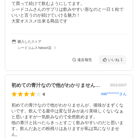
て買って続けて飲むようにしてます。

シードコムさんのサプリは飲みやすい形なのと一日１粒で
いいと言うのが続けていける魅力！

大変オススメ出来る商品です
購入したストア
シードコムスYahoo!店
違反報告
いいね
1
初めての青汁なので他がわかりませんが、…
2021/10/27
4
mik********
さん
初めての青汁なので他がわかりませんが、後味がまずくな
いです。飲んでる最中は変な甘みがあり美味しくないなぁ
と思いますが一気飲みなので全然飲めます。

他の青汁と比べたらきっとすごく飲みやすいのだと思いま
す。飲んだあとの粉残りはありますが私は気になりませ
ん。
