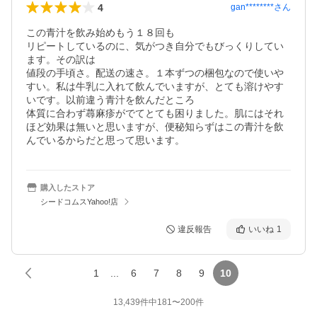
4
gan********
さん
この青汁を飲み始めもう１８回も

リピートしているのに、気がつき自分でもびっくりしてい
ます。その訳は

値段の手頃さ。配送の速さ。１本ずつの梱包なので使いや
すい。私は牛乳に入れて飲んでいますが、とても溶けやす
いです。以前違う青汁を飲んだところ

体質に合わず蕁麻疹がでてとても困りました。肌にはそれ
ほど効果は無いと思いますが、便秘知らずはこの青汁を飲
んでいるからだと思って思います。
購入したストア
シードコムスYahoo!店
違反報告
いいね
1
1
...
6
7
8
9
10
13,439
件中
181
〜
200
件