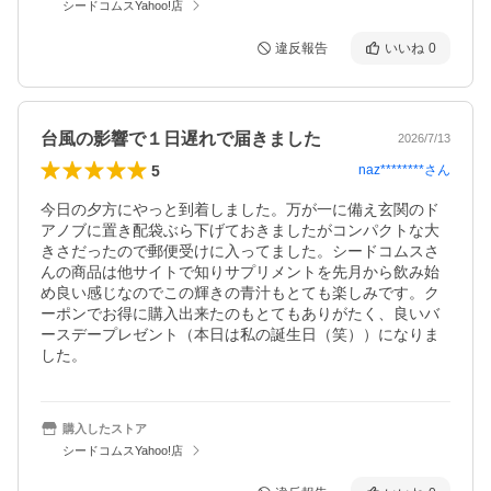
シードコムスYahoo!店
違反報告
いいね
0
台風の影響で１日遅れで届きました
2026/7/13
5
naz********
さん
今日の夕方にやっと到着しました。万が一に備え玄関のド
アノブに置き配袋ぶら下げておきましたがコンパクトな大
きさだったので郵便受けに入ってました。シードコムスさ
んの商品は他サイトで知りサプリメントを先月から飲み始
め良い感じなのでこの輝きの青汁もとても楽しみです。ク
ーポンでお得に購入出来たのもとてもありがたく、良いバ
ースデープレゼント（本日は私の誕生日（笑））になりま
した。
購入したストア
シードコムスYahoo!店