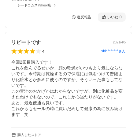
シードコムスYahoo!店
違反報告
いいね
0
リピートです
2021/4/5
4
shi********
さん
今回2回目購入です！

これを飲んでるせいか、顔の乾燥がいつもより気にならな
いです。今時期は乾燥するので保湿には気をつけて普段よ
り化粧水とか多めに使うのですが、そういった事もしてな
いです。

この青汁のおかげかはわからないですが、別に化粧品を変
えたわけでもないので、これしか心当たりがないです。

あと、最近便通も良いです。

これからもセールの時に買いだめして健康の為に飲み続け
ます！笑
購入したストア