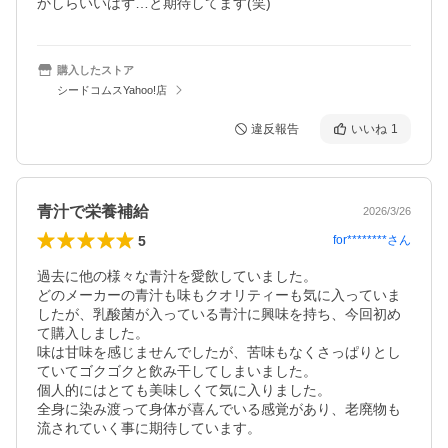
かしらいいはず…と期待してます(笑)
購入したストア
シードコムスYahoo!店
違反報告
いいね
1
青汁で栄養補給
2026/3/26
5
for********
さん
過去に他の様々な青汁を愛飲していました。

どのメーカーの青汁も味もクオリティーも気に入っていま
したが、乳酸菌が入っている青汁に興味を持ち、今回初め
て購入しました。

味は甘味を感じませんでしたが、苦味もなくさっぱりとし
ていてゴクゴクと飲み干してしまいました。

個人的にはとても美味しくて気に入りました。

全身に染み渡って身体が喜んでいる感覚があり、老廃物も