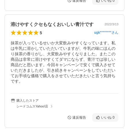
違反報告
いいね
0
溶けやすくクセもなくおいしい青汁です
2022/3/13
5
ugk********
さん
抹茶が入っているせいか大変飲みやすくなっています。私
は牛乳に溶かしていただいていますが、牛乳の味にほんの
り抹茶の香りがし、大変飲みやすくなりました。またこの
商品は非常に溶けやすくてダマにならず、青汁では珍しい
商品だと思います。今回キャンペーンで安くで購入させて
いただきましたが、引き続きキャンペーンをしていただい
てお手頃な価格で購入をさせていただきたいと言う気持ち
です。
購入したストア
シードコムスYahoo!店
違反報告
いいね
0