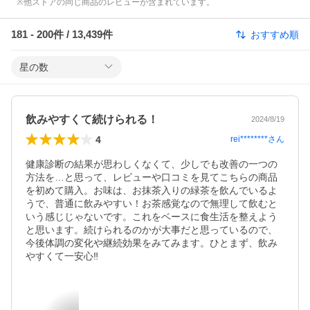
※他ストアの同じ商品のレビューが含まれています。
181
-
200
件 /
13,439
件
おすすめ順
星の数
飲みやすくて続けられる！
2024/8/19
4
rei********
さん
健康診断の結果が思わしくなくて、少しでも改善の一つの
方法を…と思って、レビューや口コミを見てこちらの商品
を初めて購入。お味は、お抹茶入りの緑茶を飲んでいるよ
うで、普通に飲みやすい！お茶感覚なので無理して飲むと
いう感じじゃないです。これをベースに食生活を整えよう
と思います。続けられるのかが大事だと思っているので、
今後体調の変化や継続効果をみてみます。ひとまず、飲み
やすくて一安心‼︎