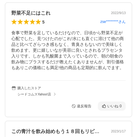
野菜不足にはこれ
2022/9/13
5
zse********
さん
食事で野菜を足しているだけなので、日頃から野菜不足が
心配でした。見つけたのがこれ!水にも直ぐに溶けて他の商
品と比べてざらつき感もなく、青臭さもないので美味しく
飲めます。更に嬉しいなが美容に良いとされるプラセンタ
入りです。しかも乳酸菌まで入っているので、朝の朝食の
飲み物にプラスするだけ!教えたくありませんが、割引価格
もありこの価格にも満足!他の商品も定期的に飲んでます。
購入したストア
シードコムスYahoo!店
違反報告
いいね
0
この青汁を飲み始めもう１８回もリピート…
2023/1/17