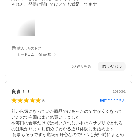
それと、発送に関してはとても満足してます
購入したストア
シードコムスYahoo!店
違反報告
いいね
0
良き！！
2023/3/1
5
tom********
さん
前から気になっていた商品ではあったのですが安くなって
いたので今回はまとめ買いしました

や毎日の食事だけでは補いきれないものをサプリでとれる
のは助かりますし初めてわかる通り体調に出始めます

 何事もそうですが継続が肝心なのでいつも安い時にまとめ