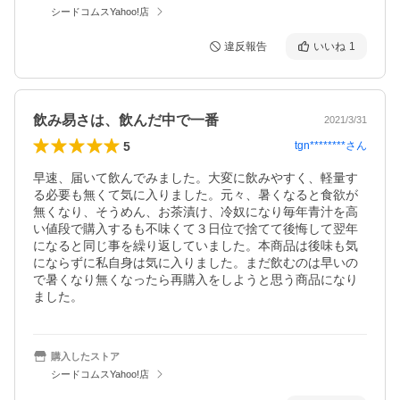
シードコムスYahoo!店
違反報告
いいね
1
飲み易さは、飲んだ中で一番
2021/3/31
5
tgn********
さん
早速、届いて飲んでみました。大変に飲みやすく、軽量す
る必要も無くて気に入りました。元々、暑くなると食欲が
無くなり、そうめん、お茶漬け、冷奴になり毎年青汁を高
い値段で購入するも不味くて３日位で捨てて後悔して翌年
になると同じ事を繰り返していました。本商品は後味も気
にならずに私自身は気に入りました。まだ飲むのは早いの
で暑くなり無くなったら再購入をしようと思う商品になり
ました。
購入したストア
シードコムスYahoo!店