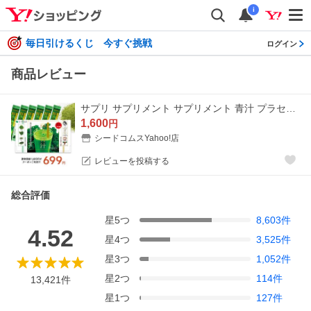
i
毎日引けるくじ 今すぐ挑戦
ログイン
商品レビュー
サプリ サプリメント サプリメント 青汁 プラセンタ 乳酸菌入り青汁 輝きの青汁 3グラム30包入り 大麦若葉青汁 青汁 青汁 国産 野菜 ダイエット
1,600
円
シードコムスYahoo!店
レビューを投稿する
総合評価
星
5
つ
8,603
件
4.52
星
4
つ
3,525
件
星
3
つ
1,052
件
星
2
つ
114
件
13,421
件
星
1
つ
127
件