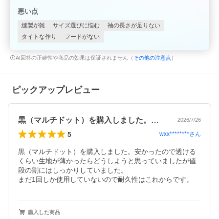
悪い点
縫製が雑
サイズ選びに悩む
袖の長さが足りない
タイトな作り
フードがない
AI回答の正確性や商品の効果は保証されません（
その他の注意点
）
ピックアップレビュー
黒（マルチドット）を購入しました。安か…
2026/7/26
5
wxx********
さん
黒（マルチドット）を購入しました。安かったので透ける
くらい生地が薄かったらどうしようと思っていましたが値
段の割にはしっかりしていました。

まだ1回しか使用していないので耐久性はこれからです。
購入した商品