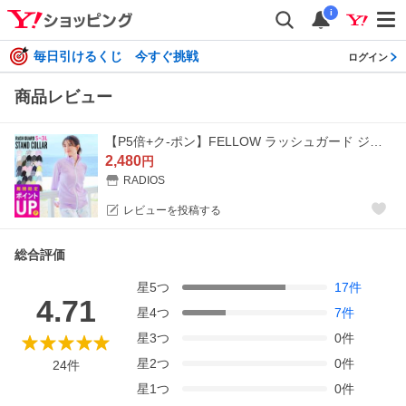
i
毎日引けるくじ 今すぐ挑戦
ログイン
商品レビュー
【P5倍+ク-ポン】FELLOW ラッシュガード ジップアップ レディース 長袖 S〜3L 日本規格 スタンドカラー 水陸両用 速乾 UPF50+ 紫外線対策
2,480
円
RADIOS
レビューを投稿する
総合評価
星
5
つ
17
件
4.71
星
4
つ
7
件
星
3
つ
0
件
星
2
つ
0
件
24
件
星
1
つ
0
件