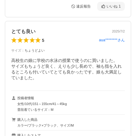
違反報告
いいね
1
とても良い
2025/7/2
5
aua********
さん
サイズ
：
ちょうどよい
高校生の娘に学校の水泳の授業で使うのに買いました。

サイズもちょうど良く、えりも少し長めで、袖も指を入れ
るところも付いていてとても良かったです。娘も大満足し
ていました。
投稿者情報
女性/10代/151～155cm/41～45kg
普段着ているサイズ：M
購入した商品
カラー/ブラック×ブラック、サイズ/M
購入したストア