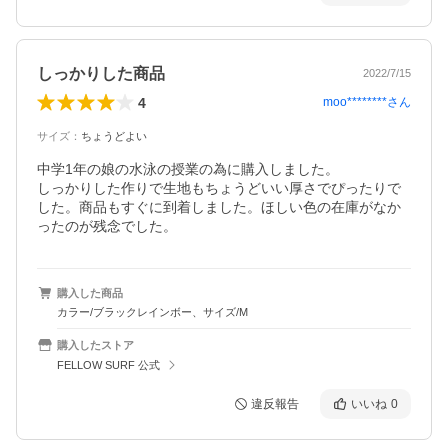
しっかりした商品
2022/7/15
4
moo********
さん
サイズ
：
ちょうどよい
中学1年の娘の水泳の授業の為に購入しました。

しっかりした作りで生地もちょうどいい厚さでぴったりで
した。商品もすぐに到着しました。ほしい色の在庫がなか
ったのが残念でした。
購入した商品
カラー/ブラックレインボー、サイズ/M
購入したストア
FELLOW SURF 公式
違反報告
いいね
0