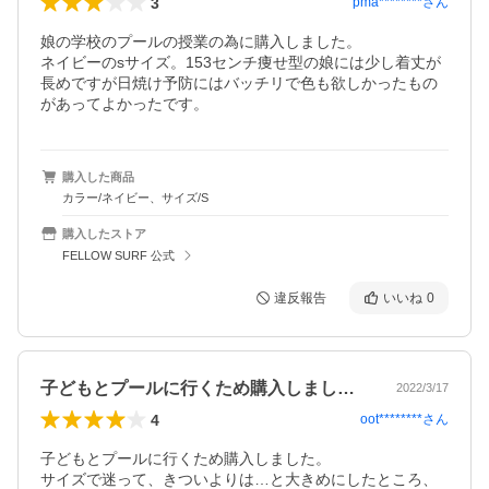
3
pma********
さん
娘の学校のプールの授業の為に購入しました。

ネイビーのsサイズ。153センチ痩せ型の娘には少し着丈が
長めですが日焼け予防にはバッチリで色も欲しかったもの
があってよかったです。
購入した商品
カラー/ネイビー、サイズ/S
購入したストア
FELLOW SURF 公式
違反報告
いいね
0
子どもとプールに行くため購入しました。…
2022/3/17
4
oot********
さん
子どもとプールに行くため購入しました。

サイズで迷って、きついよりは…と大きめにしたところ、