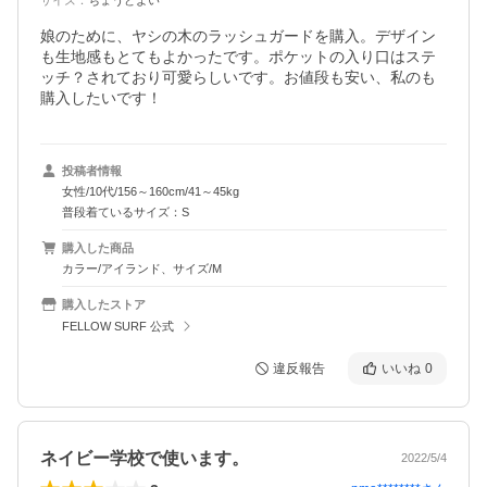
サイズ
：
ちょうどよい
娘のために、ヤシの木のラッシュガードを購入。デザイン
も生地感もとてもよかったです。ポケットの入り口はステ
ッチ？されており可愛らしいです。お値段も安い、私のも
購入したいです！
投稿者情報
女性/10代/156～160cm/41～45kg
普段着ているサイズ：S
購入した商品
カラー/アイランド、サイズ/M
購入したストア
FELLOW SURF 公式
違反報告
いいね
0
ネイビー学校で使います。
2022/5/4