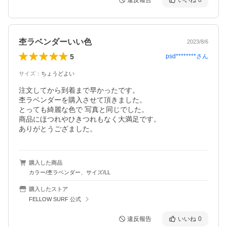
違反報告
いいね
0
杢ラベンダーいい色
2023/8/6
5
psd********
さん
サイズ
：
ちょうどよい
注文してから到着まで早かったです。

杢ラベンダーを購入させて頂きました。

とっても綺麗な色で 写真と同じでした。

商品にほつれやひきつれもなく大満足です。

ありがとうござました。
購入した商品
カラー/杢ラベンダー、サイズ/LL
購入したストア
FELLOW SURF 公式
違反報告
いいね
0