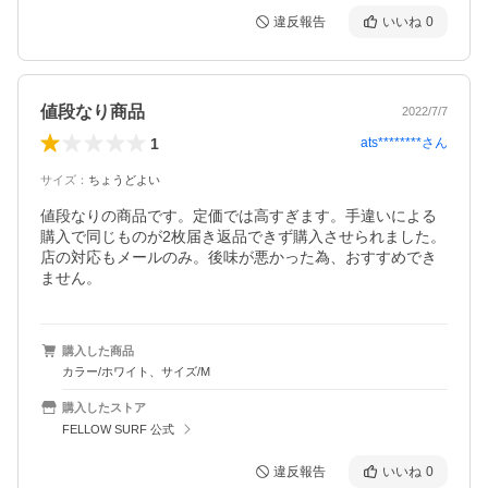
違反報告
いいね
0
値段なり商品
2022/7/7
1
ats********
さん
サイズ
：
ちょうどよい
値段なりの商品です。定価では高すぎます。手違いによる
購入で同じものが2枚届き返品できず購入させられました。
店の対応もメールのみ。後味が悪かった為、おすすめでき
ません。
購入した商品
カラー/ホワイト、サイズ/M
購入したストア
FELLOW SURF 公式
違反報告
いいね
0