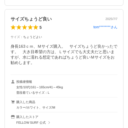
サイズちょうど良い
2025/7/7
5
tom********
さん
サイズ
：
ちょうどよい
身長163ｃｍ、Ｍサイズ購入。　サイズちょうど良かったで
す。　大き目希望の方は、Ｌサイズでも大丈夫だと思いま
すが、水に濡れる想定であればちょうど良いＭサイズをお
勧めします。
投稿者情報
女性/10代/161～165cm/41～45kg
普段着ているサイズ：L
購入した商品
カラー/ホワイト、サイズ/M
購入したストア
FELLOW SURF 公式