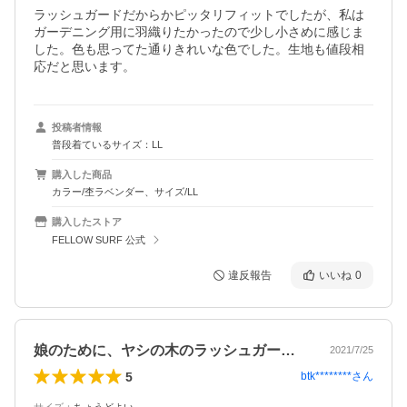
ラッシュガードだからかピッタリフィットでしたが、私は
ガーデニング用に羽織りたかったので少し小さめに感じま
した。色も思ってた通りきれいな色でした。生地も値段相
応だと思います。
投稿者情報
普段着ているサイズ：LL
購入した商品
カラー/杢ラベンダー、サイズ/LL
購入したストア
FELLOW SURF 公式
違反報告
いいね
0
娘のために、ヤシの木のラッシュガードを…
2021/7/25
5
btk********
さん