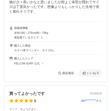
袖が少々長いかなと思いましたが程よく体型が隠れてサイ
ズは丁度良かったです。想像よりもしっかりした生地で長
く着れそうです。
投稿者情報
女性/166～170cm/66～70kg
普段着ているサイズ：L
購入した商品
カラー/杢ラベンダー、サイズ/LL
購入したストア
FELLOW SURF 公式
違反報告
いいね
0
買ってよかったです
2024/8/20
5
akn********
さん
サイズ
：
ちょうどよい