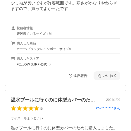
少し袖が長いですが許容範囲です。寒さがかなりやわらぎ
ますので、買ってよかったです。
投稿者情報
普段着ているサイズ：M
購入した商品
カラー/ブラックレインボー、サイズ/L
購入したストア
FELLOW SURF 公式
違反報告
いいね
0
温水プールに行くのに体型カバーのために…
2024/1/20
5
kok********
さん
サイズ
：
ちょうどよい
温水プールに行くのに体型カバーのために購入しました。