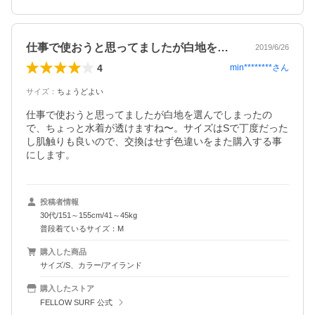
仕事で使おうと思ってましたが白地を選ん…
2019/6/26
4
min********
さん
サイズ
：
ちょうどよい
仕事で使おうと思ってましたが白地を選んでしまったの
で、ちょっと水着が透けますね〜。サイズはSで丁度だった
し肌触りも良いので、交換はせず色違いをまた購入する事
にします。
投稿者情報
30代/151～155cm/41～45kg
普段着ているサイズ：M
購入した商品
サイズ/S、カラー/アイランド
購入したストア
FELLOW SURF 公式