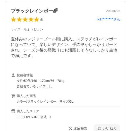
ブラックレインボー🌈
2024/6/25
5
ika********
さん
サイズ
：
ちょうどよい
夏休みのレジャープール用に購入。ステッチがレインボー
になっていて、楽しいデザイン。手の甲がしっかりガード
され、シーズン後の羽織りにも活躍しそうなしっかり生地
で満足です。
投稿者情報
女性/50代/166～170cm/66～70kg
普段着ているサイズ：LL
購入した商品
カラー/ブラックレインボー、サイズ/3L
購入したストア
FELLOW SURF 公式
違反報告
いいね
0