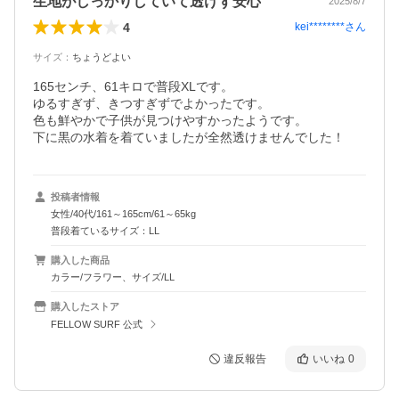
生地がしっかりしていて透けず安心
2025/8/7
4
kei********
さん
サイズ
：
ちょうどよい
165センチ、61キロで普段XLです。

ゆるすぎず、きつすぎずでよかったです。

色も鮮やかで子供が見つけやすかったようです。

下に黒の水着を着ていましたが全然透けませんでした！
投稿者情報
女性/40代/161～165cm/61～65kg
普段着ているサイズ：LL
購入した商品
カラー/フラワー、サイズ/LL
購入したストア
FELLOW SURF 公式
違反報告
いいね
0