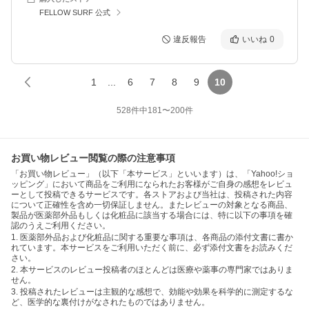
FELLOW SURF 公式
違反報告
いいね
0
1
...
6
7
8
9
10
528
件中
181
〜
200
件
お買い物レビュー閲覧の際の注意事項
「お買い物レビュー」（以下「本サービス」といいます）は、「Yahoo!ショ
ッピング」において商品をご利用になられたお客様がご自身の感想をレビュ
ーとして投稿できるサービスです。各ストアおよび当社は、投稿された内容
について正確性を含め一切保証しません。またレビューの対象となる商品、
製品が医薬部外品もしくは化粧品に該当する場合には、特に以下の事項を確
認のうえご利用ください。
1. 医薬部外品および化粧品に関する重要な事項は、各商品の添付文書に書か
れています。本サービスをご利用いただく前に、必ず添付文書をお読みくだ
さい。
2. 本サービスのレビュー投稿者のほとんどは医療や薬事の専門家ではありま
せん。
3. 投稿されたレビューは主観的な感想で、効能や効果を科学的に測定するな
ど、医学的な裏付けがなされたものではありません。