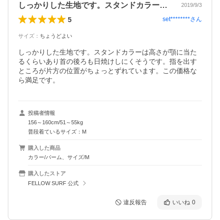
しっかりした生地です。スタンドカラーは…
2019/9/3
5
set********
さん
サイズ
：
ちょうどよい
しっかりした生地です。スタンドカラーは高さが顎に当た
るくらいあり首の後ろも日焼けしにくそうです。指を出す
ところが片方の位置がちょっとずれています。この価格な
ら満足です。
投稿者情報
156～160cm/51～55kg
普段着ているサイズ：M
購入した商品
カラー/パーム、サイズ/M
購入したストア
FELLOW SURF 公式
違反報告
いいね
0