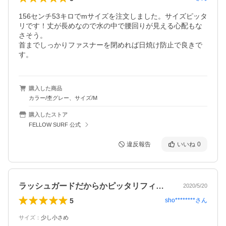
156センチ53キロでmサイズを注文しました。サイズピッタ
リです！丈が長めなので水の中で腰回りが見える心配もな
さそう。

首までしっかりファスナーを閉めれば日焼け防止で良きで
す。
購入した商品
カラー/杢グレー、サイズ/M
購入したストア
FELLOW SURF 公式
違反報告
いいね
0
ラッシュガードだからかピッタリフィット…
2020/5/20
5
sho********
さん
サイズ
：
少し小さめ