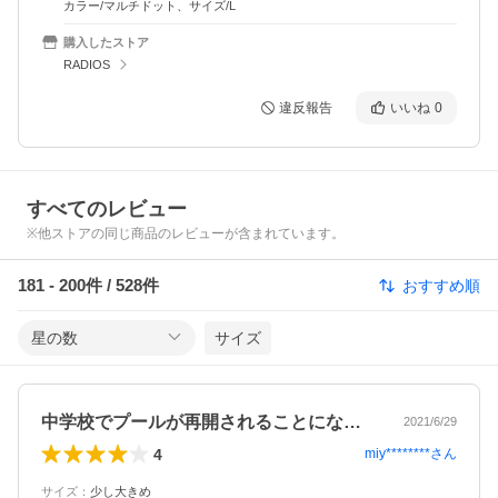
カラー/マルチドット、サイズ/L
購入したストア
RADIOS
違反報告
いいね
0
すべてのレビュー
※他ストアの同じ商品のレビューが含まれています。
181
-
200
件 /
528
件
おすすめ順
星の数
サイズ
中学校でプールが再開されることになり、…
2021/6/29
4
miy********
さん
サイズ
：
少し大きめ