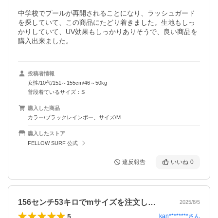
中学校でプールが再開されることになり、ラッシュガード
を探していて、この商品にたどり着きました。生地もしっ
かりしていて、UV効果もしっかりありそうで、良い商品を
購入出来ました。
投稿者情報
女性/10代/151～155cm/46～50kg
普段着ているサイズ：S
購入した商品
カラー/ブラックレインボー、サイズ/M
購入したストア
FELLOW SURF 公式
違反報告
いいね
0
156センチ53キロでmサイズを注文し…
2025/8/5
5
kan********
さん