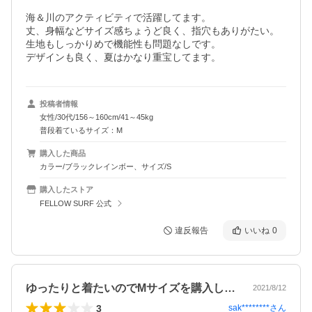
海＆川のアクティビティで活躍してます。

丈、身幅などサイズ感ちょうど良く、指穴もありがたい。

生地もしっかりめで機能性も問題なしです。

デザインも良く、夏はかなり重宝してます。
投稿者情報
女性/30代/156～160cm/41～45kg
普段着ているサイズ：M
購入した商品
カラー/ブラックレインボー、サイズ/S
購入したストア
FELLOW SURF 公式
違反報告
いいね
0
ゆったりと着たいのでMサイズを購入しま…
2021/8/12
3
sak********
さん