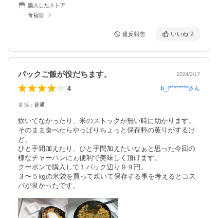
購入したストア
食福堂
違反報告
いいね
2
パックご飯が役だちます。
2024/2/17
4
b_t********
さん
食感
：
普通
炊いてなかったり、米のストックが無い時に助かります。

そのまま食べたらやっぱりちょっと保存料の薫りがするけ
ど、

ひと手間加えたり、ひと手間加えたいなぁと思った今回の
様なチャーハンにゎ便利で美味しく頂けます。

クーポンで購入して１パック辺り９９円。

３〜５kgの米袋を買って炊いて保存する事を考えるとコス
パが良かったです。