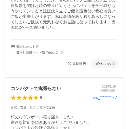
がして閉口してましたが、貴社のパックご飯は炊き立ての
炊飯器を開けた時の香りに近くさらにパックを全部取りも
う少しチンするとほぼ炊き立てご飯と遜色ない程心地良い
ご飯が出来上がります。私は事情があり独り暮らしになっ
てしまいご飯炊く元気もなくお世話になっております。因
みに2ケース買いました。
購入したストア
暮らし健康ネット館 Yahoo!店
違反報告
いいね
0
2024/1/16
コンパクトで嵩張らない
（編集済み）
5
ms_********
さん
食感
：
普通
、
甘さ
：
甘さ控えめ
頑丈なダンボール箱で届きました♪

迅速な対応を頂きありがとうございました。

コンパクトな設計で嵩張りません！
