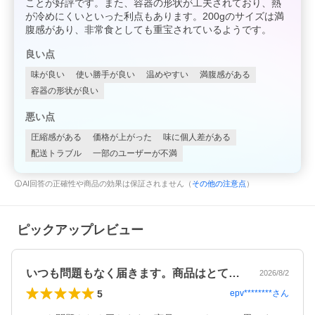
ことが好評です。また、容器の形状が工夫されており、熱
が冷めにくいといった利点もあります。200gのサイズは満
腹感があり、非常食としても重宝されているようです。
良い点
味が良い
使い勝手が良い
温めやすい
満腹感がある
容器の形状が良い
悪い点
圧縮感がある
価格が上がった
味に個人差がある
配送トラブル
一部のユーザーが不満
AI回答の正確性や商品の効果は保証されません（
その他の注意点
）
ピックアップレビュー
いつも問題もなく届きます。商品はとても…
2026/8/2
5
epv********
さん