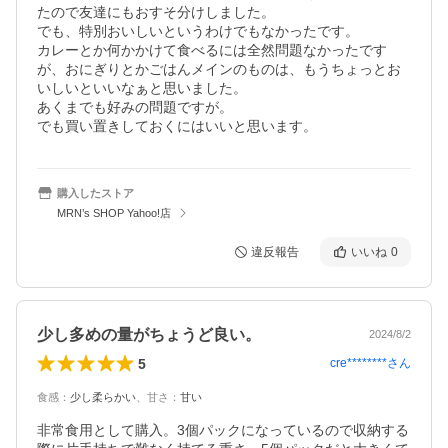
たので友達にもおすそ分けしました。

でも、特別おいしいというわけでもなかったです。

カレーとか何かかけて食べるには全然問題なかったです
が、おにぎりとかごはんメインのものは、もうちょっとお
いしいといいなぁと思いました。

あくまでも好みの問題ですが。

でも買い置きしておくにはいいと思います。
購入したストア
MRN’s SHOP Yahoo!店
違反報告
いいね
0
少し多めの量がちょうど良い。
2024/8/2
5
cre********
さん
食感
：
少し柔らかい
、
甘さ
：
甘い
非常食用として購入。3個パックになっているので収納する