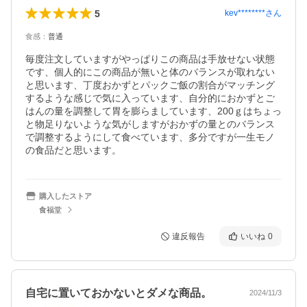
5
kev********
さん
食感
：
普通
毎度注文していますがやっぱりこの商品は手放せない状態
です、個人的にこの商品が無いと体のバランスが取れない
と思います、丁度おかずとパックご飯の割合がマッチング
するような感じで気に入っています、自分的におかずとご
はんの量を調整して胃を膨らましています、200ｇはちょっ
と物足りないような気がしますがおかずの量とのバランス
で調整するようにして食べています、多分ですが一生モノ
の食品だと思います。
購入したストア
食福堂
違反報告
いいね
0
自宅に置いておかないとダメな商品。
2024/11/3