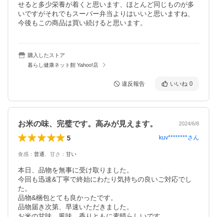
せると多少栄養が着くと思います、ほとんど同じものが多
いですがそれでもスーパー弁当よりはいいと思いますね、
今後もこの商品は買い続けると思います。
購入したストア
暮らし健康ネット館 Yahoo!店
違反報告
いいね
0
お米の味、完璧です。高みが見えます。
2024/6/8
5
kuv********
さん
食感
：
普通
、
甘さ
：
甘い
本日、品物を無事に受け取りました。

今回も迅速&丁寧で終始にわたり気持ちの良いご対応でし
た。

品物&梱包とても良かったです。

品物届き次第、早速いただきました。

お米の甘味、風味、香りともに素晴らしいです。
