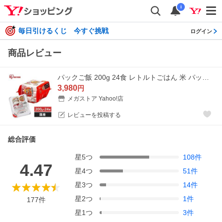
i
毎日引けるくじ 今すぐ挑戦
ログイン
商品レビュー
パックご飯 200g 24食 レトルトごはん 米 パックごはん レトルトご飯 アイリスオーヤマ 米 防災 備蓄 非常食 レンチンご飯 パック米 時短
3,980
円
メガストア Yahoo!店
レビューを投稿する
総合評価
星
5
つ
108
件
4.47
星
4
つ
51
件
星
3
つ
14
件
星
2
つ
1
件
177
件
星
1
つ
3
件