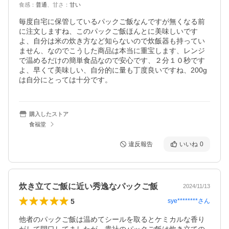
食感
：
普通
、
甘さ
：
甘い
毎度自宅に保管しているパックご飯なんですが無くなる前
に注文しますね、このパックご飯ほんとに美味しいです
よ、自分は米の炊き方など知らないので炊飯器も持ってい
ません、なのでこうした商品は本当に重宝します、レンジ
で温めるだけの簡単食品なので安心です、２分１０秒です
よ、早くて美味しい、自分的に量も丁度良いですね、200g
は自分にとっては十分です。
購入したストア
食福堂
違反報告
いいね
0
炊き立てご飯に近い秀逸なパックご飯
2024/11/13
5
sye********
さん
他者のパックご飯は温めてシールを取るとケミカルな香り