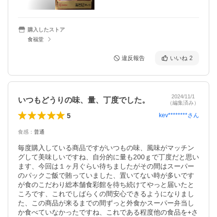
購入したストア
食福堂
違反報告
いいね
2
2024/11/1
いつもどうりの味、量、丁度でした。
（編集済み）
5
kev********
さん
食感
：
普通
毎度購入している商品ですがいつもの味、風味がマッチン
グして美味しいですね、自分的に量も200ｇで丁度だと思い
ます、今回は１ヶ月ぐらい待ちましたがその間はスーパー
のパックご飯で賄っていました、置いてない時が多いです
が食のこだわり総本舗食彩館を待ち続けてやっと届いたと
ころです、これでしばらくの間安心できるようになりまし
た、この商品が来るまでの間ずっと外食かスーパー弁当し
か食べていなかったですね、これである程度他の食品を+さ