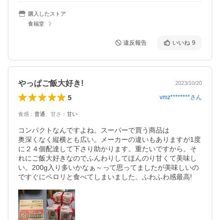
購入したストア
食福堂
違反報告
いいね
9
やっぱご飯大好き!
2023/10/20
5
vmz********
さん
食感
：
普通
、
甘さ
：
甘い
コンパクトなんですよね。スーパーで買う商品は

奥深くなく縦横とも広い。メーカーの違いもありますが1度
に２４個配達して下さり助かります。重たいですから。そ
れにご飯大好きなのでふんわりしてほんのり甘くて美味し
い。200g入り多いかなぁ～って思ってましたが美味しいの
ですぐにペロリと食べてしまいました。ふわふわ感最高!