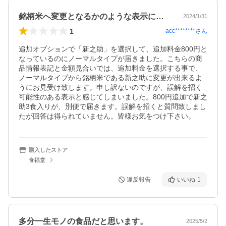
銘柄米へ変更となるかのような表示に注意！
2024/1/31
1
acc********
さん
追加オプションで「新之助」を選択して、追加料金800円と
なっているのにノーマルタイプが届きました。こちらの商
品情報表記と金額見合いでは、追加料金を選択する事で、
ノーマルタイプから銘柄米である新之助に変更が出来るよ
うにお見受け致します。申し訳ないのですが、誤解を招く
可能性のある表示と感じてしまいました。800円追加で新之
助3食入りが、別便で届きます。誤解を招くと質問致しまし
たが回答は得られていません。皆様お気をつけ下さい。
購入したストア
食福堂
違反報告
いいね
1
多分一生モノの食品だと思います。
2025/5/2