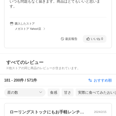
いつも問題もなく届きます。商品はとてもいいと思いま
す。
購入したストア
メガストア Yahoo!店
違反報告
いいね
0
すべてのレビュー
※他ストアの同じ商品のレビューが含まれています。
181
-
200
件 /
571
件
おすすめ順
星の数
食感
甘さ
実際に食べてみたおい
ローリングストックにもお手軽レンチンにも
2024/2/15