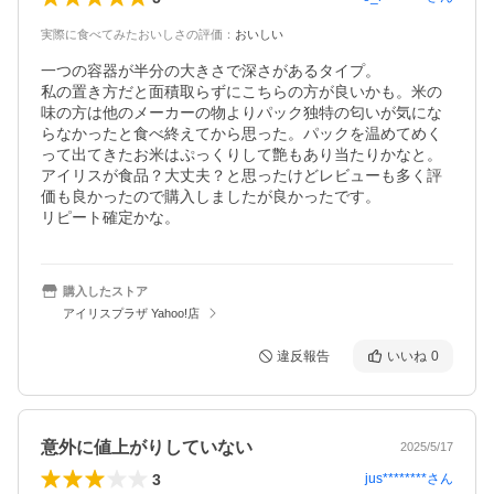
実際に食べてみたおいしさの評価
：
おいしい
一つの容器が半分の大きさで深さがあるタイプ。

私の置き方だと面積取らずにこちらの方が良いかも。米の
味の方は他のメーカーの物よりパック独特の匂いが気にな
らなかったと食べ終えてから思った。パックを温めてめく
って出てきたお米はぷっくりして艶もあり当たりかなと。

アイリスが食品？大丈夫？と思ったけどレビューも多く評
価も良かったので購入しましたが良かったです。

リピート確定かな。
購入したストア
アイリスプラザ Yahoo!店
違反報告
いいね
0
意外に値上がりしていない
2025/5/17
3
jus********
さん