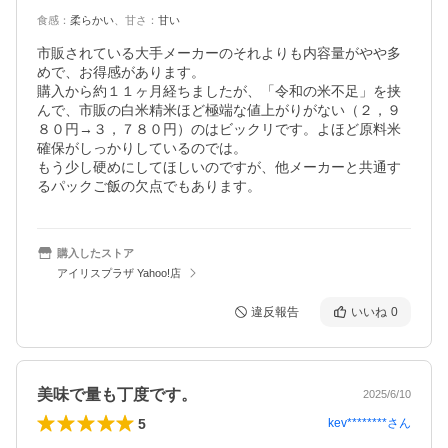
食感
：
柔らかい
、
甘さ
：
甘い
市販されている大手メーカーのそれよりも内容量がやや多
めで、お得感があります。

購入から約１１ヶ月経ちましたが、「令和の米不足」を挟
んで、市販の白米精米ほど極端な値上がりがない（２，９
８０円→３，７８０円）のはビックリです。よほど原料米
確保がしっかりしているのでは。

もう少し硬めにしてほしいのですが、他メーカーと共通す
るパックご飯の欠点でもあります。
購入したストア
アイリスプラザ Yahoo!店
違反報告
いいね
0
美味で量も丁度です。
2025/6/10
5
kev********
さん