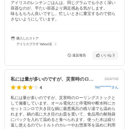
アイリスのレンチンごはんは、同じグラムでも小さく深い
容器なのが、平たい容器より満足感ある気がします。

味ももちろん良いですし、忙しいときに重宝するので切ら
さないようにしています。
購入したストア
アイリスプラザ Yahoo!店
違反報告
いいね
3
私には量が多いのですが、災害時のローリ…
2024/7/30
4
his********
さん
私には量が多いのですが、災害時のローリングストックと
して備蓄しています。オール電化だと停電時や断水時にカ
セットコンロで大き目な鍋に最悪風呂の残り湯でも温めら
れます。鍋の底に大き目のお皿を置いて、食品用の耐熱袋
にパックを入れて温めると食べられます。使った水は繰り
返し使えるのでレトルトのカレーやお惣菜等を温めに利用