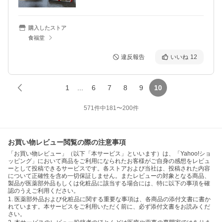
購入したストア
食福堂
違反報告
いいね
12
1
...
6
7
8
9
10
571
件中
181
〜
200
件
お買い物レビュー閲覧の際の注意事項
「お買い物レビュー」（以下「本サービス」といいます）は、「Yahoo!ショ
ッピング」において商品をご利用になられたお客様がご自身の感想をレビュ
ーとして投稿できるサービスです。各ストアおよび当社は、投稿された内容
について正確性を含め一切保証しません。またレビューの対象となる商品、
製品が医薬部外品もしくは化粧品に該当する場合には、特に以下の事項を確
認のうえご利用ください。
1. 医薬部外品および化粧品に関する重要な事項は、各商品の添付文書に書か
れています。本サービスをご利用いただく前に、必ず添付文書をお読みくだ
さい。