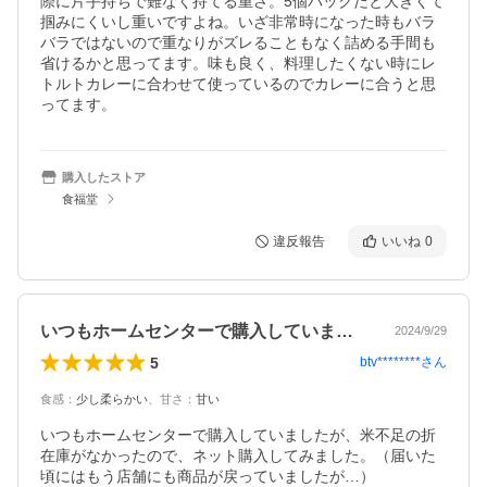
際に片手持ちで難なく持てる重さ。5個パックだと大きくて
掴みにくいし重いですよね。いざ非常時になった時もバラ
バラではないので重なりがズレることもなく詰める手間も
省けるかと思ってます。味も良く、料理したくない時にレ
トルトカレーに合わせて使っているのでカレーに合うと思
ってます。
購入したストア
食福堂
違反報告
いいね
0
いつもホームセンターで購入していました…
2024/9/29
5
btv********
さん
食感
：
少し柔らかい
、
甘さ
：
甘い
いつもホームセンターで購入していましたが、米不足の折
在庫がなかったので、ネット購入してみました。（届いた
頃にはもう店舗にも商品が戻っていましたが…）
