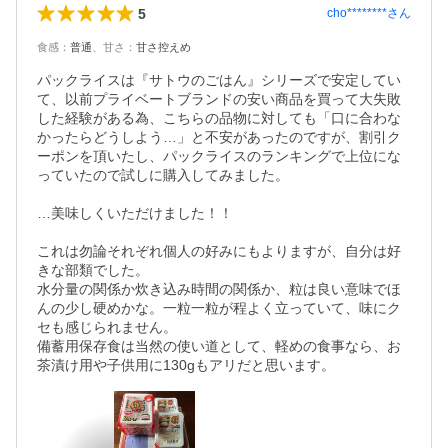
5
cho********
さん
食感
：
普通
、
甘さ
：
甘さ控えめ
パックライスは『サトウのごはん』シリーズで安定してい
て、以前プライベートブランドの安い商品を買って大失敗
した経験がある為、こちらの品物に対しても「口に合わな
かったらどうしよう…」と不安があったのですが、割引ク
ーポンを頂いたし、パックライスのランキングで上位にな
っていたので試しに購入してみました。

…美味しくいただけました！！

これは勿論それぞれ個人の好みにもよりますが、自分は好
きな部類でした。

水分量の関係か炊き込み時間の関係か、粒は良い意味でほ
んの少し硬めかな。一粒一粒が程よく立っていて、味にク
セも感じられません。

備蓄用保存食は当然の使い道として、軽めの食事なら、お
茶漬け用や子供用に130gもアリだと思います。