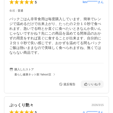
5
kev********
さん
食感
：
普通
バックごはん非常食用は毎度購入しています、簡単でレン
ジで温めるだけで出来上がり、たったの２分１０秒で食べ
れます、急いでる時とか直ぐに食べたいときなんか良いん
じゃないですかね？先にこの商品を温めてる間単品のおか
ずの用意をすれば直ぐに食することが出来ます、自分的に
２分１０秒で良い感じです、おかずを温めてる間もパック
ご飯は熱いままなので美味しく食べられますね、無くては
ならない商品です。
購入したストア
暮らし健康ネット館 Yahoo!店
違反報告
いいね
0
ぷっくり艶々
2026/3/15
5
o_r********
さん