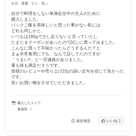
食感
：
普通
、
甘さ
：
甘い
自分で料理をしない単身赴任中の主人のために

購入しました。

パックご飯を美味しいと思った事がない私には

どれも同じかと、

いつもは180gで少し足りないと言っていたし

たまたまクーポンがあったので試しに買ってみました。

こんなに買って不味かったらどうするんだ？と

まぁ非常食用にでも…なんて話してたのてすが

「うまい‼︎」と一言連絡がありました。

量も味も満足だそうです。

皆様のレビューや売り上げ2位の謳い文句を信じて良かった
です。

良いお買い物をさせていただきました。
購入したストア
食福堂
違反報告
いいね
1