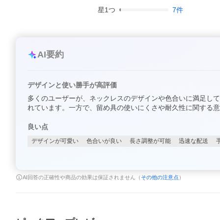
星
1
つ
7
件
AI要約
デザインと使い勝手が高評価
多くのユーザーが、ネックレスのデザインや色合いに満足して
れています。一方で、留め具の使いにくさや耐久性に関する意
良い点
デザインが可愛い
色合いが良い
長さ調整が可能
迅速な配送
AI回答の正確性や商品の効果は保証されません（
その他の注意点
）