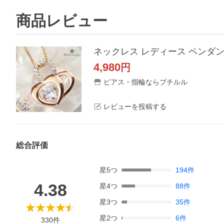
商品レビュー
ネックレス レディース ペンダン
4,980
円
ピアス・指輪ならプチルル
レビューを投稿する
総合評価
星
5
つ
194
件
4.38
星
4
つ
88
件
星
3
つ
35
件
星
2
つ
6
件
330
件