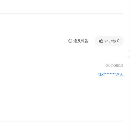
違反報告
いいね
0
2024/8/12
tak********
さん