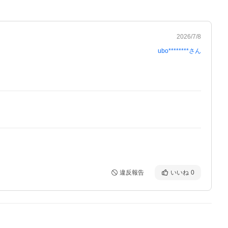
2026/7/8
ubo********
さん
違反報告
いいね
0