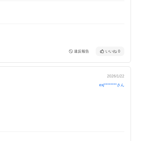
違反報告
いいね
0
2026/1/22
exj********
さん