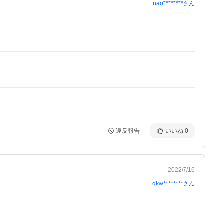
nao********
さん
違反報告
いいね
0
2022/7/16
qkw********
さん