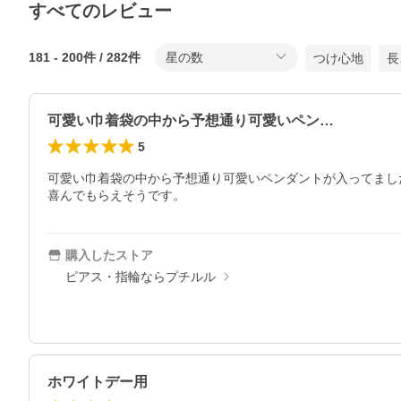
すべてのレビュー
181
-
200
件 /
282
件
星の数
つけ心地
長
可愛い巾着袋の中から予想通り可愛いペン…
5
可愛い巾着袋の中から予想通り可愛いペンダントが入ってました
喜んでもらえそうです。
購入したストア
ピアス・指輪ならプチルル
ホワイトデー用