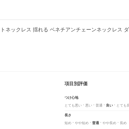
トネックレス 揺れる ベネチアンチェーンネックレス ダブ
項目別評価
つけ心地
とても悪い
悪い
普通
良い
とても
長さ
短め
やや短め
普通
やや長め
長め