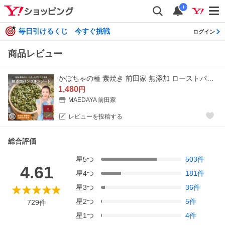
i
毎日引けるくじ 今すぐ挑戦
ログイン
商品レビュー
かぼちゃの種 素焼き 前田家 無添加 ローストパンプキンシード 400g 無塩 無油 サクッと香ばしい コレステロールゼロ ヘルシー 食用 ハロウィン
1,480
円
MAEDAYA 前田家
レビューを投稿する
総合評価
星
5
つ
503
件
4.61
星
4
つ
181
件
星
3
つ
36
件
星
2
つ
5
件
729
件
星
1
つ
4
件