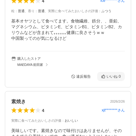
4
ice********
さん
粒
：
普通
、
香り
：
普通
、
実際に食べてみたおいしさの評価
：
ふつう
基本オヤツとして食べてます。食物繊維、鉄分、、亜鉛、
マグネシウム、ビタミンE、ビタミンB1、ビタミンB2、カ
リウムなどが含まれて｡｡｡｡｡｡健康に良さそうｗｗ

中国製ってのが気になるけど
購入したストア
MAEDAYA 前田家
違反報告
いいね
0
素焼き
2026/2/26
4
xjt********
さん
実際に食べてみたおいしさの評価
：
おいしい
美味しいです。素焼きなので味付けはありませんが、その