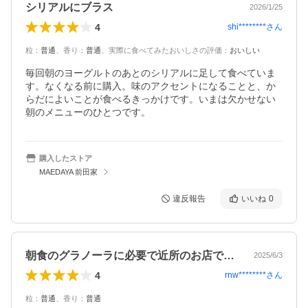
シリアルにブラス
2026/1/25
4
shi********
さん
粒
：
普通
、
香り
：
普通
、
実際に食べてみたおいしさの評価
：
おいしい
毎回朝のヨーグルトのあとのシリアルに足して食べていま
す。なくなる前に購入。味のアクセントになることと、か
らだによいことが食べるきっかけです。いまは欠かせない
朝のメニューのひとつです。
購入したストア
MAEDAYA 前田家
違反報告
いいね
0
朝食のグラノーラに必要で近所のお店で取…
2025/6/3
4
rnw********
さん
粒
：
普通
、
香り
：
普通