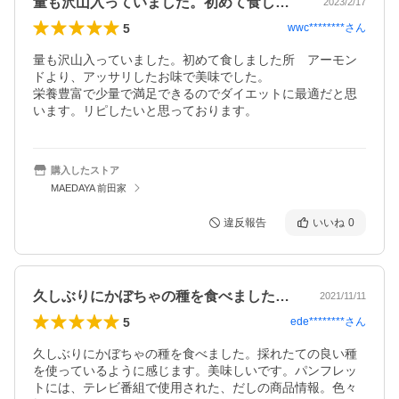
量も沢山入っていました。初めて食しまし…
2023/2/17
5
wwc********
さん
量も沢山入っていました。初めて食しました所　アーモン
ドより、アッサリしたお味で美味でした。

栄養豊富で少量で満足できるのでダイエットに最適だと思
います。リピしたいと思っております。
購入したストア
MAEDAYA 前田家
違反報告
いいね
0
久しぶりにかぼちゃの種を食べました。採…
2021/11/11
5
ede********
さん
久しぶりにかぼちゃの種を食べました。採れたての良い種
を使っているように感じます。美味しいです。パンフレッ
トには、テレビ番組で使用された、だしの商品情報。色々