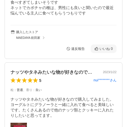
食べすぎてしまいそうです

ネットでカボチャの種は、男性にも良いと聞いたので最近
悩んでいる主人に食べてもらうつもりです
購入したストア
MAEDAYA 前田家
違反報告
いいね
0
ナッツやタネみたいな物が好きなので購入…
2023/1/22
5
nui********
さん
粒
：
普通
、
香り
：
良い
ナッツやタネみたいな物が好きなので購入してみました。
ヨーグルトにグラノーラと一緒に入れて食べると美味しい
です。たくさんあるので他のナッツ類とクッキーに入れた
りしたいと思ってます。