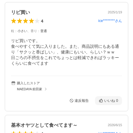
リピ買い
2025/1/19
4
ice********
さん
粒
：
小さい
、
香り
：
普通
リピ買いです。

食べやすくて気に入りました。また、商品説明にもある通
り「サクッと香ばしい」、健康にもいい、らしい？ｗｗ

日ごろの不摂生をこれでちょっとは軽減できればラッキー
くらいに食べてます
購入したストア
MAEDAYA 前田家
違反報告
いいね
0
基本オヤツとして食べてます～
2026/6/15