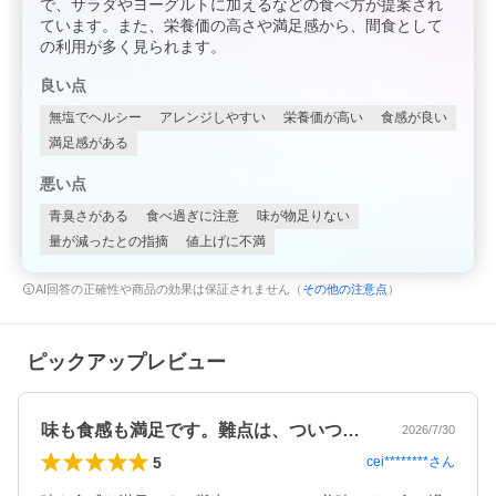
で、サラダやヨーグルトに加えるなどの食べ方が提案され
ています。また、栄養価の高さや満足感から、間食として
の利用が多く見られます。
良い点
無塩でヘルシー
アレンジしやすい
栄養価が高い
食感が良い
満足感がある
悪い点
青臭さがある
食べ過ぎに注意
味が物足りない
量が減ったとの指摘
値上げに不満
AI回答の正確性や商品の効果は保証されません（
その他の注意点
）
ピックアップレビュー
味も食感も満足です。難点は、ついつい美…
2026/7/30
5
cei********
さん