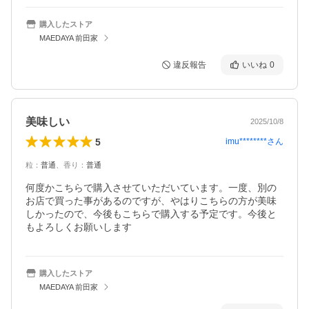
購入したストア
MAEDAYA 前田家
違反報告
いいね
0
美味しい
2025/10/8
5
imu********
さん
粒
：
普通
、
香り
：
普通
何度かこちらで購入させていただいています。一度、別の
お店で買った事があるのですが、やはりこちらの方が美味
しかったので、今後もこちらで購入する予定です。今後と
もよろしくお願いします
購入したストア
MAEDAYA 前田家