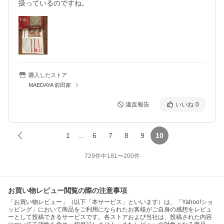
扱っているのですね。
購入したストア
MAEDAYA 前田家
違反報告
いいね
0
1
...
6
7
8
9
10
729
件中
181
〜
200
件
お買い物レビュー閲覧の際の注意事項
「お買い物レビュー」（以下「本サービス」といいます）は、「Yahoo!ショ
ッピング」において商品をご利用になられたお客様がご自身の感想をレビュ
ーとして投稿できるサービスです。各ストアおよび当社は、投稿された内容