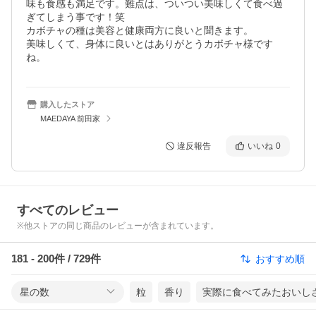
味も食感も満足です。難点は、ついつい美味しくて食べ過
ぎてしまう事です！笑

カボチャの種は美容と健康両方に良いと聞きます。

美味しくて、身体に良いとはありがとうカボチャ様です
ね。
購入したストア
MAEDAYA 前田家
違反報告
いいね
0
すべてのレビュー
※他ストアの同じ商品のレビューが含まれています。
181
-
200
件 /
729
件
おすすめ順
星の数
粒
香り
実際に食べてみたおいし