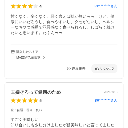
4
ice********
さん
甘くなく、辛くなく、悪く言えば味が無いｗｗ　けど、健
康にいいだろうし、食べやすいし、クセがないし、ヘルシ
ーなおやつ感覚で罪悪感なく食べられるし。しばらく続け
たいと思います。たぶんｗｗ
購入したストア
MAEDAYA 前田家
違反報告
いいね
0
夫婦そろって健康のため
2021/7/16
5
pir********
さん
粒
：
普通
、
香り
：
良い
すごく美味しい

知り合いにも少し分けましたが皆美味しいと言ってました
