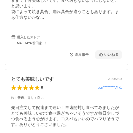
ままで十分美味しいです。食べ過ぎないようにしないと、
と思います。

袋によって焼き具合、崩れ具合が違うこともあります。ま
ぁ仕方ないかな…
購入したストア
MAEDAYA 前田家
違反報告
いいね
0
とても美味しいです
2023/2/23
5
pur********
さん
粒
：
普通
、
香り
：
良い
先日注文して配達まで速い！早速開封し食べてみましたが
とても美味しいので食べ過ぎちゃいそうですが毎日少しづ
つ食べるよう心がけます。コスパもいいのでハマりそうで
す。ありがとうございました。