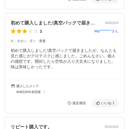
初めて購入しました!真空パックで届きま…
2020/11/4
3
kkp********
さん
粒
：
小さい
、
香り
：
普通
初めて購入しました!真空パックで届きましたが、なんとも
見た感じがグロテスクに感じました。ごめんなさい。個人
の感想です。開封したら空気が入り大丈夫になりました。
味は美味しかったです。
購入したストア
MAEDAYA 前田家
違反報告
いいね
1
リピート購入です。
2025/3/16