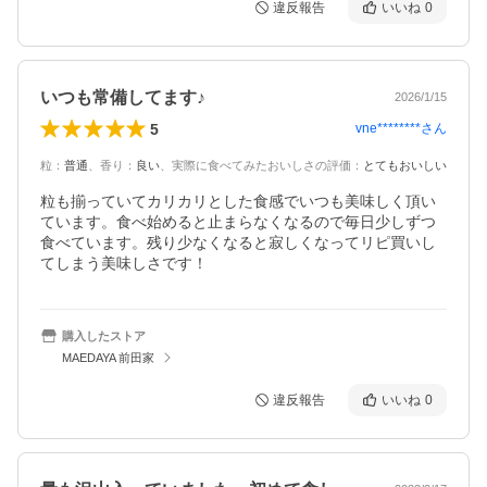
違反報告
いいね
0
いつも常備してます♪
2026/1/15
5
vne********
さん
粒
：
普通
、
香り
：
良い
、
実際に食べてみたおいしさの評価
：
とてもおいしい
粒も揃っていてカリカリとした食感でいつも美味しく頂い
ています。食べ始めると止まらなくなるので毎日少しずつ
食べています。残り少なくなると寂しくなってリピ買いし
てしまう美味しさです！
購入したストア
MAEDAYA 前田家
違反報告
いいね
0