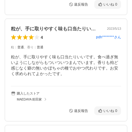
違反報告
いいね
0
粒が、手に取りやすく味も口当たりいいで…
2023/5/13
4
pdh********
さん
粒
：
普通
、
香り
：
普通
粒が、手に取りやすく味も口当たりいいです。食べ過ぎ無
いようにしながらもついついつまんでいます。香りも殆ど
感じなく癖の無いかぼちゃの種でおやつ代わりです。お安
く求められてよかったです。
購入したストア
MAEDAYA 前田家
違反報告
いいね
0