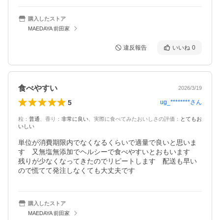
購入したストア
MAEDAYA 前田家
違反報告
いいね
0
食べやすい
2026/3/19
5
ug_********
さん
粒
：
普通
、
香り
：
非常に良い
、
実際に食べてみたおいしさの評価
：
とてもお
いしい
単位が消費期限内でなくなるくらいで適量で良いと思いま
す　又無塩無添加でヘルシーで食べやすいとおもいます　
残りが少なくなってきたのでリピートします　配送も早い
ので慌てて発注しなくても大丈夫です
購入したストア
MAEDAYA 前田家