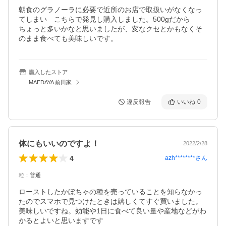
朝食のグラノーラに必要で近所のお店で取扱いがなくなっ
てしまい　こちらで発見し購入しました。500gだから

ちょっと多いかなと思いましたが、変なクセとかもなくそ
のまま食べても美味しいです。
購入したストア
MAEDAYA 前田家
違反報告
いいね
0
体にもいいのですよ！
2022/2/28
4
azh********
さん
粒
：
普通
ローストしたかぼちゃの種を売っていることを知らなかっ
たのでスマホで見つけたときは嬉しくてすぐ買いました。
美味しいですね。効能や1日に食べて良い量や産地などがわ
かるとよいと思いますです