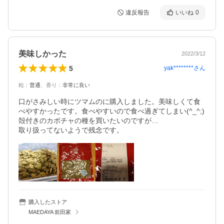
違反報告
いいね
0
美味しかった
2022/3/12
5
yak********
さん
粒
：
普通
、
香り
：
非常に良い
口がさみしい時にツマムのに購入しました。美味しくて食
べやすかったです。食べやすいので食べ過ぎてしまい(^_^;)

殻付きのカボチャの種を買いたいのですが…

取り扱ってないようで残念です。
購入したストア
MAEDAYA 前田家