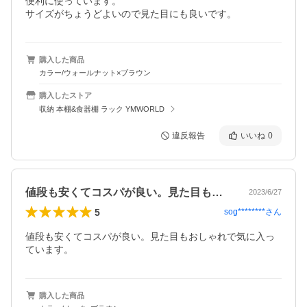
便利に使っています。

サイズがちょうどよいので見た目にも良いです。
購入した商品
カラー/ウォールナット×ブラウン
購入したストア
収納 本棚&食器棚 ラック YMWORLD
違反報告
いいね
0
値段も安くてコスパが良い。見た目もおし…
2023/6/27
5
sog********
さん
値段も安くてコスパが良い。見た目もおしゃれで気に入っ
ています。
購入した商品