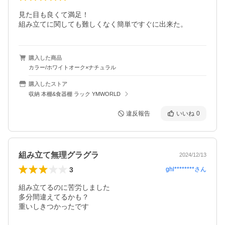
見た目も良くて満足！

組み立てに関しても難しくなく簡単ですぐに出来た。
購入した商品
カラー/ホワイトオーク×ナチュラル
購入したストア
収納 本棚&食器棚 ラック YMWORLD
違反報告
いいね
0
組み立て無理グラグラ
2024/12/13
3
ghl********
さん
組み立てるのに苦労しました

多分間違えてるかも？

重いしきつかったです