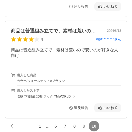
違反報告
いいね
0
商品は普通組み立てで、素材は荒いので安…
2024/8/13
4
oga********
さん
商品は普通組み立てで、素材は荒いので安いのが好きな人
向け
購入した商品
カラー/ウォールナット×ブラウン
購入したストア
収納 本棚&食器棚 ラック YMWORLD
違反報告
いいね
0
1
...
6
7
8
9
10