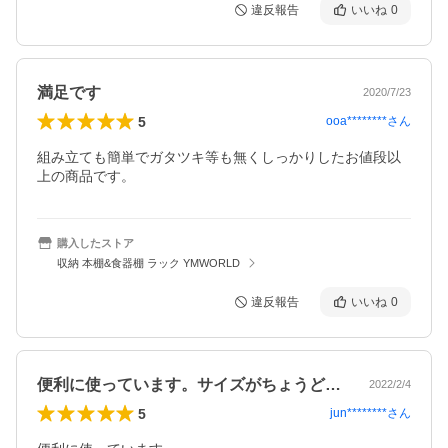
違反報告
いいね
0
満足です
2020/7/23
5
ooa********
さん
組み立ても簡単でガタツキ等も無くしっかりしたお値段以
上の商品です。
購入したストア
収納 本棚&食器棚 ラック YMWORLD
違反報告
いいね
0
便利に使っています。サイズがちょうどよ…
2022/2/4
5
jun********
さん