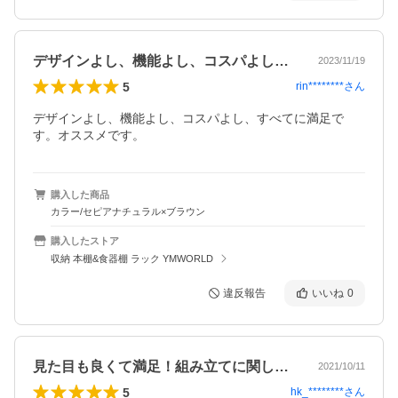
デザインよし、機能よし、コスパよし、す…
2023/11/19
5
rin********
さん
デザインよし、機能よし、コスパよし、すべてに満足で
す。オススメです。
購入した商品
カラー/セピアナチュラル×ブラウン
購入したストア
収納 本棚&食器棚 ラック YMWORLD
違反報告
いいね
0
見た目も良くて満足！組み立てに関しても…
2021/10/11
5
hk_********
さん