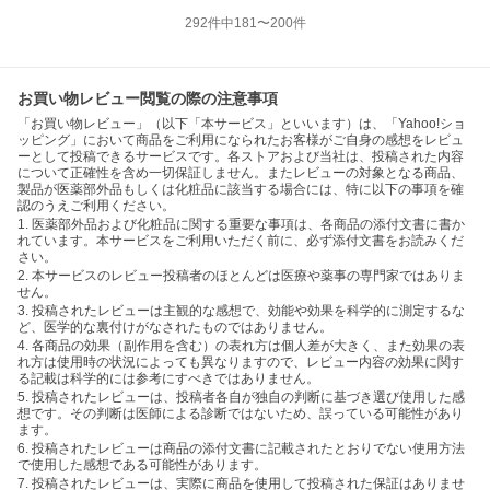
292
件中
181
〜
200
件
お買い物レビュー閲覧の際の注意事項
「お買い物レビュー」（以下「本サービス」といいます）は、「Yahoo!ショ
ッピング」において商品をご利用になられたお客様がご自身の感想をレビュ
ーとして投稿できるサービスです。各ストアおよび当社は、投稿された内容
について正確性を含め一切保証しません。またレビューの対象となる商品、
製品が医薬部外品もしくは化粧品に該当する場合には、特に以下の事項を確
認のうえご利用ください。
1. 医薬部外品および化粧品に関する重要な事項は、各商品の添付文書に書か
れています。本サービスをご利用いただく前に、必ず添付文書をお読みくだ
さい。
2. 本サービスのレビュー投稿者のほとんどは医療や薬事の専門家ではありま
せん。
3. 投稿されたレビューは主観的な感想で、効能や効果を科学的に測定するな
ど、医学的な裏付けがなされたものではありません。
4. 各商品の効果（副作用を含む）の表れ方は個人差が大きく、また効果の表
れ方は使用時の状況によっても異なりますので、レビュー内容の効果に関す
る記載は科学的には参考にすべきではありません。
5. 投稿されたレビューは、投稿者各自が独自の判断に基づき選び使用した感
想です。その判断は医師による診断ではないため、誤っている可能性があり
ます。
6. 投稿されたレビューは商品の添付文書に記載されたとおりでない使用方法
で使用した感想である可能性があります。
7. 投稿されたレビューは、実際に商品を使用して投稿された保証はありませ