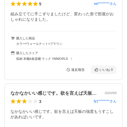
5
vel********
さん
組み立ててに手こずりましたけど、変わった形で部屋がお
しゃれになりました。
購入した商品
カラー/ウォールナット×ブラウン
購入したストア
収納 本棚&食器棚 ラック YMWORLD
違反報告
いいね
0
なかなかいい感じです。欲を言えば天板の…
2020/9/8
3
ty1********
さん
なかなかいい感じです。欲を言えば天板の強度もうすこし
があればいいです。