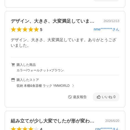
デザイン、大きさ、大変満足しています。…
2020/12/13
5
nme********
さん
デザイン、大きさ、大変満足しています。ありがとうござ
いました。
購入した商品
カラー/ウォールナット×ブラウン
購入したストア
収納 本棚&食器棚 ラック YMWORLD
違反報告
いいね
0
組み立てが少し大変でしたが形が変わって…
2026/6/20
4
cgy********
さん