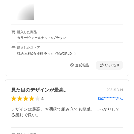
購入した商品
カラー/ウォールナット×ブラウン
購入したストア
収納 本棚&食器棚 ラック YMWORLD
違反報告
いいね
0
見た目のデザインが最高。
2021/10/14
4
kaz********
さん
デザインは最高。お洒落で組み立ても簡単。しっかりして
る感じで良い。