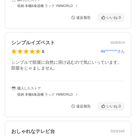
収納 本棚&食器棚 ラック YMWORLD
違反報告
いいね
0
シンプルイズベスト
2020/4/14
5
ikk********
さん
シンプルで部屋に自然に溶け込むので気にいっています。
部屋をじゃましません。
購入したストア
収納 本棚&食器棚 ラック YMWORLD
違反報告
いいね
0
おしゃれなテレビ台
2023/10/5