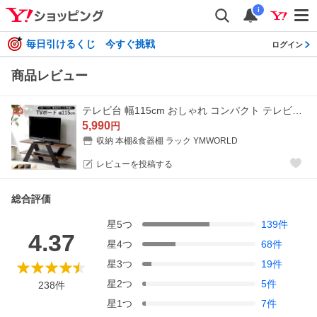
i
毎日引けるくじ 今すぐ挑戦
ログイン
商品レビュー
テレビ台 幅115cm おしゃれ コンパクト テレビボード ローボード ロータイプ リビング収納 tvボード センターテーブル テレビラック 木製 棚 AVラック tvラック
5,990
円
収納 本棚&食器棚 ラック YMWORLD
レビューを投稿する
総合評価
星
5
つ
139
件
4.37
星
4
つ
68
件
星
3
つ
19
件
星
2
つ
5
件
238
件
星
1
つ
7
件