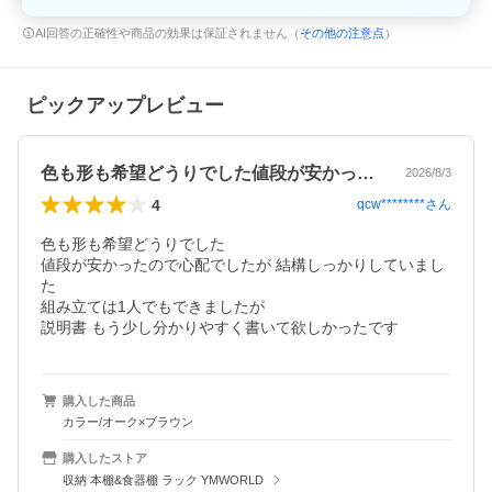
AI回答の正確性や商品の効果は保証されません（
その他の注意点
）
ピックアップレビュー
色も形も希望どうりでした値段が安かった…
2026/8/3
4
qcw********
さん
色も形も希望どうりでした

値段が安かったので心配でしたが 結構しっかりしていまし
た

組み立ては1人でもできましたが

説明書 もう少し分かりやすく書いて欲しかったです
購入した商品
カラー/オーク×ブラウン
購入したストア
収納 本棚&食器棚 ラック YMWORLD