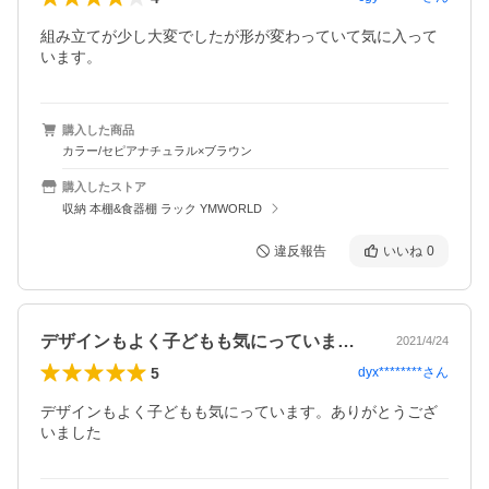
組み立てが少し大変でしたが形が変わっていて気に入って
います。
購入した商品
カラー/セピアナチュラル×ブラウン
購入したストア
収納 本棚&食器棚 ラック YMWORLD
違反報告
いいね
0
デザインもよく子どもも気にっています。…
2021/4/24
5
dyx********
さん
デザインもよく子どもも気にっています。ありがとうござ
いました