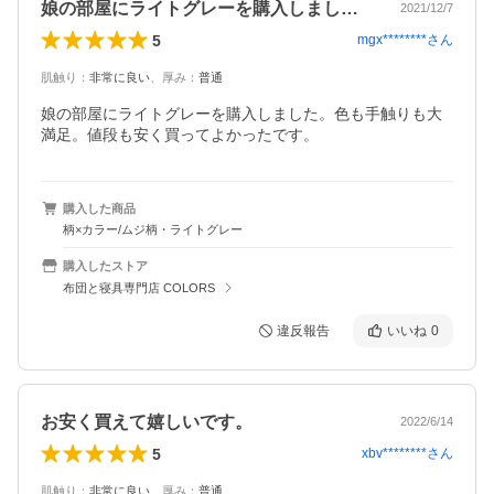
娘の部屋にライトグレーを購入しました。…
2021/12/7
5
mgx********
さん
肌触り
：
非常に良い
、
厚み
：
普通
娘の部屋にライトグレーを購入しました。色も手触りも大
購入した商品
柄×カラー/ムジ柄・ライトグレー
購入したストア
布団と寝具専門店 COLORS
違反報告
いいね
0
お安く買えて嬉しいです。
2022/6/14
5
xbv********
さん
肌触り
：
非常に良い
、
厚み
：
普通