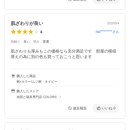
肌ざわりが良い
2020/9/4
4
raz********
さん
肌触り
：
良い
、
厚み
：
普通
肌ざわりも厚みもこの価格なら充分満足です　部屋の模様
替えの為に別の色も買っておこうと思います
購入した商品
柄×カラー/ムジ柄・ネイビー
購入したストア
布団と寝具専門店 COLORS
違反報告
いいね
0