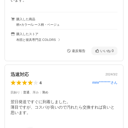
います。
購入した商品
柄×カラー/レース柄・ベージュ
購入したストア
布団と寝具専門店 COLORS
違反報告
いいね
0
迅速対応
2024/3/2
4
mmr********
さん
肌触り
：
普通
、
厚み
：
薄め
翌日発送ですぐに到着しました。

薄目ですが、コスパが良いので汚れたら交換すれば良いと
思います。