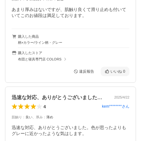
あまり厚みはないですが、肌触り良くて滑り止めも付いて
購入した商品
柄×カラー/ライン柄・グレー
購入したストア
布団と寝具専門店 COLORS
違反報告
いいね
0
迅速な対応、ありがとうございました。色…
2025/4/22
4
kem********
さん
肌触り
：
良い
、
厚み
：
薄め
迅速な対応、ありがとうございました。色が思ったよりも
グレーに近かったような気はします。