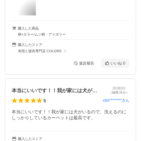
購入した商品
柄×カラー/ムジ柄・アイボリー
購入したストア
布団と寝具専門店 COLORS
違反報告
いいね
0
2018/3/1
本当にいいです！！我が家には犬がいるの…
（編集済み）
5
cho********
さん
本当にいいです！！我が家には犬がいるので、洗えるのに
しっかりしているカーペットは最高です。
購入したストア