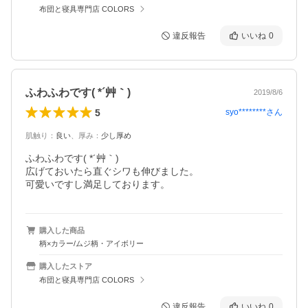
布団と寝具専門店 COLORS
違反報告
いいね
0
ふわふわです( *´艸｀)
2019/8/6
5
syo********
さん
肌触り
：
良い
、
厚み
：
少し厚め
ふわふわです( *´艸｀)

広げておいたら直ぐシワも伸びました。

可愛いですし満足しております。
購入した商品
柄×カラー/ムジ柄・アイボリー
購入したストア
布団と寝具専門店 COLORS
違反報告
いいね
0