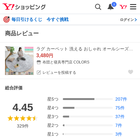
i
毎日引けるくじ 今すぐ挑戦
ログイン
商品レビュー
ラグ カーペット 洗える おしゃれ オールシーズン 直径200cm 円形 防ダニ ラグマット 滑り止め付 フランネル ホットカーペット対応 北欧
3,480
円
布団と寝具専門店 COLORS
レビューを投稿する
総合評価
星
5
つ
207
件
4.45
星
4
つ
75
件
星
3
つ
37
件
星
2
つ
7
件
329
件
星
1
つ
3
件