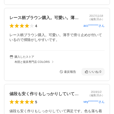
2017/11/18
レース柄ブラウン購入。可愛い。薄手で滑…
（編集済み）
4
acc********
さん
レース柄ブラウン購入。可愛い。薄手で滑り止めが付いて
いるので掃除がしやすいです。
購入したストア
布団と寝具専門店 COLORS
違反報告
いいね
0
2019/1/2
値段も安く作りもしっかりしていて満足で…
（編集済み）
5
vey********
さん
値段も安く作りもしっかりしていて満足です。色も落ち着