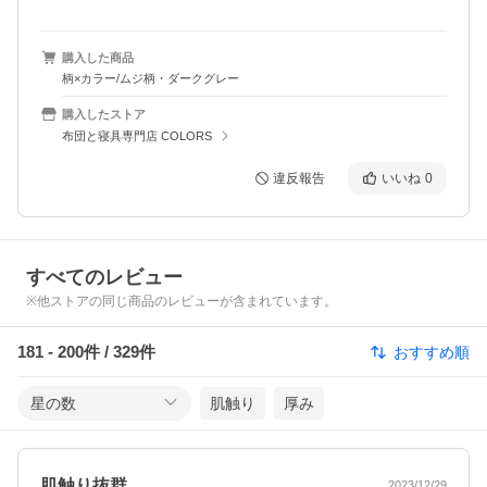
購入した商品
柄×カラー/ムジ柄・ダークグレー
購入したストア
布団と寝具専門店 COLORS
違反報告
いいね
0
すべてのレビュー
※他ストアの同じ商品のレビューが含まれています。
181
-
200
件 /
329
件
おすすめ順
星の数
肌触り
厚み
肌触り抜群
2023/12/29