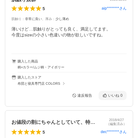
5
aip********
さん
肌触り
：
非常に良い
、
厚み
：
少し薄め
薄いけど…肌触りがとっても良く、満足してます。

今度はsizeの小さい色違いの物が欲しいですね。

購入した商品
柄×カラー/ムジ柄・アイボリー
購入したストア
布団と寝具専門店 COLORS
違反報告
いいね
0
2018/4/27
お値段の割にちゃんとしていて、特に問題…
（編集済み）
5
dec********
さん