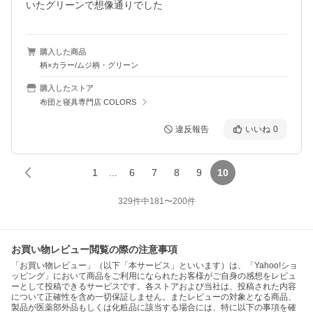
いたグリーンで想像通りでした
購入した商品
柄×カラー/ムジ柄・グリーン
購入したストア
布団と寝具専門店 COLORS
違反報告
いいね
0
1
...
6
7
8
9
10
329
件中
181
〜
200
件
お買い物レビュー閲覧の際の注意事項
「お買い物レビュー」（以下「本サービス」といいます）は、「Yahoo!ショ
ッピング」において商品をご利用になられたお客様がご自身の感想をレビュ
ーとして投稿できるサービスです。各ストアおよび当社は、投稿された内容
について正確性を含め一切保証しません。またレビューの対象となる商品、
製品が医薬部外品もしくは化粧品に該当する場合には、特に以下の事項を確