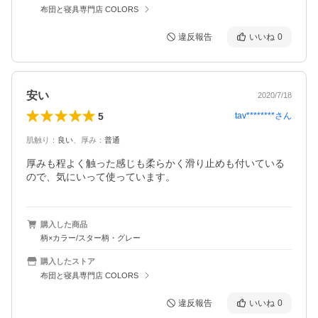
布団と寝具専門店 COLORS
違反報告
いいね
0
安い
2020/7/18
5
tav********
さん
肌触り
：
良い
、
厚み
：
普通
厚みも程よく触った感じも柔らかく滑り止めも付いている
ので、気にいって使っています。
購入した商品
柄×カラー/スター柄・グレー
購入したストア
布団と寝具専門店 COLORS
違反報告
いいね
0