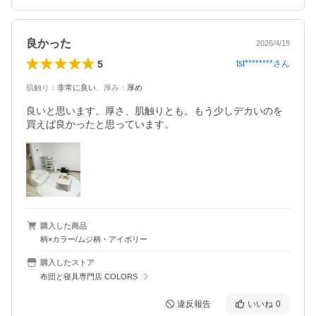
良かった
2026/4/19
5
tst********
さん
肌触り
：
非常に良い
、
厚み
：
厚め
良いと思います。厚さ、肌触りとも。もう少しデカいのを
買えば良かったと思っています。
購入した商品
柄×カラー/ムジ柄・アイボリー
購入したストア
布団と寝具専門店 COLORS
違反報告
いいね
0