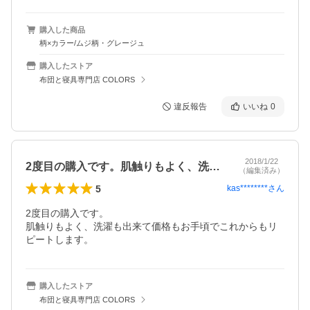
購入した商品
柄×カラー/ムジ柄・グレージュ
購入したストア
布団と寝具専門店 COLORS
違反報告
いいね
0
2018/1/22
2度目の購入です。肌触りもよく、洗濯も…
（編集済み）
5
kas********
さん
2度目の購入です。

肌触りもよく、洗濯も出来て価格もお手頃でこれからもリ
ピートします。
購入したストア
布団と寝具専門店 COLORS