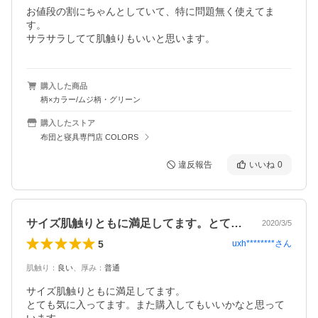
お値段の割にちゃんとしていて、特に問題無く使えてま
す。

サラサラしてて肌触りもいいと思います。
購入した商品
柄×カラー/ムジ柄・グリーン
購入したストア
布団と寝具専門店 COLORS
違反報告
いいね
0
サイズ肌触りともに満足してます。とても…
2020/3/5
5
uxh********
さん
肌触り
：
良い
、
厚み
：
普通
サイズ肌触りともに満足してます。

とても気に入ってます。また購入してもいいかなと思って