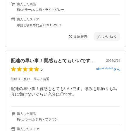
購入した商品
柄×カラー/ムジ柄・ライトグレー
購入したストア
布団と寝具専門店 COLORS
違反報告
いいね
0
配達の早い事！質感もとてもいいです。厚…
2025/2/19
5
akc********
さん
肌触り
：
良い
、
厚み
：
普通
配達の早い事！質感もとてもいいです。厚みも肌触りも写
真に負けないぐらい充分に◎です。
購入した商品
柄×カラー/ムジ柄・ブラウン
購入したストア