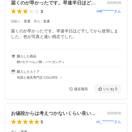
届くのが早かったです。早速半日ほど干し…
2019/5/26
3
mik********
さん
肌触り
：
普通
、
厚み
：
普通
届くのが早かったです。早速半日ほど干してから使用しま
した。色が写真と違い残念でした。
購入した商品
柄×カラー/ムジ柄・バーガンディ
購入したストア
布団と寝具専門店 COLORS
違反報告
いいね
0
お値段からは考えつかないくらい良い買い…
2020/8/30
5
oz_********
さん
厚み
：
普通