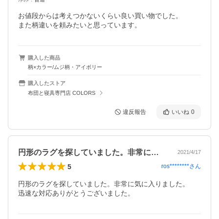
お値段からは考えつかないくらい良い買い物でした。

また柄違いを頼みたいと思っています。
購入した商品
柄×カラー/ムジ柄・アイボリー
購入したストア
布団と寝具専門店 COLORS
違反報告
いいね
0
円形のラグを探していました。非常に気に…
2021/4/17
5
ros********
さん
円形のラグを探していました。非常に気に入りました。

迅速な対応ありがとうございました。