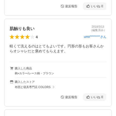
違反報告
いいね
0
2018/3/13
肌触りも良い
（編集済み）
4
umx********
さん
軽くて洗えるのはとてもよいです。円形の形もお客さんか
らオシャレだと褒めてもらえます。
購入した商品
柄×カラー/レース柄・ブラウン
購入したストア
布団と寝具専門店 COLORS
違反報告
いいね
0