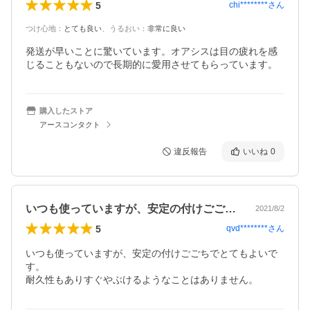
5
chi********
さん
つけ心地
：
とても良い
、
うるおい
：
非常に良い
発送が早いことに驚いています。オアシスは目の疲れを感
じることもないので長期的に愛用させてもらっています。
購入したストア
アースコンタクト
違反報告
いいね
0
いつも使っていますが、安定の付けごごち…
2021/8/2
5
qvd********
さん
いつも使っていますが、安定の付けごごちでとてもよいで
す。

耐久性もありすぐやぶけるようなことはありません。