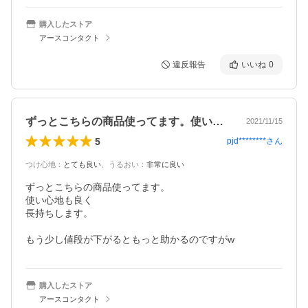
購入したストア
アースコンタクト
違反報告
いいね
0
ずっとこちらの商品使ってます。使い心地…
2021/11/15
5
pjd********
さん
つけ心地
：
とても良い
、
うるおい
：
非常に良い
ずっとこちらの商品使ってます。

使い心地も良く

長持ちします。

もう少し値段が下がるともっと助かるのですがw
購入したストア
アースコンタクト