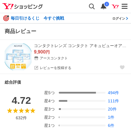
i
毎日引けるくじ 今すぐ挑戦
ログイン
商品レビュー
コンタクトレンズ コンタクト アキュビューオアシス 2week 4箱 ポスト便 セット 送料無料 近視 遠視
9,900
円
アースコンタクト
レビューを投稿する
総合評価
星
5
つ
494
件
4.72
星
4
つ
111
件
星
3
つ
20
件
星
2
つ
1
件
632
件
星
1
つ
6
件