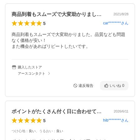
商品到着もスムーズで大変助かりました。…
2021/8/28
5
car********
さん
商品到着もスムーズで大変助かりました。品質なども問題
なく価格が安い！

また機会があればリピートしたいです。
購入したストア
アースコンタクト
違反報告
いいね
0
ポイントがたくさん付く日に合わせて買い…
2026/6/11
5
hib********
さん
つけ心地
：
良い
、
うるおい
：
良い