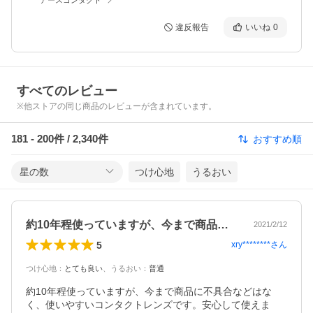
違反報告
いいね
0
すべてのレビュー
※他ストアの同じ商品のレビューが含まれています。
181
-
200
件 /
2,340
件
おすすめ順
星の数
つけ心地
うるおい
約10年程使っていますが、今まで商品に…
2021/2/12
5
xry********
さん
つけ心地
：
とても良い
、
うるおい
：
普通
約10年程使っていますが、今まで商品に不具合などはな
く、使いやすいコンタクトレンズです。安心して使えま