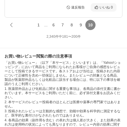
違反報告
いいね
0
1
...
6
7
8
9
10
2,340
件中
181
〜
200
件
お買い物レビュー閲覧の際の注意事項
「お買い物レビュー」（以下「本サービス」といいます）は、「Yahoo!ショ
ッピング」において商品をご利用になられたお客様がご自身の感想をレビュ
ーとして投稿できるサービスです。各ストアおよび当社は、投稿された内容
について正確性を含め一切保証しません。またレビューの対象となる商品、
製品が医薬部外品もしくは化粧品に該当する場合には、特に以下の事項を確
認のうえご利用ください。
1. 医薬部外品および化粧品に関する重要な事項は、各商品の添付文書に書か
れています。本サービスをご利用いただく前に、必ず添付文書をお読みくだ
さい。
2. 本サービスのレビュー投稿者のほとんどは医療や薬事の専門家ではありま
せん。
3. 投稿されたレビューは主観的な感想で、効能や効果を科学的に測定するな
ど、医学的な裏付けがなされたものではありません。
4. 各商品の効果（副作用を含む）の表れ方は個人差が大きく、また効果の表
れ方は使用時の状況によっても異なりますので、レビュー内容の効果に関す