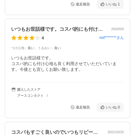
違反報告
いいね
1
いつもお世話様です。コスパ的にも付け心…
2020/5/5
4
not********
さん
つけ心地
：
良い
、
うるおい
：
良い
いつもお世話様です。

コスパ的にも付け心地も良く利用させていただいていま
す。今後とも宜しくお願い致します。
購入したストア
アースコンタクト
違反報告
いいね
0
コスパもすごく良いのでいつもリピートし…
2021/10/25