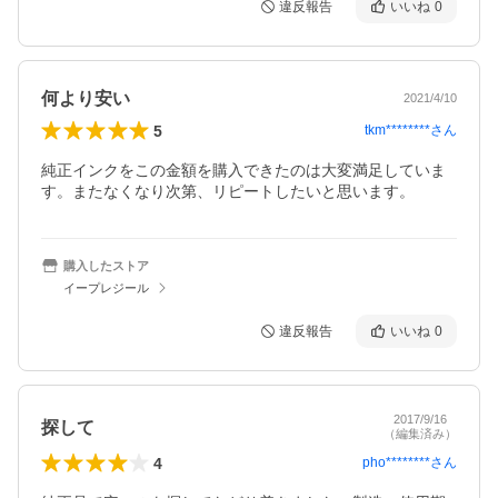
違反報告
いいね
0
何より安い
2021/4/10
5
tkm********
さん
純正インクをこの金額を購入できたのは大変満足していま
す。またなくなり次第、リピートしたいと思います。
購入したストア
イープレジール
違反報告
いいね
0
2017/9/16
探して
（編集済み）
4
pho********
さん