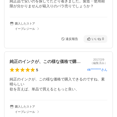
純正品で安いのを探してたどり着きました。製造・使用期
限が分かりませんが箱入りのバラ売りでしょうか？
購入したストア
イープレジール
違反報告
いいね
0
2017/2/9
純正のインクが、この様な価格で購入でき…
（編集済み）
5
rik********
さん
純正のインクが、この様な価格で購入できるのですね、素
晴らしい

欲を言えば、単品で買えるともっと良い、
購入したストア
イープレジール