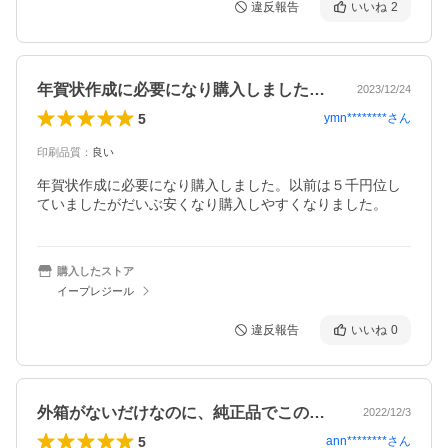
違反報告
いいね
2
年賀状作成に必要になり購入しました。以…
2023/12/24
5
ymn********
さん
印刷品質
：
良い
年賀状作成に必要になり購入しました。以前は５千円位し
ていましたがだいぶ安くなり購入しやすくなりました。
購入したストア
イープレジール
違反報告
いいね
0
外箱がないだけなのに、純正品でこの安さ…
2022/12/3
5
ann********
さん