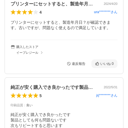
プリンターにセットすると、製造年月日？…
2024/4/20
4
ura********
さん
プリンターにセットすると、製造年月日？が確認できま
す。古いですが、問題なく使えるので満足しています。
購入したストア
イープレジール
違反報告
いいね
0
純正が安く購入でき良かったです製品とし…
2022/5/31
5
jrj********
さん
印刷品質
：
良い
純正が安く購入でき良かったです

製品としても何も問題ないです

次もリピートすると思います
