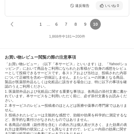
違反報告
いいね
0
1
...
6
7
8
9
10
1,868
件中
181
〜
200
件
お買い物レビュー閲覧の際の注意事項
「お買い物レビュー」（以下「本サービス」といいます）は、「Yahoo!ショ
ッピング」において商品をご利用になられたお客様がご自身の感想をレビュ
ーとして投稿できるサービスです。各ストアおよび当社は、投稿された内容
について正確性を含め一切保証しません。またレビューの対象となる商品、
製品が医薬部外品もしくは化粧品に該当する場合には、特に以下の事項を確
認のうえご利用ください。
1. 医薬部外品および化粧品に関する重要な事項は、各商品の添付文書に書か
れています。本サービスをご利用いただく前に、必ず添付文書をお読みくだ
さい。
2. 本サービスのレビュー投稿者のほとんどは医療や薬事の専門家ではありま
せん。
3. 投稿されたレビューは主観的な感想で、効能や効果を科学的に測定するな
ど、医学的な裏付けがなされたものではありません。
4. 各商品の効果（副作用を含む）の表れ方は個人差が大きく、また効果の表
れ方は使用時の状況によっても異なりますので、レビュー内容の効果に関す
る記載は科学的には参考にすべきではありません。