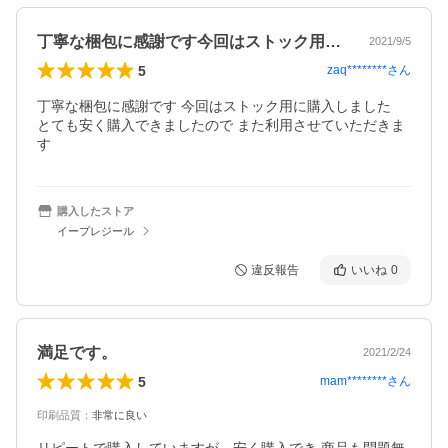
丁寧な梱包に感謝です今回はストック用に…
2021/9/5
5
zaq********
さん
丁寧な梱包に感謝です 今回はストック用に購入しました 

とても安く購入できましたので また利用させていただきま
す
購入したストア
イープレジール
違反報告
いいね
0
満足です。
2021/2/24
5
mam********
さん
印刷品質
：
非常に良い