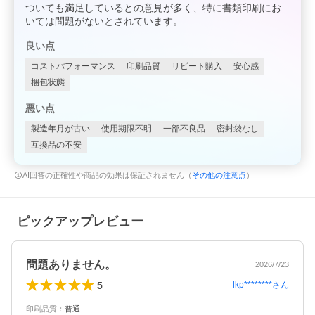
ついても満足しているとの意見が多く、特に書類印刷にお
いては問題がないとされています。
良い点
コストパフォーマンス
印刷品質
リピート購入
安心感
梱包状態
悪い点
製造年月が古い
使用期限不明
一部不良品
密封袋なし
互換品の不安
AI回答の正確性や商品の効果は保証されません（
その他の注意点
）
ピックアップレビュー
問題ありません。
2026/7/23
5
lkp********
さん
印刷品質
：
普通