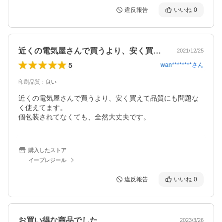
違反報告
いいね
0
近くの電気屋さんで買うより、安く買えて…
2021/12/25
5
wan********
さん
印刷品質
：
良い
近くの電気屋さんで買うより、安く買えて品質にも問題な
く使えてます。

個包装されてなくても、全然大丈夫です。
購入したストア
イープレジール
違反報告
いいね
0
お買い得な商品でした
2023/3/26