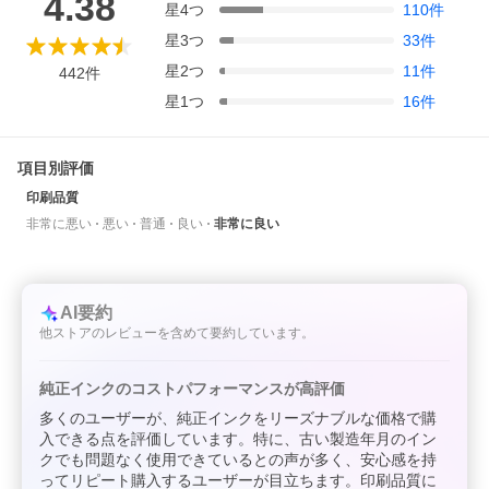
4.38
星
4
つ
110
件
星
3
つ
33
件
星
2
つ
11
件
442
件
星
1
つ
16
件
項目別評価
印刷品質
非常に悪い
悪い
普通
良い
非常に良い
AI要約
他ストアのレビューを含めて要約しています。
純正インクのコストパフォーマンスが高評価
多くのユーザーが、純正インクをリーズナブルな価格で購
入できる点を評価しています。特に、古い製造年月のイン
クでも問題なく使用できているとの声が多く、安心感を持
ってリピート購入するユーザーが目立ちます。印刷品質に