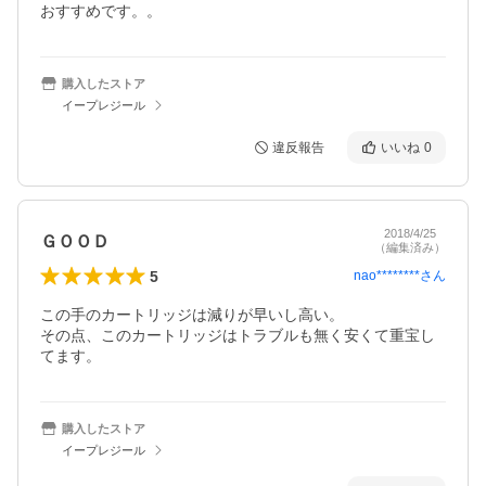
おすすめです。。
購入したストア
イープレジール
違反報告
いいね
0
2018/4/25
ＧＯＯＤ
（編集済み）
5
nao********
さん
この手のカートリッジは減りが早いし高い。

その点、このカートリッジはトラブルも無く安くて重宝し
てます。
購入したストア
イープレジール