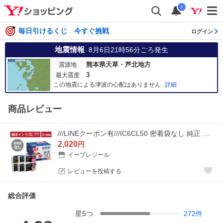
i
毎日引けるくじ 今すぐ挑戦
ログイン
地震情報
8月6日21時56分
ごろ発生
熊本県天草・芦北地方
震源地
3
最大震度
この地震による津波の心配はありません
詳細
商品レビュー
///LINEクーポン有///IC6CL50 密着袋なし 純正 インク アウトレット 箱なし EPSON (エプソン) インクカートリッジ 6色セット (3ヶ月間保証付)
2,020
円
イープレジール
レビューを投稿する
総合評価
星
5
つ
272
件