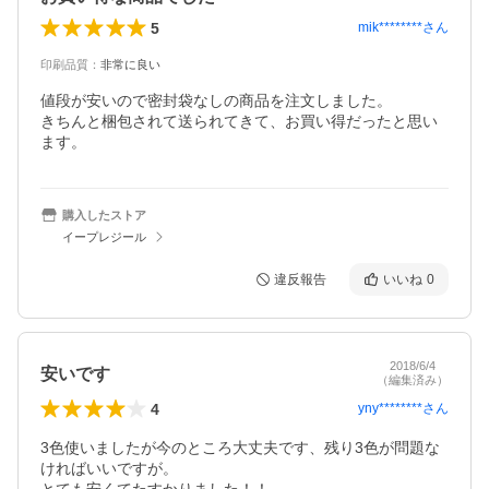
5
mik********
さん
印刷品質
：
非常に良い
値段が安いので密封袋なしの商品を注文しました。

きちんと梱包されて送られてきて、お買い得だったと思い
ます。
購入したストア
イープレジール
違反報告
いいね
0
2018/6/4
安いです
（編集済み）
4
yny********
さん
3色使いましたが今のところ大丈夫です、残り3色が問題な
ければいいですが。
