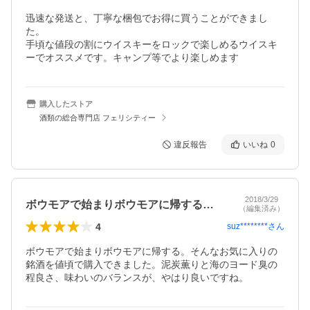
迅速な発送と、丁寧な梱包でお得に買うことができまし
た。

手頃な値段の割にウイスキーをロックで楽しめるウイスキ
ーでオススメです。キャンプ等でより楽しめます
購入したストア
酒類の総合専門店 フェリシティー
違反報告
いいね
0
2018/3/29
ボウモアで始まりボウモアに帰する。そん…
（編集済み）
4
suz********
さん
ボウモアで始まりボウモアに帰する。そんなお気に入りの
銘酒を値頃で購入できました。泥炭薫りと海のヨード臭の
程良さ、味わいのバランスが、やはり良いですね。