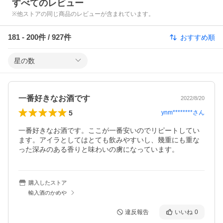
すべてのレビュー
※他ストアの同じ商品のレビューが含まれています。
181
-
200
件 /
927
件
おすすめ順
星の数
一番好きなお酒です
2022/8/20
5
ynm********
さん
一番好きなお酒です。ここが一番安いのでリピートしてい
ます。アイラとしてはとても飲みやすいし、幾重にも重な
った深みのある香りと味わいの虜になっています。
購入したストア
輸入酒のかめや
違反報告
いいね
0