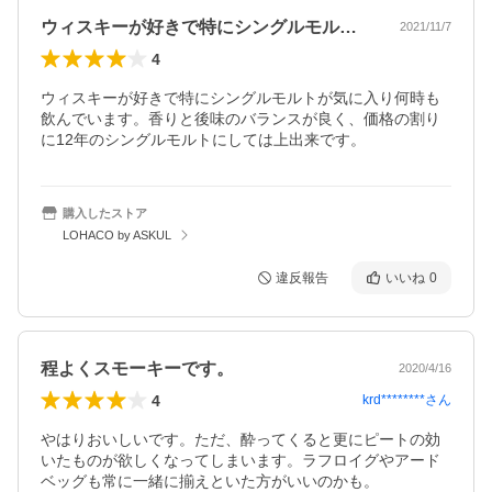
ウィスキーが好きで特にシングルモルトが…
2021/11/7
4
ウィスキーが好きで特にシングルモルトが気に入り何時も
飲んでいます。香りと後味のバランスが良く、価格の割り
に12年のシングルモルトにしては上出来です。
購入したストア
LOHACO by ASKUL
違反報告
いいね
0
程よくスモーキーです。
2020/4/16
4
krd********
さん
やはりおいしいです。ただ、酔ってくると更にピートの効
いたものが欲しくなってしまいます。ラフロイグやアード
ベッグも常に一緒に揃えといた方がいいのかも。