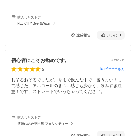
購入したストア
FELICITY Beer&Water
違反報告
いいね
0
初心者にこそお勧めです。
2026/5/11
5
kat********
さん
おそるおそるでしたが、今まで飲んだ中で一番うまい！っ
て感じた。アルコールのきつい感じも少なく、飲みすぎ注
意！です。ストレートでいっちゃってください。

購入したストア
酒類の総合専門店 フェリシティー
違反報告
いいね
0