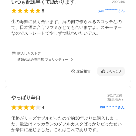
いつも配送早くて助かります。
2020/4/6
5
yam********
さん
生の海鮮に良く合います。海の側で作られるスコッチなの
で、日本酒に合うツマミがとても合いますよ。スモーキー
なのでストレートで少しずつ味わいたいデス。
購入したストア
酒類の総合専門店 フェリシティー
違反報告
いいね
0
2017/8/28
やっぱり辛口
（編集済み）
4
kar********
さん
価格がリーズナブルだったので約30年ぶりに購入しまし
た。最近はマッカランのダブルカスクばっかりだったせい
か辛口に感じました。これはこれでありです。