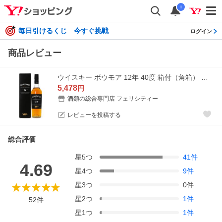
i
毎日引けるくじ 今すぐ挑戦
ログイン
商品レビュー
ウイスキー ボウモア 12年 40度 箱付（角箱） 正規 700ml シングルモルト 洋酒_YBW12
5,478
円
酒類の総合専門店 フェリシティー
レビューを投稿する
総合評価
星
5
つ
41
件
4.69
星
4
つ
9
件
星
3
つ
0
件
星
2
つ
1
件
52
件
星
1
つ
1
件