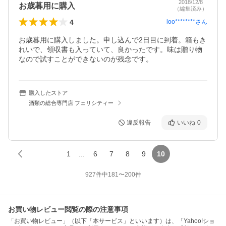
2018/12/8
お歳暮用に購入
（編集済み）
4
loo********
さん
お歳暮用に購入しました。申し込んで2日目に到着。箱もき
れいで、領収書も入っていて、良かったです。味は贈り物
なので試すことができないのが残念です。
購入したストア
酒類の総合専門店 フェリシティー
違反報告
いいね
0
1
...
6
7
8
9
10
927
件中
181
〜
200
件
お買い物レビュー閲覧の際の注意事項
「お買い物レビュー」（以下「本サービス」といいます）は、「Yahoo!ショ