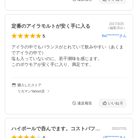
2017/3/25
定番のアイラモルトが安く手に入る
（編集済み）
5
tsu********
さん
アイラの中でもバランスがとれていて飲みやすい（あくま
でアイラの中で）

塩も入っていないのに、若干潮味を感じます。

このボウモアが安く手に入り、満足です。
購入したストア
リカマンYahoo!店
違反報告
いいね
0
ハイボールで呑んでます。コストパフォー…
2022/7/31
4
cit********
さん