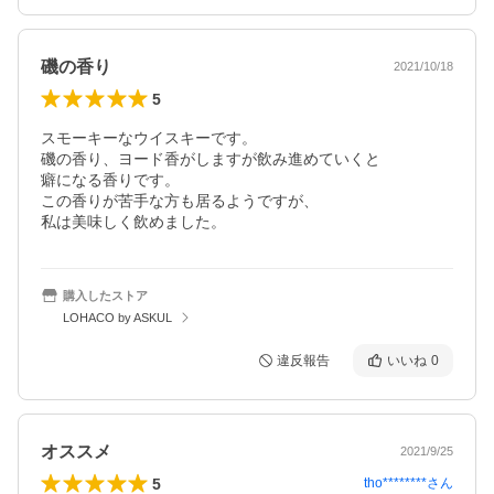
磯の香り
2021/10/18
5
スモーキーなウイスキーです。

磯の香り、ヨード香がしますが飲み進めていくと

癖になる香りです。

この香りが苦手な方も居るようですが、

私は美味しく飲めました。
購入したストア
LOHACO by ASKUL
違反報告
いいね
0
オススメ
2021/9/25
5
tho********
さん