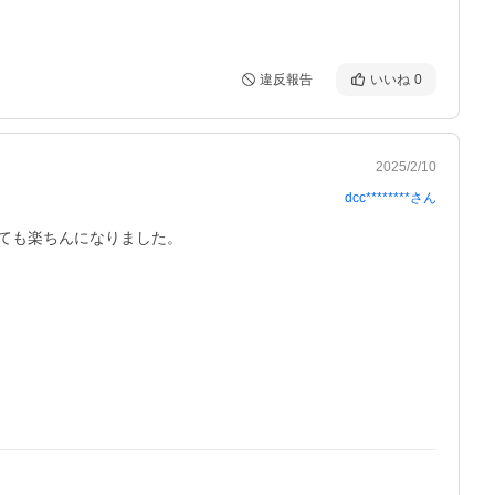
違反報告
いいね
0
2025/2/10
dcc********
さん
も楽ちんになりました。
