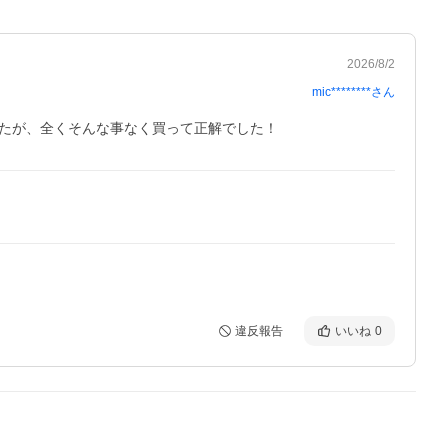
2026/8/2
mic********
さん
したが、全くそんな事なく買って正解でした！
違反報告
いいね
0