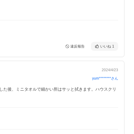
違反報告
いいね
1
2024/4/23
yum********
さん
した後、ミニタオルで細かい所はサッと拭きます。ハウスクリ