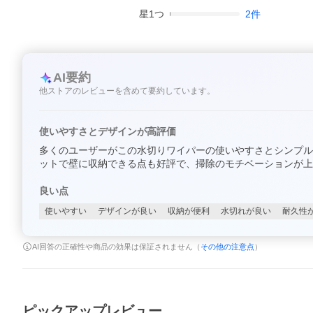
星
1
つ
2
件
AI要約
他ストアのレビューを含めて要約しています。
使いやすさとデザインが高評価
多くのユーザーがこの水切りワイパーの使いやすさとシンプル
ットで壁に収納できる点も好評で、掃除のモチベーションが上
良い点
使いやすい
デザインが良い
収納が便利
水切れが良い
耐久性
AI回答の正確性や商品の効果は保証されません（
その他の注意点
）
ピックアップレビュー