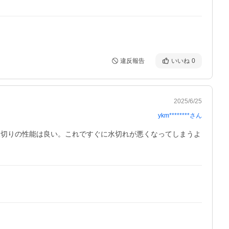
違反報告
いいね
0
2025/6/25
ykm********
さん
、水切りの性能は良い。これですぐに水切れが悪くなってしまうよ