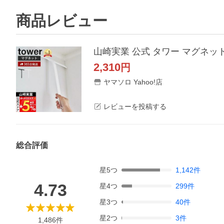
商品レビュー
山崎実業 公式 タワー マグネット水
2,310
円
ヤマソロ Yahoo!店
レビューを投稿する
総合評価
星
5
つ
1,142
件
4.73
星
4
つ
299
件
星
3
つ
40
件
星
2
つ
3
件
1,486
件