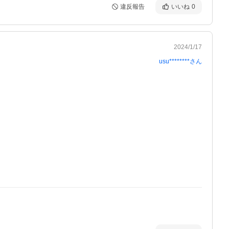
違反報告
いいね
0
2024/1/17
usu********
さん