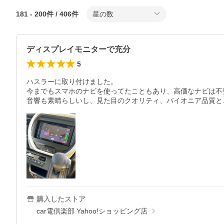
181
-
200
件 /
406
件
星の数
ディスプレイモニターで充分
5
ハスラーに取り付けました。

今までもスマホのナビを使ってたこともあり、高価なナビは不
音響も素晴らしいし、見た目のクオリティ、パイオニア品質と
購入したストア
car電倶楽部 Yahoo!ショッピング店