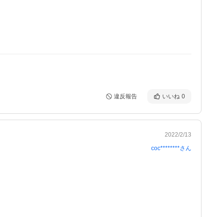
違反報告
いいね
0
2022/2/13
coc********
さん