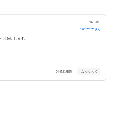
2026/8/3
nar********
さん
くお願いします。
違反報告
いいね
0