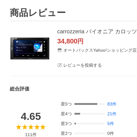
商品レビュー
carrozzeria パイオニア 
34,800
円
オートバックスYahoo!ショッピング店
レビューを投稿する
総合評価
星
5
つ
83
件
4.65
星
4
つ
21
件
星
3
つ
5
件
星
2
つ
0
件
111
件