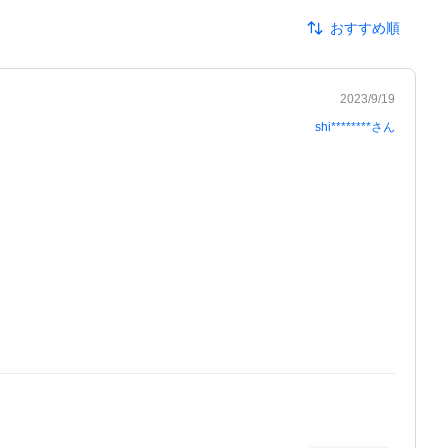
おすすめ順
2023/9/19
shi********
さん