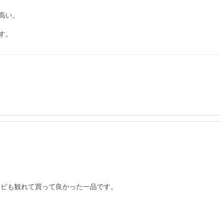
い。

す。
テレビも観れて買って良かった一品です。