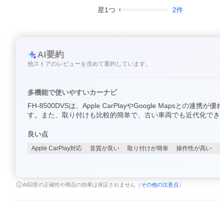
星
1
つ
2
件
AI要約
他ストアのレビューを含めて要約しています。
多機能で使いやすいカーナビ
FH-8500DVSは、Apple CarPlayやGoogle M
す。また、取り付けも比較的簡単で、古い車両でも近代化でき
良い点
Apple CarPlay対応
音質が良い
取り付けが簡単
操作性が高い
AI回答の正確性や商品の効果は保証されません（
その他の注意点
）