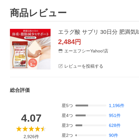
商品レビュー
エラグ酸 サプリ 30日分 肥満気
2,484
円
エーエフシーYahoo!店
レビューを投稿する
総合評価
星
5
つ
1,196
件
4.07
星
4
つ
951
件
星
3
つ
628
件
星
2
つ
90
件
2,926
件