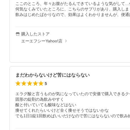
ここのところ、年々お腹がたるんできているような気がして…
何気なくみていたところに、こちらのサプリがあり、購入しまし
購入したストア
エーエフシーYahoo!店
まだわからないけど苦にはならない
5
エラグ酸と言うものが気になっていたので安価で購入できるクー
固形の錠剤の為飲みやすく

酸と付いていても酸味などはない

痩せてくれたらいいけど全く痩せそうではないかな

でも1日1錠1回飲めばいいだけなので苦にはならないので飲み