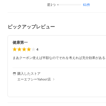
星
1
つ
61
件
ピックアップレビュー
健康第一
4
まあクーポン使えば半額なのでそれを考えれば充分効果がある
購入したストア
エーエフシーYahoo!店