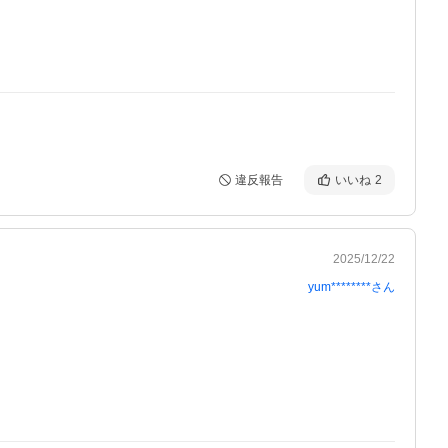
違反報告
いいね
2
2025/12/22
yum********
さん