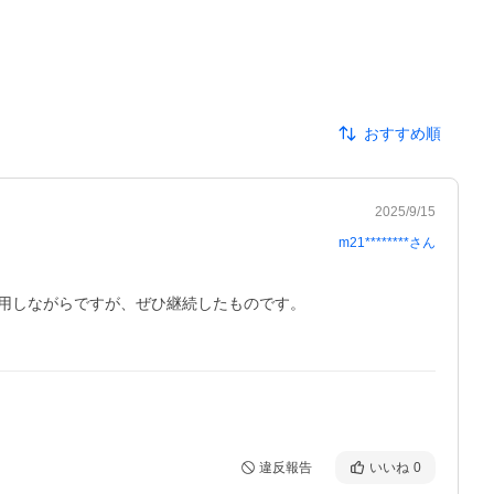
おすすめ順
2025/9/15
m21********
さん
用しながらですが、ぜひ継続したものです。

違反報告
いいね
0