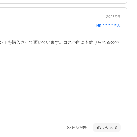
2025/9/6
ktn********
さん
ントを購入させて頂いています。コスパ的にも続けられるので
違反報告
いいね
3