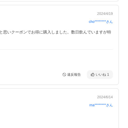
2024/4/19
cho********
さん
と思いクーポンでお得に購入しました。数日飲んでいますが特
違反報告
いいね
1
2024/6/14
rna********
さん