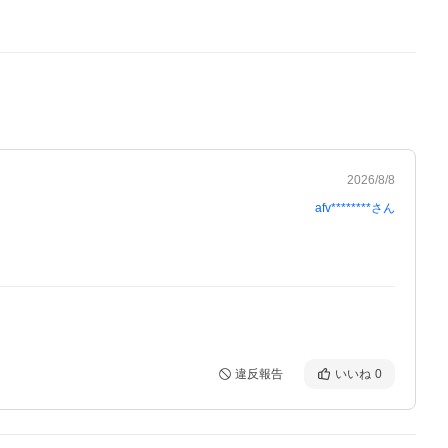
2026/8/8
afv********
さん
違反報告
いいね
0