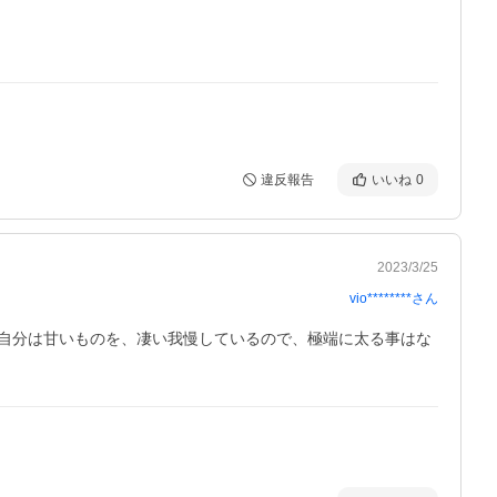
違反報告
いいね
0
2023/3/25
vio********
さん
自分は甘いものを、凄い我慢しているので、極端に太る事はな