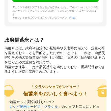
アカウント連携が完了すると友だち追加されます。 Yahoo!ショッピングの公
式アカウントをブロックしている場合、ブロックを解除して友だち追加しま
す。
アカウント連携についてはこちらをご覧ください （
詳細
）
政府備蓄米とは？
備蓄米とは、政府や自治体が緊急時や災害時に備えて一定量の米
を蓄えておくことを目的としたお米のことです。これは、自然災
害やその他の緊急事態が発生した際に、食料の供給が途絶えるの
を防ぐための重要な対策です。
備蓄米は通常、一定の品質基準を満たしており、長期間保存でき
るように適切に管理されています。
クラシルシェフがレビュー
備蓄米をおいしく食べよう！
備蓄米って実際美味しいの？
レシピ動画サービス「クラシル」
のシェフお二人にレビュ