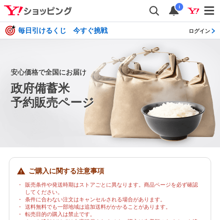
i
毎日引けるくじ 今すぐ挑戦
ログイン
安心価格で全国にお届け
政府備蓄米
予約販売ページ
ご購入に関する注意事項
・
販売条件や発送時期はストアごとに異なります。商品ページを必ず確認
してください。
・
条件に合わない注文はキャンセルされる場合があります。
・
送料無料でも一部地域は追加送料がかかることがあります。
・
転売目的の購入は禁止です。