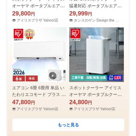
オーヤマ ポータブルエアコ
猛暑対応 ポータブルエアコ
ン ポータブルクーラー 工事
29,800
ン ポータブルクーラー スポ
29,999
円
円
不要 冷風 除湿 窓パネル付
ットエアコン 窓用エアコン
アイリスプラザ Yahoo!店
タンスのゲン Design the Future
エアウィル IPP-2226U IPP-
掃き出し窓 移動式エアコン
2226S *安心延長保証対象
エアコン 業務用
エアコン 6畳 6畳用 単品 い
スポットクーラー アイリス
たわりエコモード プラス 電
オーヤマ ポータブルクーラ
気代 快速パワー機能 時短 時
47,800
ー 工事不要 軽量 冷風 除湿
24,800
円
円
短で冷暖房 Sシリーズ アイ
梅雨対策 キャスター付き コ
アイリスプラザ Yahoo!店
アイリスプラザ Yahoo!店
リスオーヤマ IPF-2202S-W
ンパクトクーラー ICP-0302
* 安心延長保証対象
Y-W * 安心延長保証対象
もっと見る