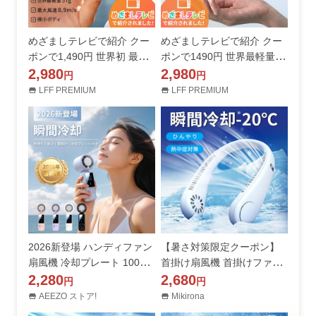
めざましテレビで紹介 クー
めざましテレビで紹介 クー
ポンで1,490円 世界初 最小
ポンで1490円 世界最軽量57
型 ハンディファン 2026新作
2,980
g ハンディファン 2026新作
2,980
円
円
ポケファン ポケットファン
ポケファン ポケットファン
LFF PREMIUM
LFF PREMIUM
最軽量57g 携帯扇風機 ミニ
携帯扇風機 ミニ扇風機 小型
扇風機 小型扇風機 強風
扇風機 コンパクト 強風
2026新登場 ハンディファン
【暑さ対策限定クーポン】
扇風機 冷却プレート 100段
首掛け扇風機 首掛けファン
階風量 首掛け扇風機 5000m
2,280
ネックファン 携帯扇風機 ハ
2,680
円
円
Ah USB充電式 残量表示 折
ンディファン 熱中症対策グ
AEEZO ストア!
Mikirona
り畳み式 携帯扇風機 卓上 小
ッズ ミニ扇風機 夏 マスク蒸