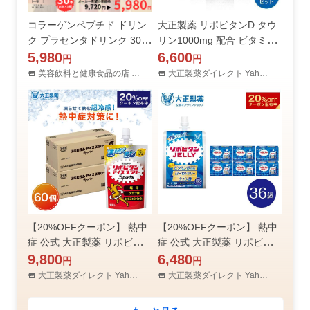
コラーゲンペプチド ドリン
大正製薬 リポビタンD タウ
ク プラセンタドリンク 30本
リン1000mg 配合 ビタミン
美容ドリンク コラーゲン ヒ
5,980
B群 無水カフェイン 100ml 5
6,600
円
円
アルロン酸 プラセンタコラ
0本 指定医薬部外品 栄養ド
美容飲料と健康食品の店 まりあ堂
大正製薬ダイレクト Yahoo!店
ーゲン10000プラス50ml 肌
リンク リポビタン
対策 ギフト
【20%OFFクーポン】 熱中
【20%OFFクーポン】 熱中
症 公式 大正製薬 リポビタン
症 公式 大正製薬 リポビタン
アイススラリー Sports 60袋
9,800
ゼリー 180g×36袋 熱中症対
6,480
円
円
ハニーレモン風味 熱中症対
策 1袋180kcal エネルギー摂
大正製薬ダイレクト Yahoo!店
大正製薬ダイレクト Yahoo!店
策 冷凍 飲み物 スポーツ ド
取 ローヤルゼリー クエン酸
リンク
アルギニン 脂質ゼロ