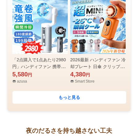
型 手持ち 静音 軽量
れ対策 空気浄化 爆買
「2点購入で1点あたり2980
2026最新 ハンディファン 冷
円」ハンディファン 携帯扇
却プレート 日傘 クリップ U
風機 ハンディクーラー 冷却
5,580
SB充電 コンパクト 超小型
4,380
円
円
プレート 7000mAh 199段階
軽量 高速爆風 扇風機 卓上
azusa
Smart Store
強風 冷却モード 扇風機 手持
手持ち 扇風機 ミニ扇風機 熱
ち扇風機 usb充電式
中症対策 爆買
もっと見る
夜のだるさを持ち越さない工夫