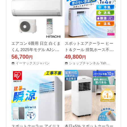
エアコン 6畳用 日立 白くま
スポットエアクーラー ヒー
くん 2025年モデル AJシリ
ト＆クール 排気ホース不要
ーズ スターホワイト コンパ
56,700
スリーアップ DL-T2604 ダ
49,800
円
円
クト 除湿 HITACHI 単相100
クトレス 冷房 除湿 送風 暖
イーマックスジャパン
ショップチャンネル Yahoo!店
V RAS-AJ2225S-W
房機能付 スポットクーラー
工事は不要 1年中
スポットクーラー アイリス
本日+5% スポットクーラー