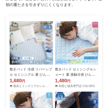
朝の重たさを引きずりにくくなります。
PR
PR
敷きパッド 冷感 リバーシブ
敷きパッド セミシングルシ
ル セミシングル 夏 ひんやり
ョート 夏 接触冷感 ひんやり
洗える あぜ織 オールシーズ
1,680
素材とさらっと素材 リバー
1,480
円
円
ン クール ベッドパッド
シブル 80×180cm 抗菌防臭
寝具とインテリアのシルフィーズ
布団と寝具専門店 COLORS
防ダニ ベッドパッド 春 秋