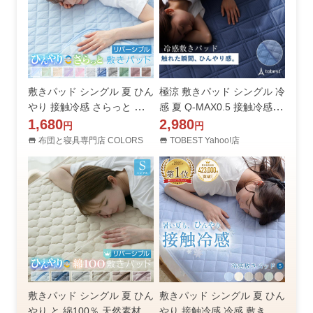
敷きパッド シングル 夏 ひん
極涼 敷きパッド シングル 冷
やり 接触冷感 さらっと リバ
感 夏 Q-MAX0.5 接触冷感 ひ
ーシブル 100×200cm 冷感
1,680
んやり 冷たい 夏用 クール敷
2,980
円
円
敷きパット 抗菌防臭 防ダニ
きパッド 涼しい 暑さ対策 ク
布団と寝具専門店 COLORS
TOBEST Yahoo!店
ベットパッド ベッドパット
ールマット 洗える 寝具 冷感
春 秋
寝具 爆買
敷きパッド シングル 夏 ひん
敷きパッド シングル 夏 ひん
やり と 綿100％ 天然素材 リ
やり 接触冷感 冷感 敷きパッ