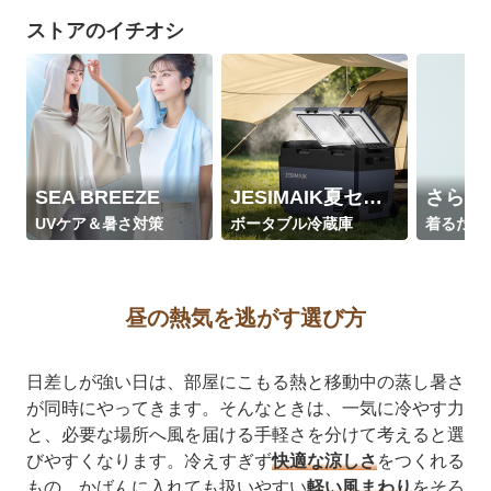
ストアのイチオシ
SEA BREEZE
JESIMAIK夏セール
さらり
UVケア＆暑さ対策
ボータブル冷蔵庫
着るだけ
昼の熱気を逃がす選び方
日差しが強い日は、部屋にこもる熱と移動中の蒸し暑さ
が同時にやってきます。そんなときは、一気に冷やす力
と、必要な場所へ風を届ける手軽さを分けて考えると選
びやすくなります。冷えすぎず
快適な涼しさ
をつくれる
もの、かばんに入れても扱いやすい
軽い風まわり
をそろ