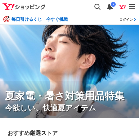
i
毎日引けるくじ 今すぐ挑戦
ログイン
夏家電・暑さ対策用品特集
今欲しい、快適夏アイテム
おすすめ厳選ストア