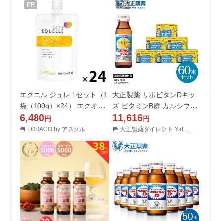
PR
PR
エクエル ジュレ 1セット（1
大正製薬 リポビタンDキッ
袋（100g）×24） エクオー
ズ ビタミンB群 カルシウム
ル・カルシウム・ビタミン
6,480
タウリン 50mL 60本 指定医
11,616
円
円
D・コラーゲン 大塚製薬
薬部外品
LOHACO by アスクル
大正製薬ダイレクト Yahoo!店