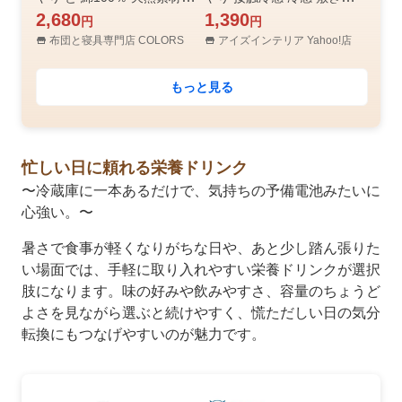
バーシブル 100×200cm 冷
2,680
ト ベッドパッド ベッドパッ
1,390
円
円
感 冷感敷きパッド 抗菌防臭
ト 冷感敷きパッド 冷感シー
布団と寝具専門店 COLORS
アイズインテリア Yahoo!店
防ダニ ベットパッド 夏用 敷
ツ 冷感寝具 洗える 涼感 レ
きパット
ノ 冷感パッド
もっと見る
忙しい日に頼れる栄養ドリンク
〜冷蔵庫に一本あるだけで、気持ちの予備電池みたいに
心強い。〜
暑さで食事が軽くなりがちな日や、あと少し踏ん張りた
い場面では、手軽に取り入れやすい栄養ドリンクが選択
肢になります。味の好みや飲みやすさ、容量のちょうど
よさを見ながら選ぶと続けやすく、慌ただしい日の気分
転換にもつなげやすいのが魅力です。