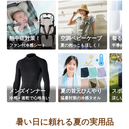
熱中症対策！
空調ベビーケープ
着る氷
ファン付冷感シート
夏の抱っこも涼しく！
半導体冷
メンズインナー
夏の首元ひんやり
スポッ
冷感＋速乾で心地良い
猛暑対策の冷感タオル
涼しい夏
暑い日に頼れる夏の実用品