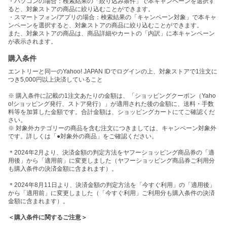
・パソコンの場合：検索結果の「絞り込み条件」で本キャンペーンを選択す
ると、対象ストアの商品に絞り込むことができます。
・スマートフォン/アプリの場合：検索結果の「キャンペーン対象」で本キャ
ンペーンを選択すると、対象ストアの商品に絞り込むことができます。
また、対象ストアの商品は、商品詳細やカートの「内訳」に本キャンペーン
が表示されます。
購入条件
エントリーと同一のYahoo! JAPAN IDでログインの上、対象ストアで1注文に
つき5,000円以上決済していること
※ 購入条件に記載の1注文あたりの金額は、「ショッピングクーポン（Yaho
o!ショッピング発行、ストア発行）」が適用された後の金額に、送料・手数
料等を加算した金額です。合計金額は、ショッピングカートにてご確認くだ
さい。
※ 対象外カテゴリーの商品を含む注文につきましては、キャンペーン対象外
です。詳しくは「●対象外の商品」をご確認ください。
＊2024年2月より、決済金額の判定方法をヤフーショッピング商品券の「適
用後」から「適用前」に変更しました（ヤフーショッピング商品券ご利用分
も購入条件の決済金額に含まれます）。
＊2024年8月11日より、決済金額の判定方法を「今すぐ利用」の「適用後」
から「適用前」に変更しました（「今すぐ利用」ご利用分も購入条件の決済
金額に含まれます）。
＜購入条件に関するご注意＞