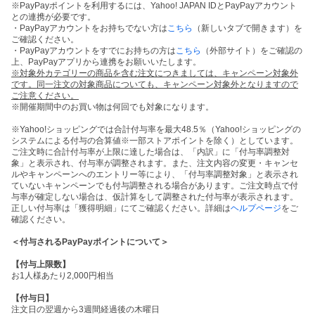
※PayPayポイントを利用するには、Yahoo! JAPAN IDとPayPayアカウント
との連携が必要です。
・PayPayアカウントをお持ちでない方は
こちら
（新しいタブで開きます）を
ご確認ください。
・PayPayアカウントをすでにお持ちの方は
こちら
（外部サイト）をご確認の
上、PayPayアプリから連携をお願いいたします。
※対象外カテゴリーの商品を含む注文につきましては、キャンペーン対象外
です。同一注文の対象商品についても、キャンペーン対象外となりますので
ご注意ください。
※開催期間中のお買い物は何回でも対象になります。
※Yahoo!ショッピングでは合計付与率を最大48.5％（Yahoo!ショッピングの
システムによる付与の合算値※一部ストアポイントを除く）としています。
ご注文時に合計付与率が上限に達した場合は、「内訳」に「付与率調整対
象」と表示され、付与率が調整されます。また、注文内容の変更・キャンセ
ルやキャンペーンへのエントリー等により、「付与率調整対象」と表示され
ていないキャンペーンでも付与調整される場合があります。ご注文時点で付
与率が確定しない場合は、仮計算をして調整された付与率が表示されます。
正しい付与率は「獲得明細」にてご確認ください。詳細は
ヘルプページ
をご
確認ください。
＜付与されるPayPayポイントについて＞
【付与上限数】
お1人様あたり2,000円相当
【付与日】
注文日の翌週から3週間経過後の木曜日