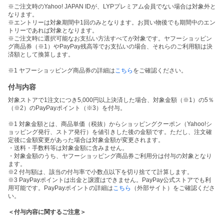
※ご注文時のYahoo! JAPAN IDが、LYPプレミアム会員でない場合は対象外と
なります。
※エントリーは対象期間中1回のみとなります。お買い物後でも期間中のエン
トリーであれば対象となります。
※ご注文時に選択可能なお支払い方法すべてが対象です。ヤフーショッピン
グ商品券（※1）やPayPay残高等でお支払いの場合、それらのご利用額は決
済額として換算します。
※1 ヤフーショッピング商品券の詳細は
こちら
をご確認ください。
付与内容
対象ストアで1注文につき5,000円以上決済した場合、対象金額（※1）の5％
（※2）のPayPayポイント（※3）を付与。
※1 対象金額とは、商品単価（税抜）からショッピングクーポン（Yahoo!シ
ョッピング発行、ストア発行）を値引きした後の金額です。ただし、注文確
定後に金額変更があった場合は対象金額が変更されます。
・送料・手数料等は対象金額に含みません。
・対象金額のうち、ヤフーショッピング商品券ご利用分は付与の対象となり
ます。
※2 付与額は、該当の付与率で小数点以下を切り捨てて計算します。
※3 PayPayポイントは出金と譲渡はできません。PayPay公式ストアでも利
用可能です。PayPayポイントの詳細は
こちら
（外部サイト）をご確認くださ
い。
＜付与内容に関するご注意＞