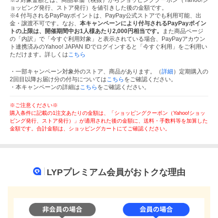
ョッピング発行、ストア発行）を値引きした後の金額です。
※4 付与されるPayPayポイントは、PayPay公式ストアでも利用可能、出
金・譲渡不可です。なお、
本キャンペーンにより付与されるPayPayポイン
トの上限は、開催期間中お1人様あたり2,000円相当です。
また商品ページ
の「内訳」で「今すぐ利用対象」と表示されている場合、PayPayアカウン
ト連携済みのYahoo! JAPAN IDでログインすると「今すぐ利用」をご利用い
ただけます。詳しくは
こちら
・一部キャンペーン対象外のストア、商品があります。（
詳細
）定期購入の
2回目以降お届け分の付与については
こちら
をご確認ください。
・本キャンペーンの詳細は
こちら
をご確認ください。
※ご注意ください※
購入条件に記載の1注文あたりの金額は、「ショッピングクーポン（Yahoo!ショッ
ピング発行、ストア発行）」が適用された後の金額に、送料・手数料等を加算した
金額です。合計金額は、ショッピングカートにてご確認ください。
LYPプレミアム会員がおトクな理由