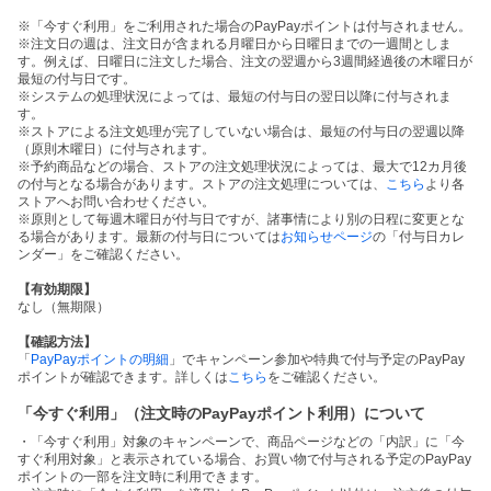
※「今すぐ利用」をご利用された場合のPayPayポイントは付与されません。
※注文日の週は、注文日が含まれる月曜日から日曜日までの一週間としま
す。例えば、日曜日に注文した場合、注文の翌週から3週間経過後の木曜日が
最短の付与日です。
※システムの処理状況によっては、最短の付与日の翌日以降に付与されま
す。
※ストアによる注文処理が完了していない場合は、最短の付与日の翌週以降
（原則木曜日）に付与されます。
※予約商品などの場合、ストアの注文処理状況によっては、最大で12カ月後
の付与となる場合があります。ストアの注文処理については、
こちら
より各
ストアへお問い合わせください。
※原則として毎週木曜日が付与日ですが、諸事情により別の日程に変更とな
る場合があります。最新の付与日については
お知らせページ
の「付与日カレ
ンダー」をご確認ください。
【有効期限】
なし（無期限）
【確認方法】
「
PayPayポイントの明細
」でキャンペーン参加や特典で付与予定のPayPay
ポイントが確認できます。詳しくは
こちら
をご確認ください。
「今すぐ利用」（注文時のPayPayポイント利用）について
・「今すぐ利用」対象のキャンペーンで、商品ページなどの「内訳」に「今
すぐ利用対象」と表示されている場合、お買い物で付与される予定のPayPay
ポイントの一部を注文時に利用できます。