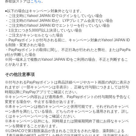
券取扱ストアは
こちら
。
●以下の場合はキャンペーン対象外となります。
・ご注文時にYahoo! JAPAN IDでログインをしていない場合
・ご注文時のYahoo! JAPAN IDが、LYPプレミアム会員でない場合
・ご注文時のYahoo! JAPAN IDでエントリーを行っていない場合
・1注文につき5,000円以上決済していない場合
・ご注文がキャンセルとなった場合
・PayPayポイントが付与される前に、キャンペーン対象のYahoo! JAPAN ID
を削除・変更された場合
・PayPayポイントの取得に関し、不正行為が行われたと弊社、またはPayPa
y社が判断した場合
※同一端末上で複数のYahoo! JAPAN IDをご利用の場合、不正と判断するこ
とがあります。
その他注意事項
※付与されるPayPayポイントは商品詳細ページやカート画面の内訳に表示さ
れますが（一部キャンペーンは非表示）、正確な付与額につきましては付与
時期以降にPayPayアプリでご確認ください。
※キャンペーン内容および適用条件、PayPayポイントの付与期間を予告なく
変更する場合や、中止する場合があります。
※本キャンペーンは他のキャンペーンと併用可能です。それぞれのキャンペ
ーン条件を満たしている場合、どちらのキャンペーンも適用されます。詳し
くはキャンペーンページをご確認ください。
※本キャンペーン以外にも、同時期または開催期間終了後にお得なキャンペ
ーンを開催することがあります。
※LOHACOで第1類医薬品が含まれるご注文をされた場合、薬剤師による
【適正使用の確認】が完了した時点で注文確定となります。注文確定されな