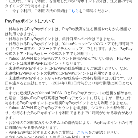
・注文時に「今すぐ利用」を適用したPayPayポイント以外は、注文後の付与
タイミングで付与されます。
・「今すぐ利用」ご利用方法の詳細は
こちら
をご確認ください。
PayPayポイントについて
・付与されるPayPayポイントは、PayPay残高を送る機能やわりかん機能で
は利用できません。
・付与されるPayPayポイントは、銀行口座への出金はできません。
・付与されるPayPayポイントは、Yahoo!ショッピングのストアで利用可能で
す（ヤフー運営の「スマートアイテムショップ」でも利用可。また、PayPay
公式ストア・PayPayカード公式ストアでも利用可）。
・Yahoo! JAPAN IDとPayPayアカウント連携が済んでいない場合、PayPay
ポイントは未連携PayPayポイントとなります。
・未連携PayPayポイントはPayPayの残高明細よりご確認ください。なお、
未連携PayPayポイントの状態ではPayPayポイントは利用できません。
・未連携PayPayポイントからPayPay残高等への移行期限※は30日です。30
日を過ぎると失効します。（2024年7月1日付与分より移行期限は30日となり
ます）
・すでに連携済みのYahoo! JAPAN IDとPayPayアカウントの連携を解除され
た場合、既存のPayPay残高等はPayPayアカウントに残りますが、新たに付
与されるPayPayポイントは未連携PayPayポイントとなり利用できません。
・Yahoo! JAPAN IDとPayPayアカウントを連携後、システム上の都合等によ
り、付与されたPayPayポイントを利用できるまでに時間がかかる場合があり
ます。
・お客様のご利用状況やシステム上の都合等により、PayPayポイントの付与
に時間がかかる場合があります。
・PayPay連携に関するよくあるご質問は、
こちら
をご確認ください。
※当社があらかじめ指定した処理日から起算します。