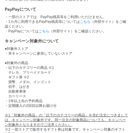
PayPayについて
・一部のストアでは、PayPay残高等をご利用いただけません。
・1カ月に利用できるPayPay残高等については
こちら
（外部サイト）をご確
認ください。
・PayPayについては
こちら
（外部サイト）をご確認ください。
キャンペーン対象外について
●対象外ストア
・本キャンペーンに参加していないストア
●対象外の商品
・以下のカテゴリーの商品 ※1
テレカ、プリペイドカード
ギフト券 ※2
貨幣、メダル、インゴット
切手、はがき
自動車車体
カーリース
・1年以上先の予約商品
・定期購入の2回目以降お届け分
※1「対象外の商品」の「以下のカテゴリーの商品」を含む注文につきまして
は、キャンペーン対象外です。同一注文の対象商品についても、キャンペー
ン対象外となりますのでご注意ください。
※2 一部ストアで販売するギフト券は対象です。キャンペーン対象のギフト