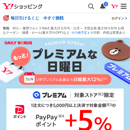
i
毎日引けるくじ 今すぐ挑戦
ログイン
告知
9/11～ 爆買ウルトラSALE 最大21％付与・11月～ 大型企画 最大25％付与 お得
なクーポン・抽選・セール(最大70％OFF)など
その他予定
※日程・内容は変更あり