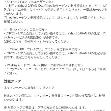
＜ワイモバイルスマホユーザーの方＞
- ご利用のYahoo! JAPAN IDにY!mobileサービスの初期登録をすることで、LY
Pプレミアム会員（ワイモバイル特約の適用）となります。一部対象外のプラ
ンがあります。
Y!mobileサービスの初期登録について、詳しくは
こちら
（外部サイト）をご
確認ください。
＜「Enjoyパック」ご加入の方＞
- LYPプレミアム会員としてお買い物するには、Yahoo! JAPAN IDの設定（Y!
mobileサービスの初期登録）が必要です。
登録は
こちら
（外部サイト）から行ってください。
＜「Yahoo! BB『プレミアム』プラン」をご利用中の方＞
- LYPプレミアム会員としてお買い物するには、Yahoo! JAPAN IDの設定が必
要です。設定は
こちら
から行ってください。
＜PayPayカード ゴールド利用者への特約が適用される方＞
- 「PayPayカード ゴールド特約」の適用について、詳しくは
こちら
をご確認
ください。
対象ストア
本キャンペーンに参加しているストア
対象ストアの商品は、キャンペーン開催日にページ内部の検索窓からご確認
いただけます。
※ 対象ストアの商品は、以下の方法でもご確認いただけます。