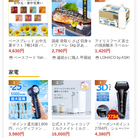
ベースブレッド お中元
国産 骨取り さば 切身 o
アイリスフーズ 富士山
夏ギフト 7種14袋 パン
r フィーレ 1kg 訳あり
の強炭酸水 ラベルレス
[チョコ、ミルク、スト
無塩 or 有塩 骨なし サ
500ml 1箱（24本入）
4,630円
2,790円
1,420円
ロベリー、さつまい
バ 鯖 弁当 朝食 ポイン
ベースフード Yahoo!ショッピング店
越前かに職人 甲羅組
LOHACO by ASKUL
も、栗あん、こしあ
ト利用 爆買
ん、メープル] 完全栄養
食 低糖質 ベースフード
家電
1
2
3
「ポイント還元後1,806
公式ストア レイコップ
「クーポン+ポイントで
円」ハンディファン 携
ミルクメイト ミルク作
2784円」シェーバー 電
帯扇風機 冷却プレート
り ポット 調乳ポット
気シェーバー 髭剃り 電
3,980円
16,000円
4,380円
120段階 5000mAh 600
電気ポット 調整 保温
気カミソリ 電動シェー