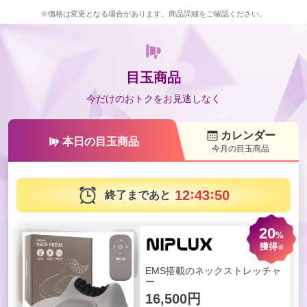
※価格は変更となる場合があります。商品詳細をご確認ください。
目玉商品
今だけのおトクをお見逃しなく
カレンダー
本日の
目玉商品
今月の目玉商品
1
2
4
3
4
8
終了まであと
20
%
獲得
※
EMS搭載のネックストレッチャ
ー
16,500円