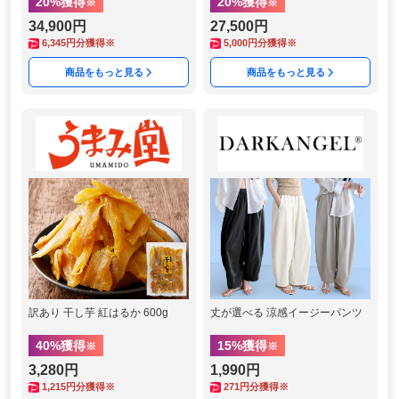
20
%獲得
20
%獲得
※
※
34,900円
27,500円
6,345
円分獲得※
5,000
円分獲得※
商品をもっと見る
商品をもっと見る
訳あり 干し芋 紅はるか 600g
丈が選べる 涼感イージーパンツ
40
%獲得
15
%獲得
※
※
3,280円
1,990円
1,215
円分獲得※
271
円分獲得※