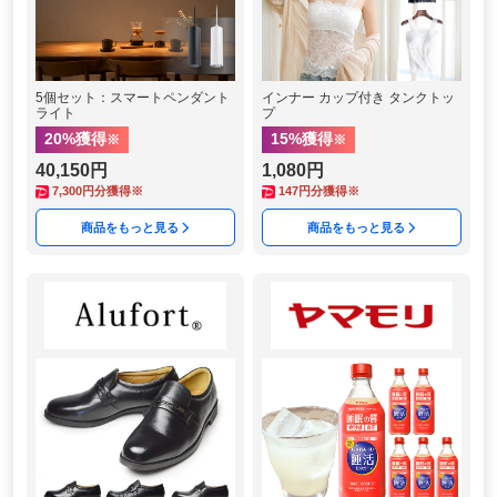
5個セット：スマートペンダント
インナー カップ付き タンクトッ
ライト
プ
20
%獲得
15
%獲得
※
※
40,150円
1,080円
7,300
円分獲得※
147
円分獲得※
商品をもっと見る
商品をもっと見る