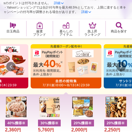
sのポイントは付与されません。
詳細
・Yahoo!ショッピングでは合計付与率を最大48.5%としており、上限に達すると本キ
ャンペーンの付与率が調整される場合があります。
詳細
目玉商品
暮らしの
急上昇
商品を探す
厳選
アイテム
ランキング
ブランド
10%獲得
※
10%獲得
※
10%獲得
※
10%獲得
※
6,633
11,055
4,732
11,940
円
円
円
円