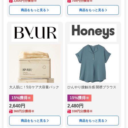
3,600
円分獲得※
759
円分獲得※
商品をもっと見る
商品をもっと見る
大人肌に！5分ケア大容量パック
ひんやり接触冷感 開襟ブラウス
15
%獲得
15
%獲得
※
※
2,640円
2,480円
360
円分獲得※
338
円分獲得※
商品をもっと見る
商品をもっと見る