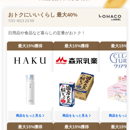
おトクにいいくらし 最大40%
7/31~8/13 23:59
日用品や食品など暮らしの定番がおトク！
最大
15
%獲得
最大
15
%獲得
最大
15
%
商品をもっと見る
商品をもっと見る
商品をもっと
最大
15
%獲得
最大
15
%獲得
最大
15
%