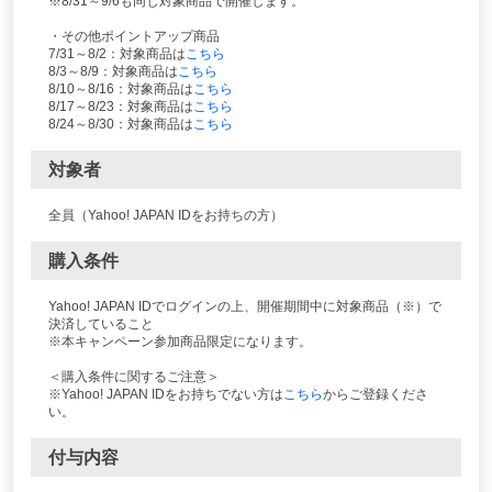
※8/31～9/6も同じ対象商品で開催します。
・その他ポイントアップ商品
7/31～8/2：対象商品は
こちら
8/3～8/9：対象商品は
こちら
8/10～8/16：対象商品は
こちら
8/17～8/23：対象商品は
こちら
8/24～8/30：対象商品は
こちら
対象者
全員（Yahoo! JAPAN IDをお持ちの方）
購入条件
Yahoo! JAPAN IDでログインの上、開催期間中に対象商品（※）で
決済していること
※本キャンペーン参加商品限定になります。
＜購入条件に関するご注意＞
※Yahoo! JAPAN IDをお持ちでない方は
こちら
からご登録くださ
い。
付与内容