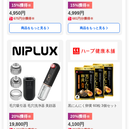
15
%獲得
15
%獲得
※
※
4,950円
4,999円
675
円分獲得※
681
円分獲得※
商品をもっと見る
商品をもっと見る
毛穴吸引器 毛穴洗浄器 美顔器
黒にんにく卵黄 60粒 3個セット
20
%獲得
20
%獲得
※
※
19,800円
4,100円