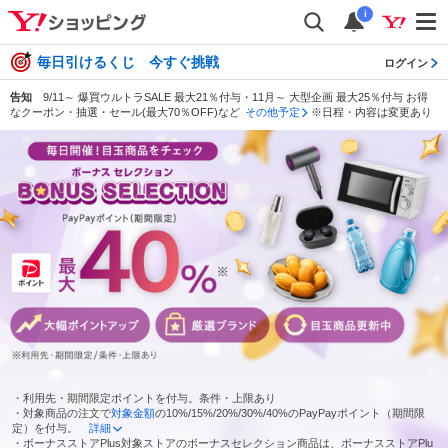
i
毎日引けるくじ 今すぐ挑戦
ログイン
告知
9/11～ 爆買ウルトラSALE 最大21％付与・11月～ 大型企画 最大25％付与 お得
なクーポン・抽選・セール(最大70％OFF)など
その他予定
※日程・内容は変更あり
・利用先・期間限定ポイントを付与。条件・上限あり
・対象商品の注文で
対象金額
の10%/15%/20%/30%/40%のPayPayポイント（期間限
定）を付与。
詳細
・ボーナスストアPlus対象ストアのボーナスセレクション商品は、ボーナスストアPlu