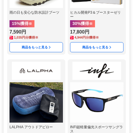
雨の日も安心な防水設計ブーツ
ヒカル開発P3＆ブースターゼリ
ー
15
%獲得
30
%獲得
※
※
7,590円
17,800円
1,035
円分獲得※
4,944
円分獲得※
商品をもっと見る
商品をもっと見る
LALPHA アウトドアピロー
INFI超軽量偏光スポーツサングラ
ス