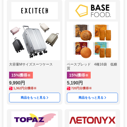
大容量Mサイズスーツケース
ベースブレッド 4種16袋 低糖
質
15
%獲得
15
%獲得
※
※
9,990円
5,190円
1,362
円分獲得※
720
円分獲得※
商品をもっと見る
商品をもっと見る