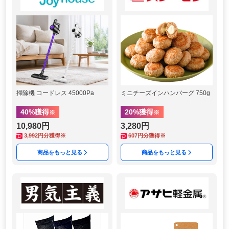
掃除機 コードレス 45000Pa
ミニチーズインハンバーグ 750g
40
%獲得
20
%獲得
※
※
10,980円
3,280円
3,992
円分獲得※
607
円分獲得※
商品をもっと見る
商品をもっと見る