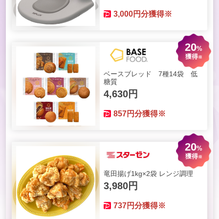
3,000
円分獲得※
20
%
獲得
※
ベースブレッド 7種14袋 低
糖質
4,630円
857
円分獲得※
20
%
獲得
※
竜田揚げ1kg×2袋 レンジ調理
3,980円
737
円分獲得※