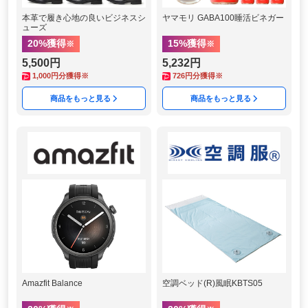
本革で履き心地の良いビジネスシ
ヤマモリ GABA100睡活ビネガー
ューズ
20
%獲得
15
%獲得
※
※
5,500円
5,232円
1,000
円分獲得※
726
円分獲得※
商品をもっと見る
商品をもっと見る
Amazfit Balance
空調ベッド(R)風眠KBTS05