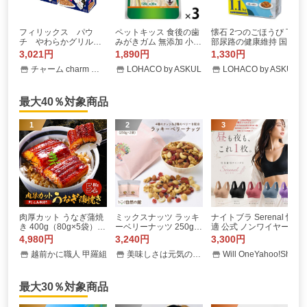
フィリックス パウ
ペットキッス 食後の歯
懐石 2つのごほうび 下
チ やわらかグリル
みがきガム 無添加 小型
部尿路の健康維持 国産
子ねこ お魚お肉バラ
犬用 国産 120g（約20
1.1kg（275g×4袋）1個
3,021円
1,890円
1,330円
エティパック １２袋
本）3袋 ドッグフード
ペットライン キャット
チャーム charm ヤフー店
LOHACO by ASKUL
LOHACO by ASKUL
入り（５０ｇ×１２袋）
犬 おやつ 歯磨き
フード 猫用
×４個
最大40％対象商品
1
2
3
肉厚カット うなぎ蒲焼
ミックスナッツ ラッキ
ナイトブラ Serenal 快
き 400g（80g×5袋）カ
ーベリーナッツ 250g×
適 公式 ノンワイヤー
ット うなぎ きざみ タ
2 ナッツ くるみ カシュ
スポーツブラ 24時間 昼
4,980円
3,240円
3,300円
レ 山椒付き 送料無料
ーナ アーモンド クラン
夜兼用ブラ 美胸 垂れ防
越前かに職人 甲羅組
美味しさは元気の源 自然の館
Will OneYahoo!Shop
爆買
ベリー 爆買
止 谷間 バスト補正 育
乳 脇高 ＼yahoo!限定 N
B企画／
最大30％対象商品