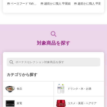
ロベリー、さつまい
切れ 他）さけ サケ 切
無塩 or 有塩 骨なし サ
ベースフード Yahoo!ショッピング店
越前かに職人 甲羅組
越前かに職人 甲羅組
も、栗あん、こしあ
り身 ポイント利用 爆買
バ 鯖 弁当 朝食 至高グ
ん、メープル] 完全栄養
ルメ ポイント利用 爆買
食 低糖質 ベースフード
対象商品を探す
カテゴリから探す
食品
ドリンク・水・
お酒
家電
コスメ・美容・
ヘアケア