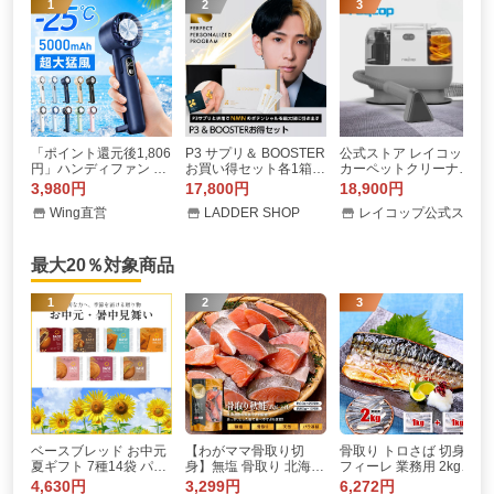
1
2
3
「ポイント還元後1,806
P3 サプリ＆ BOOSTER
公式ストア レイコップ
円」ハンディファン 携
お買い得セット各1箱 n
カーペットクリーナー
帯扇風機 冷却プレート
mn サプリメント 日本
リンサー スチームクリ
3,980円
17,800円
18,900円
120段階 5000mAh 600
製 ヒカル｜公式 正規品
ーナー カーペット洗浄
Wing直営
LADDER SHOP
レイコップ公式ストアYahoo!ショッピング店
0mAh クーラー 強風 冷
｜
温水 車 絨毯 ソファ 除
却モード 扇風機 小型扇
菌 RCC-100WH-S1 Ya
風機 ハンディ扇風機
hoo限定特価
最大20％対象商品
1
2
3
ベースブレッド お中元
【わがママ骨取り切
骨取り トロさば 切身 or
夏ギフト 7種14袋 パン
身】無塩 骨取り 北海道
フィーレ 業務用 2kg前
[チョコ、ミルク、スト
産 天然 秋鮭 （30g×20
後（1kg×2袋） 訳あり
4,630円
3,299円
6,272円