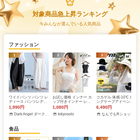
対象商品急上昇ランキング
今みんなが選んでいる人気商品
ファッション
1
2
3
ワイドパンツ パンツ レ
お試し価格 インナー カ
コカゲル 体感-10℃ ロ
ディース パンツレディ
ップ付きインナー レデ
ングケープアドベンチ
ース イージーパンツ イ
ィースインナー レース
ャー 太陽の熱を遮断す
1,990円
1,080円
6,490円
ージーコクーンパンツ
タンクトップ ブラ紐隠
る 帽子 レディース 日
Dark Angel ダークエンジェル
tokyosolo
なんでもRショップ
ボトム カーブパンツ チ
し 夏 総レース キャミ
よけ 熱中症対策 涼しい
ノパンツ ロング丈 ウエ
ソール ブラトップ シン
帽子 近赤外線 UV カッ
ストゴム 冬 爆買
プル 透け防止 mx028
ト 通気性 ケープ付き
食品
1
2
3