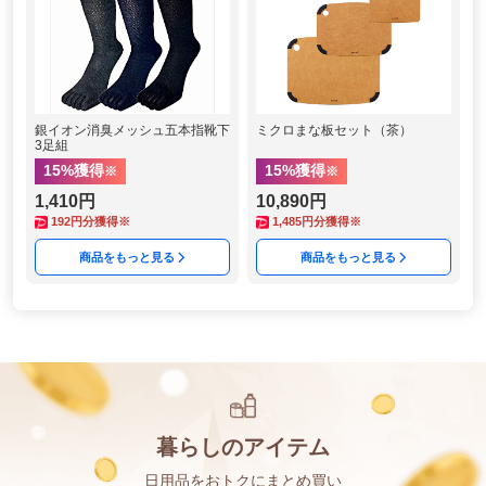
銀イオン消臭メッシュ五本指靴下
ミクロまな板セット（茶）
3足組
15
%獲得
15
%獲得
※
※
1,410円
10,890円
192
円分獲得※
1,485
円分獲得※
商品をもっと見る
商品をもっと見る
暮らしのアイテム
日用品をおトクにまとめ買い