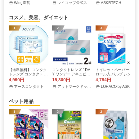
Wing直営
レイコップ公式ストアYahoo!ショッピング店
ASKRTECH
0mAh クーラー 強風 冷
ステンレス 1.5L キッチ
バー お風呂ソリ ヒゲソ
却モード 扇風機 小型扇
ン家電 赤ちゃん ROM-
リ IPX7防水 往復式 乾
風機 ハンディ扇風機
100WH-S1 Yahoo限定
湿両用 大型液晶 充電式
特価
コスメ、美容、ダイエット
1
2
3
【送料無料】 コンタク
コンタクトレンズ 1DA
トイレットペーパー 8
トレンズ コンタクト ア
Y ワンデー アキュビュ
ロール入 パルプ シング
キュビューオアシス 2w
ー オアシス 90枚×2箱
ル 82.5m 香りつき エリ
4,990円
15,300円
4,784円
eek 2箱 ポスト便( コン
送料無料 1日使い捨て
エールトイレットティ
アースコンタクト
アットマークドットネット
LOHACO by ASKUL
タクト アキュビュー )
シューコンパクト 8パ
近視 遠視
ック 大王製紙
ペット用品
1
2
3