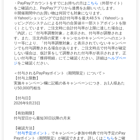
・PayPayアカウントをすでにお持ちの方は
こちら
（外部サイト）
をご確認の上、PayPayアプリから連携をお願いいたします。
※開催期間中のお買い物は何回でも対象になります。
※Yahoo!ショッピングでは合計付与率を最大48.5％（Yahoo!ショ
ッピングのシステムによる付与の合算値※一部ストアポイントを除
く）としています。ご注文時に合計付与率が上限に達した場合は、
「内訳」に「付与率調整対象」と表示され、付与率が調整されま
す。また、注文内容の変更・キャンセルやキャンペーンへのエント
リー等により、「付与率調整対象」と表示されていないキャンペー
ンでも付与調整される場合があります。ご注文時点で付与率が確定
しない場合は、仮計算をして調整された付与率が表示されます。正
しい付与率は「獲得明細」にてご確認ください。詳細は
ヘルプペー
ジ
をご確認ください。
＜付与されるPayPayポイント（期間限定）について＞
【付与上限数】
実施キャンペーン欄に記載の各キャンペーンにつき、お1人様あた
り50,000円相当
【付与日】
2026年9月23日
【有効期限】
付与翌日から最短30日以降の月末
【確認方法】
「
付与予定ポイント
」でキャンペーン参加や特典で付与予定のPay
Payポイント（期間限定）が確認できます。詳しくは
こちら
をご確