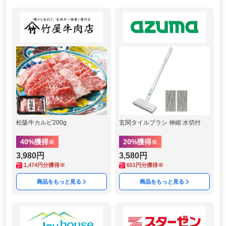
松阪牛カルビ200g
玄関タイルブラシ 伸縮 水切付
40
%獲得
20
%獲得
※
※
3,980円
3,580円
1,474
円分獲得※
651
円分獲得※
商品をもっと見る
商品をもっと見る