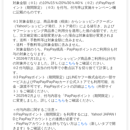
対象金額（※1）の10%/15％/20%/30％/40％（※2）のPayPayポ
イント（期間限定）（※3）を付与。付与率は実施キャンペーン欄
に記載のものです。
※1 対象金額とは、商品単価（税抜）からショッピングクーポン
（Yahoo!ショッピング発行、ストア発行）による値引き、および
ヤフーショッピング商品券ご利用分を適用した後の金額です。ただ
し、注文確定後に金額変更があった場合は対象金額が変更されま
す。送料・手数料等は対象金額に含みません。
・送料・手数料等は対象金額に含みません。
・対象金額のうち、PayPay残高・PayPayポイントのご利用分も付
与の対象となります。
＊2026年7月1日より、ヤフーショッピング商品券ご利用分は付与
の対象外となりました。詳しくは
こちら
をご確認ください。
※2 付与額は、該当の付与率で小数点以下を切り捨てて計算しま
す。
※3 PayPayポイント（期間限定）はLINEヤフー株式会社の一部サ
ービスおよびPayPay/PayPayカード公式ストアでも利用可能、出
金・譲渡不可です。PayPayポイントの詳細は
こちら
（外部サイ
ト）をご確認ください。
＊2025年2月より、付与内容を「PayPayポイント（期間限定）」
に変更しました。詳しくは
こちら
をご確認ください。
＜付与内容に関するご注意＞
※PayPayポイント（期間限定）を利用するには、Yahoo! JAPAN I
DとPayPayアカウントとの連携が必要です。
・PayPayアカウントをお持ちでない方は
こちら
（新しいタブで開
きます）をご確認ください。