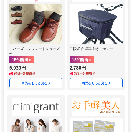
トパーズ コンフォートシューズ
二段式 自転車 前かごカバー
4e
15
%獲得
15
%獲得
※
※
6,930円
2,780円
945
円分獲得※
379
円分獲得※
商品をもっと見る
商品をもっと見る