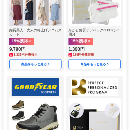
縦長美人！大人の格上げデニムス
かかと角質ケアパックペロリン2
カート
回分
15
%獲得
15
%獲得
※
※
9,790円
1,390円
1,335
円分獲得※
189
円分獲得※
商品をもっと見る
商品をもっと見る