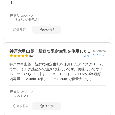
す。
購入したストア
ひょうごの特産品
違反報告
いいね
2
神戸六甲山麓、新鮮な限定生乳を使用した…
2025/10/24
onq********
さん
5.0
神戸六甲山麓、新鮮な限定生乳を使用したアイスクリーム
です。ミルク感豊かで濃厚な味わいです。美味しいですよ♪

バニラ・いちご・抹茶・チョコレート・マロンの全5種類。
内容量：120ml×10個。　一つ120mlで容量大です。
購入したストア
のみモン
違反報告
いいね
0