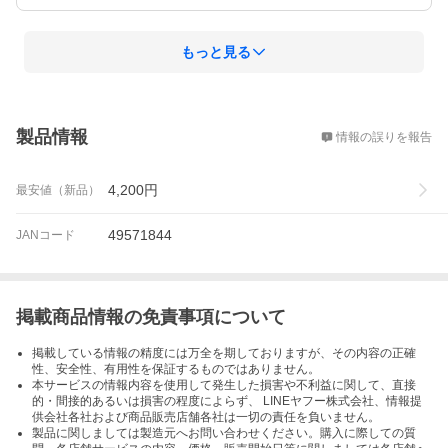
もっと見る
概要
製品情報
情報の誤りを報告
4,200
円
最安値（新品）
49571844
JANコード
掲載商品情報の免責事項について
掲載している情報の精度には万全を期しておりますが、その内容の正確
性、安全性、有用性を保証するものではありません。
本サービスの情報内容を使用して発生した損害や不利益に関して、直接
的・間接的あるいは損害の程度によらず、 LINEヤフー株式会社、情報提
供会社各社および商品販売店舗各社は一切の責任を負いません。
製品に関しましては製造元へお問い合わせください。購入に際しての質