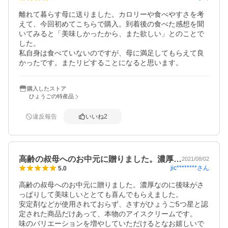
離れて暮らす母に送りました。カロリーや食べやすさを考
えて、今回初めてこちらで購入。到着後の食べた感想を聞
いてみると「美味しかったから、また欲しい」とのことで
した。

私自身は食べていないのですが、母に満足してもらえて良
かったです。またリピすることになると思います。
購入したストア
ひょうごの特産品
違反報告
いいね
2
高齢の叔母へのお中元に贈りました。濃厚…
2021/08/02
jic********
さん
5.0
高齢の叔母へのお中元に贈りました。濃厚なのに後味がさ
っぱりして美味しいととても喜んでもらえました。

安定剤などが使用されておらず、さすがひょうご5つ星と認
定された商品だけあって、本物のアイスクリームです。

味のバリエーションを増やしていただけるとなお嬉しいで