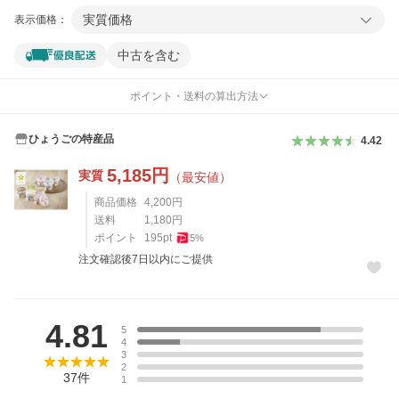
実質価格
表示価格：
中古を含む
ポイント・送料の算出方法
ひょうごの特産品
4.42
5,185
円
実質
（最安値）
商品価格
4,200
円
送料
1,180
円
ポイント
195
pt
5
%
注文確認後7日以内にご提供
レビュー
4.81
5
4
3
2
37
件
1