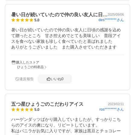
暑い日が続いていたので仲の良い友人に日…
2025/09/06
des********
さん
5.0
暑い日が続いていたので仲の良い友人に日頃の感謝を込め
て贈ったところ　甘さ控えめでとても美味しい　普段アイ
スを食べない家族も珍しく食べていたと喜ばれました

ありがとうございました　また購入させていただきます
購入したストア
ひょうごの特産品
違反報告
いいね
0
五つ星ひょうごのこだわりアイス
2023/02/11
ros********
さん
5.0
ハーゲンダッツばかり購入していましたが、すっかりこち
らのアイスの虜になり、リピートしています。

私はバニラがお気に入りですが、家族は黒豆とチョコレー