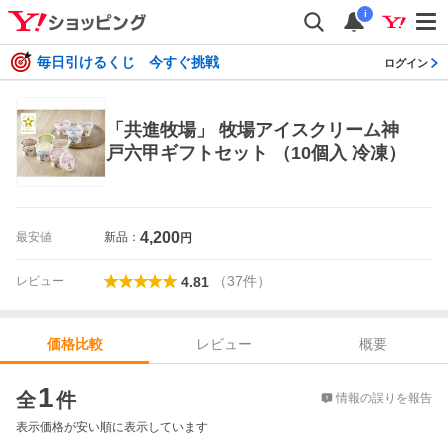
i
毎日引けるくじ 今すぐ挑戦
ログイン
「共進牧場」 牧場アイスクリーム神
戸六甲ギフトセット （10個入 冷凍）
4,200
最安値
新品：
円
（
37
件
）
レビュー
4.81
レビュー
概要
価格比較
価格比較
1
全
件
情報の誤りを報告
表示価格が安い順に表示しています