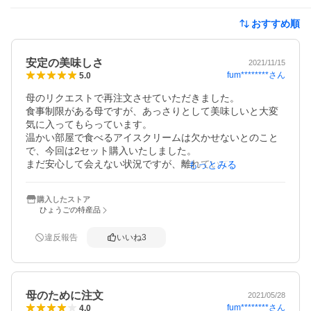
おすすめ順
安定の美味しさ
2021/11/15
fum********
さん
5.0
母のリクエストで再注文させていただきました。

食事制限がある母ですが、あっさりとして美味しいと大変
気に入ってもらっています。

温かい部屋で食べるアイスクリームは欠かせないとのこと
で、今回は2セット購入いたしました。

まだ安心して会えない状況ですが、離れていても母の喜ぶ
もっとみる
顔が浮かびます。
購入したストア
ひょうごの特産品
違反報告
いいね
3
母のために注文
2021/05/28
fum********
さん
4.0