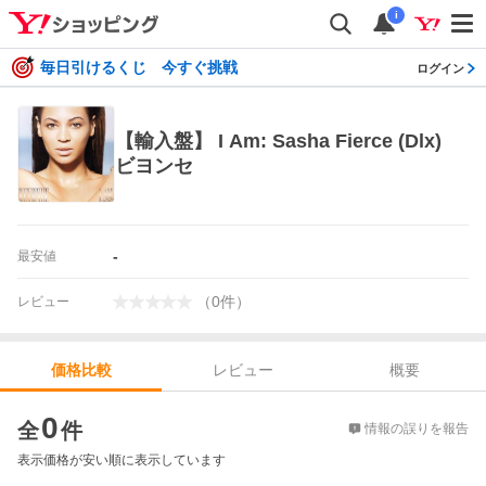
i
毎日引けるくじ 今すぐ挑戦
ログイン
【輸入盤】 I Am: Sasha Fierce (Dlx)
ビヨンセ
-
最安値
（
0
件
）
レビュー
レビュー
概要
価格比較
価格比較
0
全
件
情報の誤りを報告
表示価格が安い順に表示しています