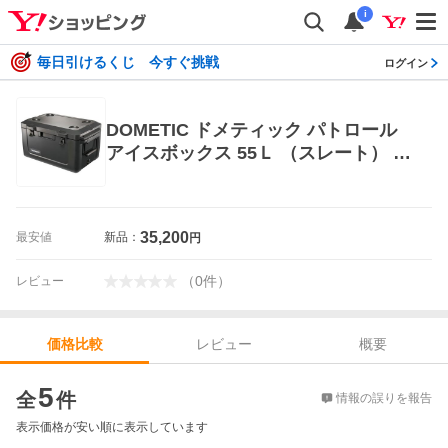
i
毎日引けるくじ 今すぐ挑戦
ログイン
DOMETIC ドメティック パトロール
アイスボックス 55Ｌ （スレート） ク
ーラーボックス
35,200
最安値
新品：
円
（
0
件
）
レビュー
レビュー
概要
価格比較
価格比較
5
全
件
情報の誤りを報告
表示価格が安い順に表示しています