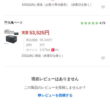
10日以内に発送（お取り寄せ販売）（休業日を除く）
丸亀ベース
4.79
53,525
円
実質
商品価格
56,100
円
送料
0
円
ポイント
2,575
pt
5
%
2日以内に発送（休業日を除く）
レビュー
現在レビューはありません
この製品のレビューを投稿しませんか？
レビューを投稿する