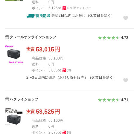
送料
0
円
ポイント
5,125
pt
10
%
要エントリー
最短2日以内にお届け（休業日を除く）
クレールオンラインショップ
4.72
53,015
円
実質
商品価格
56,100
円
送料
0
円
ポイント
3,085
pt
6
%
2〜3日以内に発送（お取り寄せ販売）（休業日を除く）
ハクライショップ
4.71
53,525
円
実質
商品価格
56,100
円
送料
0
円
ポイント
2,575
pt
5
%