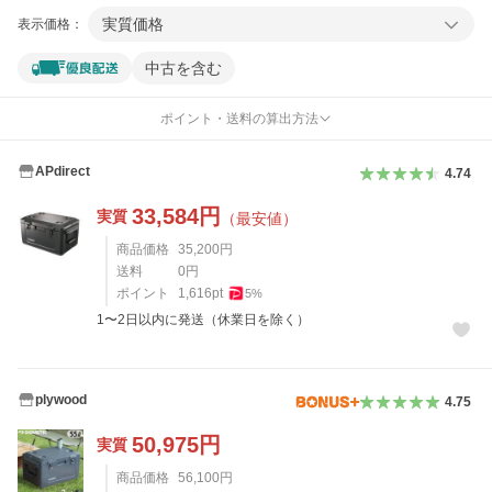
実質価格
表示価格：
中古を含む
ポイント・送料の算出方法
APdirect
4.74
33,584
円
実質
（最安値）
商品価格
35,200
円
送料
0
円
ポイント
1,616
pt
5
%
1〜2日以内に発送（休業日を除く）
plywood
4.75
50,975
円
実質
商品価格
56,100
円