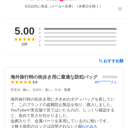
6日以内に発送（メーカー在庫）（休業日を除く）
レビュー
5.00
5
4
3
2
3
件
1
おすすめ順
海外旅行時の街歩き用に最適な防犯バッグ
2025/09/06
ats********
さん
5.0
重量感
：
軽い
収納性
：
良い
生地
：
普通
海外旅行時の街歩き用に大きめのボディバッグを探してい
て、このブランドの盗難防止製品を知り、購入しました。

YouTubeや実店舗で見てはいたものの、じっくり確認する
と、改めて良さが分かりました。

金網入りで、金属パーツを多用しているのに軽いです。

３種４箇所のロックは説明されないと開け方が分からない
もっとみる