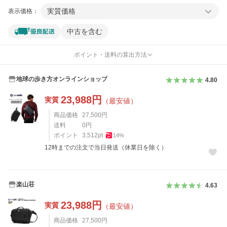
実質価格
表示価格：
中古を含む
ポイント・送料の算出方法
地球の歩き方オンラインショップ
4.80
23,988
円
実質
（最安値）
商品価格
27,500
円
送料
0
円
ポイント
3,512
pt
14
%
12時までの注文で当日発送（休業日を除く）
楽山荘
4.63
23,988
円
実質
（最安値）
商品価格
27,500
円