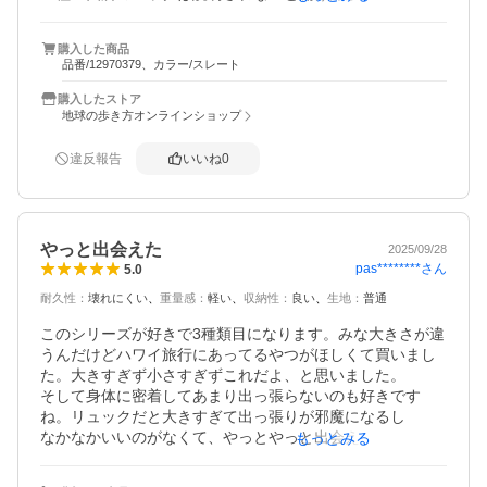
のに、仕組みが分かれば開閉ともさほど面倒ではありませ
ん。

購入した商品
前面収納のロックは簡易的なものと思っていましたが、装
品番/12970379、カラー/スレート
着（自分）側からは開け易いのに、外（泥棒）側からは開
け難いようです。

購入したストア
前面収納内にはメッシュポケット２つとキーチェーンがあ
地球の歩き方オンラインショップ
ります。

メイン収納内にはファスナー付き大型メッシュポケット、R
違反報告
いいね
0
FIDセーフのポケット、ペンポケット２つ、薄型ポケット2
つがあります。奥行は内寸で８cm程ですが、下部のベルト
を締めると薄マチになりました。このベルトにもゴム入り
のリングがついており、余ったベルトを纏めておけます。
やっと出会えた
2025/09/28
薄マチの時は体の側面に沿わせるような使い方もできそう
pas********
さん
5.0
です。

耐久性
：
壊れにくい
重量感
：
軽い
収納性
：
良い
生地
：
普通
背面収納は前後クッション入りで、Surface Pro 7が余裕で
入りました。

このシリーズが好きで3種類目になります。みな大きさが違
状況によりダイヤルロックを追加すれば完璧な防犯対策に
うんだけどハワイ旅行にあってるやつがほしくて買いまし
なりそうです。
た。大きすぎず小さすぎずこれだよ、と思いました。

そして身体に密着してあまり出っ張らないのも好きです
ね。リュックだと大きすぎて出っ張りが邪魔になるし

なかなかいいのがなくて、やっとやっと出会えた感じです

もっとみる
もう少し安いともっといいな！