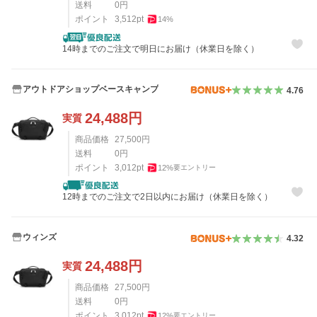
送料
0
円
ポイント
3,512
pt
14
%
14時までのご注文で明日にお届け（休業日を除く）
アウトドアショップベースキャンプ
4.76
24,488
円
実質
商品価格
27,500
円
送料
0
円
ポイント
3,012
pt
12
%
要エントリー
12時までのご注文で2日以内にお届け（休業日を除く）
ウィンズ
4.32
24,488
円
実質
商品価格
27,500
円
送料
0
円
ポイント
3,012
pt
12
%
要エントリー