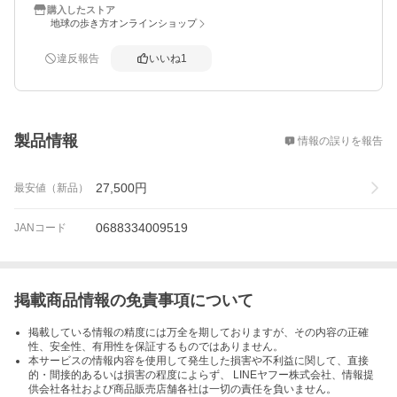
購入したストア
地球の歩き方オンラインショップ
違反報告
いいね
1
概要
製品情報
情報の誤りを報告
27,500
円
最安値（新品）
0688334009519
JANコード
掲載商品情報の免責事項について
掲載している情報の精度には万全を期しておりますが、その内容の正確
性、安全性、有用性を保証するものではありません。
本サービスの情報内容を使用して発生した損害や不利益に関して、直接
的・間接的あるいは損害の程度によらず、 LINEヤフー株式会社、情報提
供会社各社および商品販売店舗各社は一切の責任を負いません。