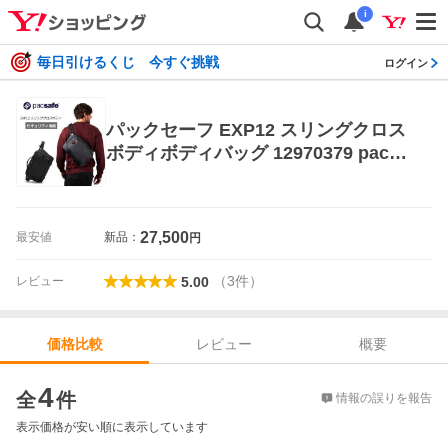
i
毎日引けるくじ 今すぐ挑戦
ログイン
パックセーフ EXP12 スリングクロス
ボディボディバッグ 12970379 pacsa
fe 正規販売
27,500
最安値
新品：
円
（
3
件
）
レビュー
5.00
レビュー
概要
価格比較
価格比較
4
全
件
情報の誤りを報告
表示価格が安い順に表示しています