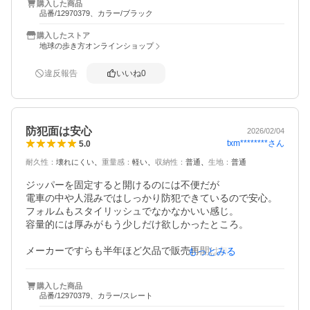
購入した商品
品番/12970379、カラー/ブラック
購入したストア
地球の歩き方オンラインショップ
違反報告
いいね
0
防犯面は安心
2026/02/04
txm********
さん
5.0
耐久性
：
壊れにくい
重量感
：
軽い
収納性
：
普通
生地
：
普通
ジッパーを固定すると開けるのには不便だが

電車の中や人混みではしっかり防犯できているので安心。

フォルムもスタイリッシュでなかなかいい感じ。

容量的には厚みがもう少しだけ欲しかったところ。

メーカーですらも半年ほど欠品で販売再開は無いかと思っ
もっとみる
ていたが

待っていた甲斐があった、手に入って良かった。
購入した商品
品番/12970379、カラー/スレート