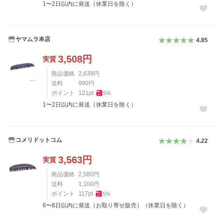
1〜2日以内に発送（休業日を除く）
ヤマムラ本店
4.85
3,508
円
実質
商品価格
2,639
円
送料
990
円
ポイント
121
pt
5
%
1〜2日以内に発送（休業日を除く）
コメリドットコム
4.22
3,563
円
実質
商品価格
2,580
円
送料
1,100
円
ポイント
117
pt
5
%
6〜8日以内に発送（お取り寄せ販売）（休業日を除く）