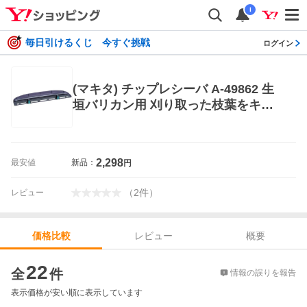
i
毎日引けるくじ 今すぐ挑戦
ログイン
(マキタ) チップレシーバ A-49862 生
垣バリカン用 刈り取った枝葉をキャ
ッチ 適用モデル:MUH551D/450/650
(MUH550D) makita
2,298
最安値
新品：
円
（
2
件
）
レビュー
レビュー
概要
価格比較
価格比較
22
全
件
情報の誤りを報告
表示価格が安い順に表示しています