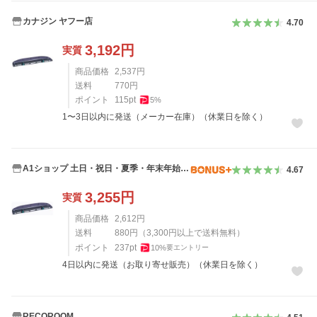
カナジン ヤフー店
4.70
3,192
円
実質
商品価格
2,537
円
送料
770
円
ポイント
115
pt
5
%
1〜3日以内に発送（メーカー在庫）（休業日を除く）
A1ショップ 土日・祝日・夏季・年末年始休
4.67
業
3,255
円
実質
商品価格
2,612
円
送料
880
円
（
3,300
円以上で送料無料）
ポイント
237
pt
10
%
要エントリー
4日以内に発送（お取り寄せ販売）（休業日を除く）
RECOROOM