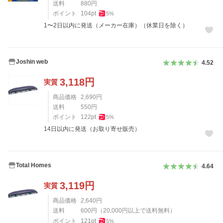
送料
880
円
ポイント
104
pt
5
%
1〜2日以内に発送（メーカー在庫）（休業日を除く）
Joshin web
4.52
3,118
円
実質
商品価格
2,690
円
送料
550
円
ポイント
122
pt
5
%
14日以内に発送（お取り寄せ販売）
Total Homes
4.64
3,119
円
実質
商品価格
2,640
円
送料
600
円
（
20,000
円以上で送料無料）
ポイント
121
pt
5
%