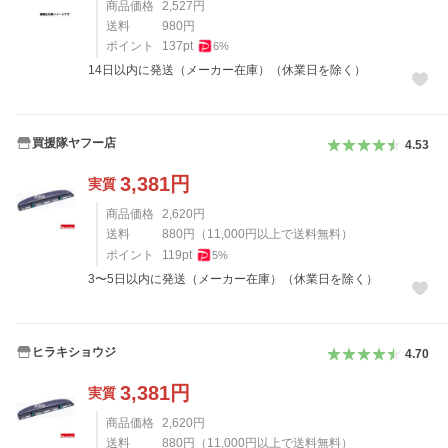
商品価格
2,527
円
送料
980
円
ポイント
137
pt
6
%
14日以内に発送（メーカー在庫）（休業日を除く）
買援隊ヤフー店
4.53
3,381
円
実質
商品価格
2,620
円
送料
880
円
（
11,000
円以上で送料無料）
ポイント
119
pt
5
%
3〜5日以内に発送（メーカー在庫）（休業日を除く）
ヒラキショウジ
4.70
3,381
円
実質
商品価格
2,620
円
送料
880
円
（
11,000
円以上で送料無料）