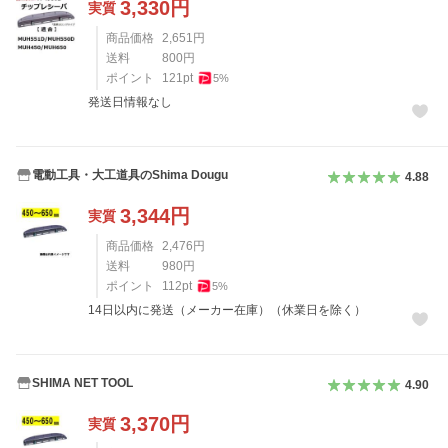
3,330
円
実質
商品価格
2,651
円
送料
800
円
ポイント
121
pt
5
%
発送日情報なし
電動工具・大工道具のShima Dougu
4.88
3,344
円
実質
商品価格
2,476
円
送料
980
円
ポイント
112
pt
5
%
14日以内に発送（メーカー在庫）（休業日を除く）
SHIMA NET TOOL
4.90
3,370
円
実質