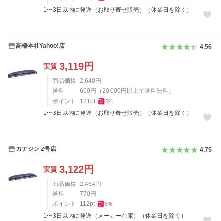
1〜3日以内に発送（お取り寄せ販売）（休業日を除く）
高橋本社Yahoo!店
4.56
3,119
円
実質
商品価格
2,640
円
送料
600
円
（
20,000
円以上で送料無料）
ポイント
121
pt
5
%
1〜3日以内に発送（お取り寄せ販売）（休業日を除く）
カナジン 2号店
4.75
3,122
円
実質
商品価格
2,464
円
送料
770
円
ポイント
112
pt
5
%
1〜3日以内に発送（メーカー在庫）（休業日を除く）