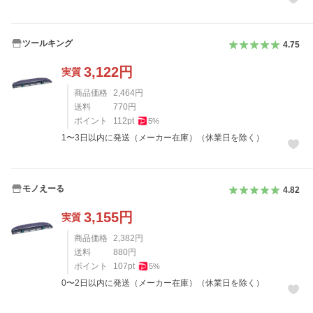
ツールキング
4.75
3,122
円
実質
商品価格
2,464
円
送料
770
円
ポイント
112
pt
5
%
1〜3日以内に発送（メーカー在庫）（休業日を除く）
モノえーる
4.82
3,155
円
実質
商品価格
2,382
円
送料
880
円
ポイント
107
pt
5
%
0〜2日以内に発送（メーカー在庫）（休業日を除く）