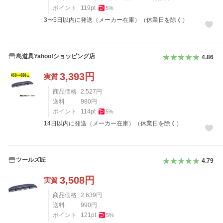
ポイント
119
pt
5
%
3〜5日以内に発送（メーカー在庫）（休業日を除く）
島道具Yahoo!ショッピング店
4.86
3,393
円
実質
商品価格
2,527
円
送料
980
円
ポイント
114
pt
5
%
14日以内に発送（メーカー在庫）（休業日を除く）
ツールズ匠
4.79
3,508
円
実質
商品価格
2,639
円
送料
990
円
ポイント
121
pt
5
%