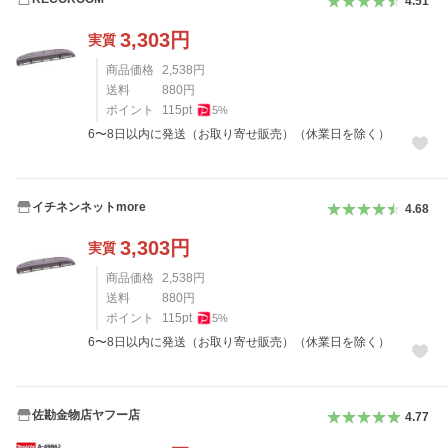
4.51
3,303
円
実質
商品価格
2,538
円
送料
880
円
ポイント
115
pt
5
%
6〜8日以内に発送（お取り寄せ販売）（休業日を除く）
イチネンネットmore
4.68
3,303
円
実質
商品価格
2,538
円
送料
880
円
ポイント
115
pt
5
%
6〜8日以内に発送（お取り寄せ販売）（休業日を除く）
佐勘金物店ヤフー店
4.77