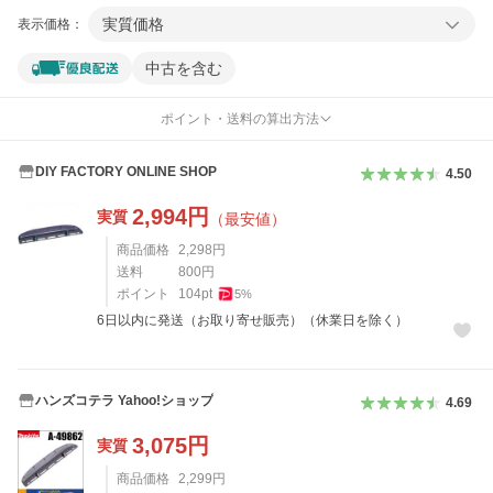
実質価格
表示価格：
中古を含む
ポイント・送料の算出方法
DIY FACTORY ONLINE SHOP
4.50
2,994
円
実質
（最安値）
商品価格
2,298
円
送料
800
円
ポイント
104
pt
5
%
6日以内に発送（お取り寄せ販売）（休業日を除く）
ハンズコテラ Yahoo!ショップ
4.69
3,075
円
実質
商品価格
2,299
円