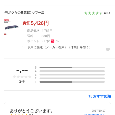
ボクらの農業EC ヤフー店
4.63
5,426
円
実質
商品価格
4,763
円
送料
880
円
ポイント
217
pt
5
%
5日以内に発送（メーカー在庫）（休業日を除く）
レビュー
-.--
5
4
3
2
2
件
1
おすすめ順
ありがとうございます。
2017/10/17