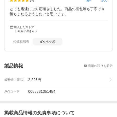
cgs********
さん
5.0
とても迅速にご対応頂きました。商品の梱包等も丁寧で今
後もまたるようしたいと思います。
購入したストア
e-キカイ屋さん
違反報告
いいね
0
概要
製品情報
情報の誤りを報告
2,298
円
最安値（新品）
0088381351454
JANコード
掲載商品情報の免責事項について