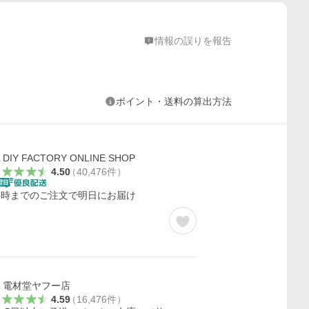
情報の誤りを報告
ポイント・送料の算出方法
DIY FACTORY ONLINE SHOP
4.50
（
40,476
件
）
5時までのご注文で明日にお届け
電材堂ヤフー店
4.59
（
16,476
件
）