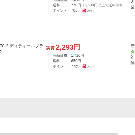
3
送料
770
円
（
5,500
円以上で送料無料）
業
ポイント
70
pt
（
5
%）
2,293
円
370-2 ディティールブラ
実質
2
商品価格
1,720
円
2
送料
650
円
除
ポイント
77
pt
（
5
%）