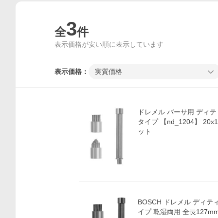
3
全
件
表示価格が安い順に表示しています
表示価格：
実質価格
ドレメル バーサ用 ディ
タイプ 【nd_1204】 20x1
ット
価格比較
BOSCH ドレメル ディ
イプ 乾湿両用 全長127mm