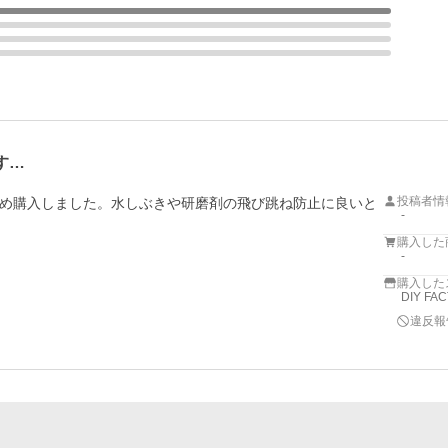
す…
投稿者情
め購入しました。水しぶきや研磨剤の飛び跳ね防止に良いと
-
購入した
-
購入した
DIY FA
違反報