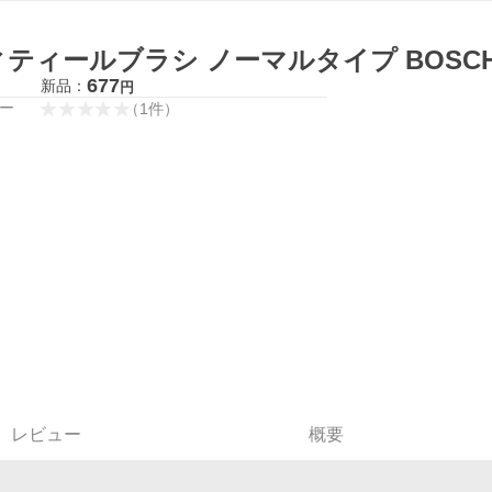
ティールブラシ ノーマルタイプ BOSCH PC370
677
新品：
円
ー
（
1
件
）
レビュー
概要