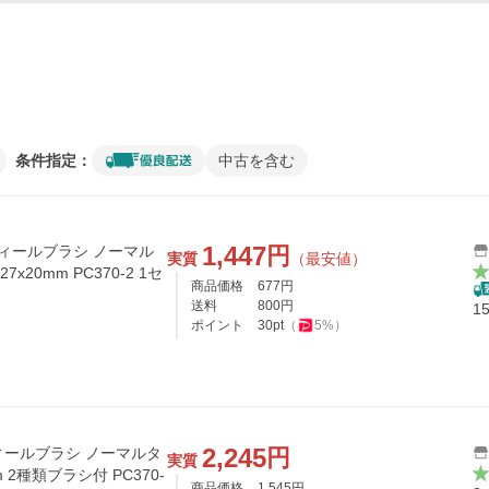
条件指定：
中古を含む
1,447
円
ティールブラシ ノーマル
実質
（最安値）
27x20mm PC370-2 1セ
商品価格
677
円
送料
800
円
1
ポイント
30
pt
（
5
%）
2,245
円
ティールブラシ ノーマルタ
実質
 2種類ブラシ付 PC370-
商品価格
1,545
円