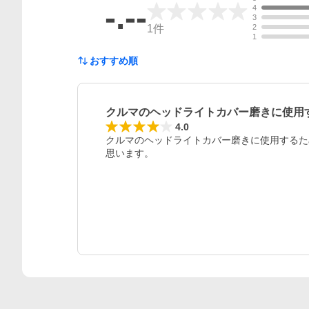
-.--
4
3
1
件
2
1
おすすめ順
クルマのヘッドライトカバー磨きに使用
レビュー
4.0
クルマのヘッドライトカバー磨きに使用するた
思います。