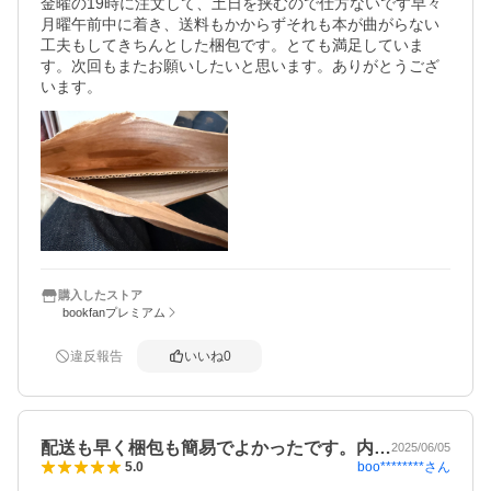
金曜の19時に注文して、土日を挟むので仕方ないです早々
月曜午前中に着き、送料もかからずそれも本が曲がらない
工夫もしてきちんとした梱包です。とても満足していま
す。次回もまたお願いしたいと思います。ありがとうござ
います。
購入したストア
bookfanプレミアム
違反報告
いいね
0
配送も早く梱包も簡易でよかったです。内…
2025/06/05
boo********
さん
5.0