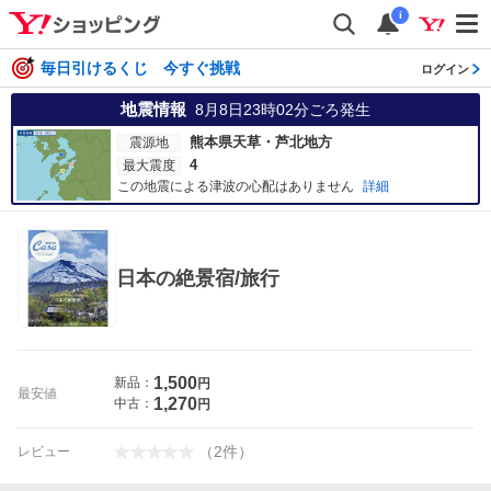
i
毎日引けるくじ 今すぐ挑戦
ログイン
地震情報
8月8日23時02分
ごろ発生
熊本県天草・芦北地方
震源地
4
最大震度
この地震による津波の心配はありません
詳細
日本の絶景宿/旅行
1,500
新品：
円
最安値
1,270
中古：
円
（
2
件
）
レビュー