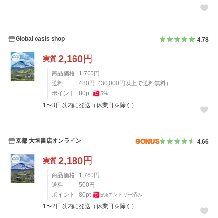
Global oasis shop
4.78
2,160
円
実質
商品価格
1,760
円
送料
480
円
（
30,000
円以上で送料無料）
ポイント
80
pt
5
%
1〜3日以内に発送（休業日を除く）
京都 大垣書店オンライン
4.66
2,180
円
実質
商品価格
1,760
円
送料
500
円
ポイント
80
pt
5
%
エントリー済み
1〜2日以内に発送（休業日を除く）