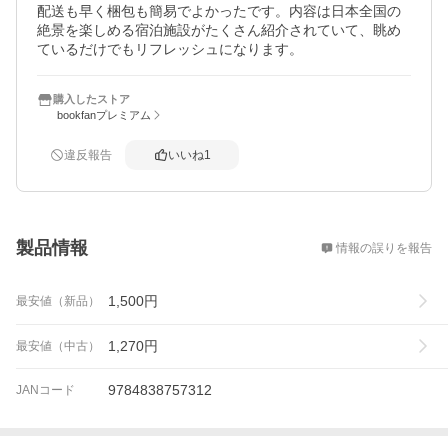
配送も早く梱包も簡易でよかったです。内容は日本全国の
絶景を楽しめる宿泊施設がたくさん紹介されていて、眺め
ているだけでもリフレッシュになります。
購入したストア
bookfanプレミアム
違反報告
いいね
1
概要
製品情報
情報の誤りを報告
1,500
円
最安値（新品）
1,270
円
最安値（中古）
9784838757312
JANコード