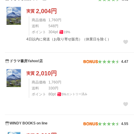
2,004
円
実質
商品価格
1,760
円
送料
548
円
ポイント
304
pt
19
%
4日以内に発送（お取り寄せ販売）（休業日を除く）
ドラマ書房Yahoo!店
4.47
2,010
円
実質
商品価格
1,760
円
送料
330
円
ポイント
80
pt
5
%
エントリー済み
WINDY BOOKS on line
4.55