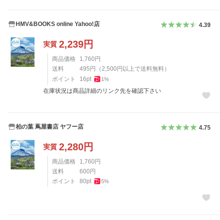
HMV&BOOKS online Yahoo!店
4.39
2,239
円
実質
商品価格
1,760
円
送料
495
円
（
2,500
円以上で送料無料）
ポイント
16
pt
1
%
在庫状況は商品詳細のリンク先を確認下さい
柏の葉 蔦屋書店 ヤフー店
4.75
2,280
円
実質
商品価格
1,760
円
送料
600
円
ポイント
80
pt
5
%