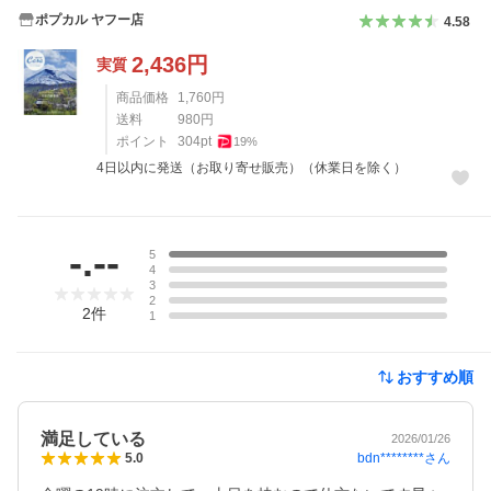
ポプカル ヤフー店
4.58
2,436
円
実質
商品価格
1,760
円
送料
980
円
ポイント
304
pt
19
%
4日以内に発送（お取り寄せ販売）（休業日を除く）
レビュー
-.--
5
4
3
2
2
件
1
おすすめ順
満足している
2026/01/26
bdn********
さん
5.0