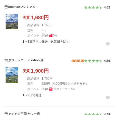
bookfanプレミアム
4.62
1,680
円
実質
商品価格
1,760
円
送料
0
円
ポイント
80
pt
5
%
1〜3日以内に発送（休業日を除く）
タワーレコード Yahoo!店
4.59
1,900
円
実質
商品価格
1,760
円
送料
220
円
（
4,000
円以上で送料無料）
ポイント
80
pt
5
%
エントリー済み
1〜2日で発送
ぐるぐる王国 ヤフー店
4.48