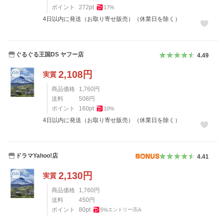
ポイント
272
pt
17
%
4日以内に発送（お取り寄せ販売）（休業日を除く）
ぐるぐる王国DS ヤフー店
4.49
2,108
円
実質
商品価格
1,760
円
送料
508
円
ポイント
160
pt
10
%
4日以内に発送（お取り寄せ販売）（休業日を除く）
ドラマYahoo!店
4.41
2,130
円
実質
商品価格
1,760
円
送料
450
円
ポイント
80
pt
5
%
エントリー済み