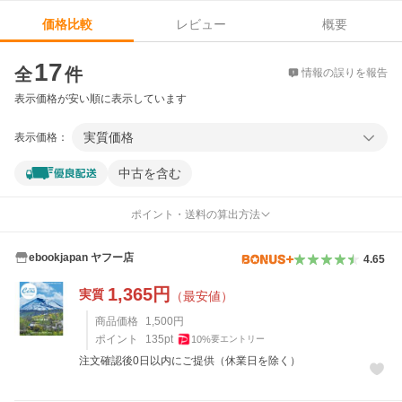
レビュー
概要
価格比較
価格比較
17
全
件
情報の誤りを報告
表示価格が安い順に表示しています
実質価格
表示価格：
中古を含む
ポイント・送料の算出方法
ebookjapan ヤフー店
4.65
1,365
円
実質
（最安値）
商品価格
1,500
円
ポイント
135
pt
10
%
要エントリー
注文確認後0日以内にご提供（休業日を除く）