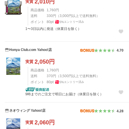
2,010
円
実質
商品価格
1,760
円
送料
330
円
（
3,000
円以上で送料無料）
ポイント
80
pt
5
%
エントリー済み
1〜3日以内に発送（休業日を除く）
Honya Club.com Yahoo!店
4.70
2,050
円
実質
商品価格
1,760
円
送料
370
円
（
3,500
円以上で送料無料）
ポイント
80
pt
5
%
エントリー済み
9時までのご注文で明日にお届け（休業日を除く）
ネオウィング Yahoo!店
4.28
2,060
円
実質