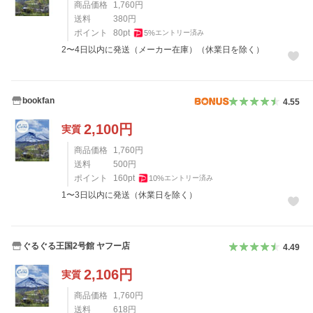
商品価格
1,760
円
送料
380
円
ポイント
80
pt
5
%
エントリー済み
2〜4日以内に発送（メーカー在庫）（休業日を除く）
bookfan
4.55
2,100
円
実質
商品価格
1,760
円
送料
500
円
ポイント
160
pt
10
%
エントリー済み
1〜3日以内に発送（休業日を除く）
ぐるぐる王国2号館 ヤフー店
4.49
2,106
円
実質
商品価格
1,760
円
送料
618
円