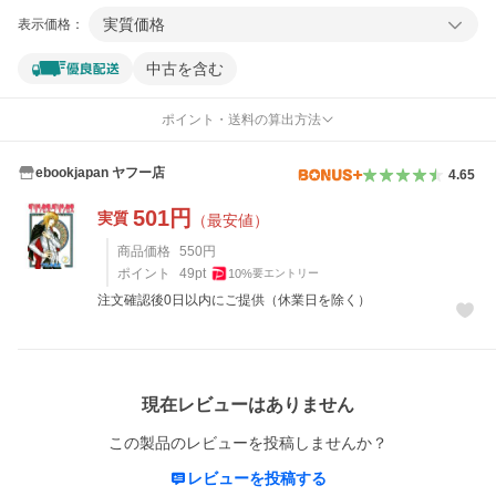
実質価格
表示価格：
中古を含む
ポイント・送料の算出方法
ebookjapan ヤフー店
4.65
501
円
実質
（最安値）
商品価格
550
円
ポイント
49
pt
10
%
要エントリー
注文確認後0日以内にご提供（休業日を除く）
レビュー
現在レビューはありません
この製品のレビューを投稿しませんか？
レビューを投稿する