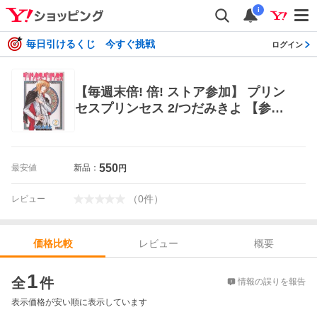
i
毎日引けるくじ 今すぐ挑戦
ログイン
【毎週末倍! 倍! ストア参加】 プリン
セスプリンセス 2/つだみきよ 【参加
日程はお店TOPで】
550
最安値
新品：
円
（
0
件
）
レビュー
レビュー
概要
価格比較
価格比較
1
全
件
情報の誤りを報告
表示価格が安い順に表示しています