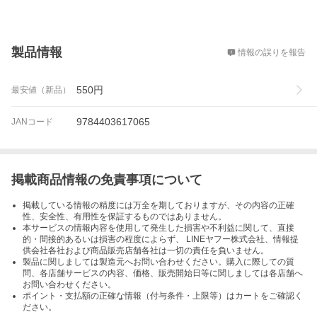
概要
製品情報
情報の誤りを報告
550
円
最安値（新品）
9784403617065
JANコード
掲載商品情報の免責事項について
掲載している情報の精度には万全を期しておりますが、その内容の正確
性、安全性、有用性を保証するものではありません。
本サービスの情報内容を使用して発生した損害や不利益に関して、直接
的・間接的あるいは損害の程度によらず、 LINEヤフー株式会社、情報提
供会社各社および商品販売店舗各社は一切の責任を負いません。
製品に関しましては製造元へお問い合わせください。購入に際しての質
問、各店舗サービスの内容、価格、販売開始日等に関しましては各店舗へ
お問い合わせください。
ポイント・支払額の正確な情報（付与条件・上限等）はカートをご確認く
ださい。