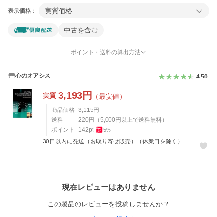
実質価格
表示価格：
中古を含む
ポイント・送料の算出方法
心のオアシス
4.50
3,193
円
実質
（最安値）
商品価格
3,115
円
送料
220
円
（
5,000
円以上で送料無料）
ポイント
142
pt
5
%
30日以内に発送（お取り寄せ販売）（休業日を除く）
レビュー
現在レビューはありません
この製品のレビューを投稿しませんか？