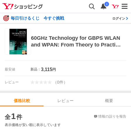
i
毎日引けるくじ 今すぐ挑戦
ログイン
60GHz Technology for GBPS WLAN
and WPAN: From Theory to Practic
e (Hardcover)
3,115
最安値
新品：
円
（
0
件
）
レビュー
レビュー
概要
価格比較
価格比較
1
全
件
情報の誤りを報告
表示価格が安い順に表示しています