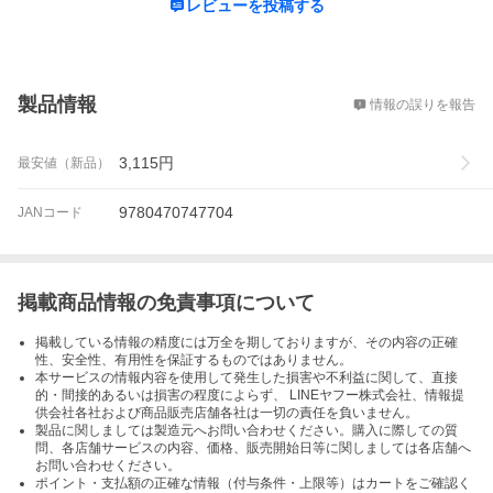
レビューを投稿する
概要
製品情報
情報の誤りを報告
3,115
円
最安値（新品）
9780470747704
JANコード
掲載商品情報の免責事項について
掲載している情報の精度には万全を期しておりますが、その内容の正確
性、安全性、有用性を保証するものではありません。
本サービスの情報内容を使用して発生した損害や不利益に関して、直接
的・間接的あるいは損害の程度によらず、 LINEヤフー株式会社、情報提
供会社各社および商品販売店舗各社は一切の責任を負いません。
製品に関しましては製造元へお問い合わせください。購入に際しての質
問、各店舗サービスの内容、価格、販売開始日等に関しましては各店舗へ
お問い合わせください。
ポイント・支払額の正確な情報（付与条件・上限等）はカートをご確認く