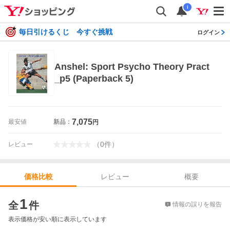
i
毎日引けるくじ 今すぐ挑戦
ログイン
Anshel: Sport Psycho Theory Pract
_p5 (Paperback 5)
7,075
最安値
新品：
円
（
0
件
）
レビュー
レビュー
概要
価格比較
価格比較
1
全
件
情報の誤りを報告
表示価格が安い順に表示しています