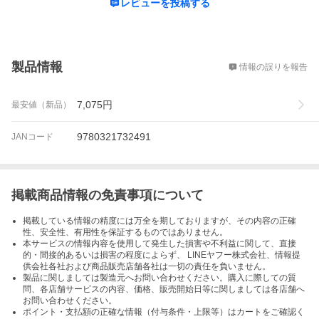
レビューを投稿する
概要
製品情報
情報の誤りを報告
7,075
円
最安値（新品）
9780321732491
JANコード
掲載商品情報の免責事項について
掲載している情報の精度には万全を期しておりますが、その内容の正確
性、安全性、有用性を保証するものではありません。
本サービスの情報内容を使用して発生した損害や不利益に関して、直接
的・間接的あるいは損害の程度によらず、 LINEヤフー株式会社、情報提
供会社各社および商品販売店舗各社は一切の責任を負いません。
製品に関しましては製造元へお問い合わせください。購入に際しての質
問、各店舗サービスの内容、価格、販売開始日等に関しましては各店舗へ
お問い合わせください。
ポイント・支払額の正確な情報（付与条件・上限等）はカートをご確認く