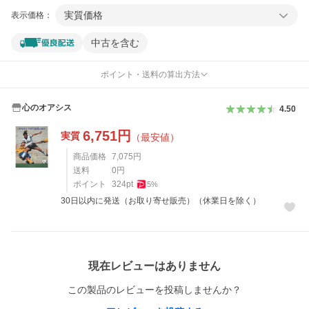
実質価格
表示価格：
中古を含む
ポイント・送料の算出方法
心のオアシス
4.50
6,751
円
実質
（最安値）
商品価格
7,075
円
送料
0
円
ポイント
324
pt
5
%
30日以内に発送（お取り寄せ販売）（休業日を除く）
レビュー
現在レビューはありません
この製品のレビューを投稿しませんか？