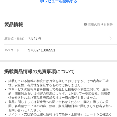
レビューを投稿する
概要
製品情報
情報の誤りを報告
7,843
円
最安値（新品）
9780241396551
JANコード
掲載商品情報の免責事項について
掲載している情報の精度には万全を期しておりますが、その内容の正確
性、安全性、有用性を保証するものではありません。
本サービスの情報内容を使用して発生した損害や不利益に関して、直接
的・間接的あるいは損害の程度によらず、 LINEヤフー株式会社、情報提
供会社各社および商品販売店舗各社は一切の責任を負いません。
製品に関しましては製造元へお問い合わせください。購入に際しての質
問、各店舗サービスの内容、価格、販売開始日等に関しましては各店舗へ
お問い合わせください。
ポイント・支払額の正確な情報（付与条件・上限等）はカートをご確認く