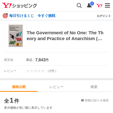
i
毎日引けるくじ 今すぐ挑戦
ログイン
The Government of No One: The Th
eory and Practice of Anarchism (Ha
rdcover)
7,843
最安値
新品：
円
（
0
件
）
レビュー
レビュー
概要
価格比較
価格比較
1
全
件
情報の誤りを報告
表示価格が安い順に表示しています