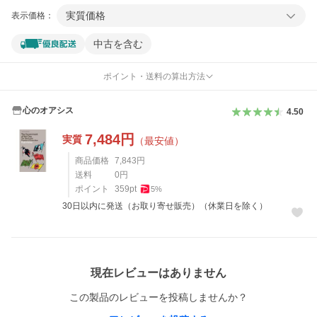
実質価格
表示価格：
中古を含む
ポイント・送料の算出方法
心のオアシス
4.50
7,484
円
実質
（最安値）
商品価格
7,843
円
送料
0
円
ポイント
359
pt
5
%
30日以内に発送（お取り寄せ販売）（休業日を除く）
レビュー
現在レビューはありません
この製品のレビューを投稿しませんか？