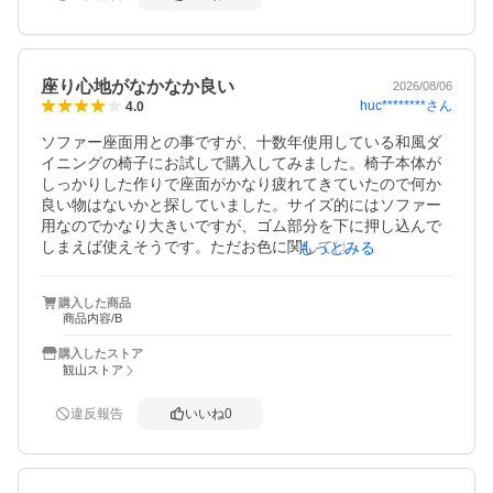
カバーの色は元のソファと違う色にしてみようとも思いま
したが、台座の部分と腰当てのクッションが元のソファに
なってしまうのでブラウンにしましたが正解でした。
座り心地がなかなか良い
2026/08/06
huc********
さん
4.0
ソファー座面用との事ですが、十数年使用している和風ダ
イニングの椅子にお試しで購入してみました。椅子本体が
しっかりした作りで座面がかなり疲れてきていたので何か
良い物はないかと探していました。サイズ的にはソファー
用なのでかなり大きいですが、ゴム部分を下に押し込んで
しまえば使えそうです。ただお色に関してはインテリア的
もっとみる
にダークブラウンで統一している為こちらのチョコレート
ブラウンは少し違和感を感じました。座り心地が良くズレ
購入した商品
る事もありません。耐久性に期待したいと思います。他の
商品内容/B
お色も試しに購入したいと思います。
購入したストア
観山ストア
違反報告
いいね
0