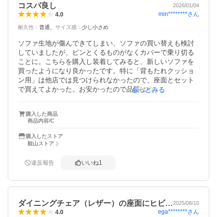
コスパ良し
2026/01/04
min********
さん
4.0
耐久性
：
普通
サイズ感
：
少し小さめ
ソファ生地が傷んできてしまい、ソファの買い替えも検討
していましたが、ピンとくるものがなくカバーで乗り切る
ことに。こちらを購入し装着してみると、新しいソファを
買ったようになり良かったです。特に「背もたれクッショ
ン用」は他店では見つけられなかったので、座面とセット
で買えてよかった。お安かったので品質はやや心配でした
もっとみる
が特に問題はなく、発送も早くて助かりました。サイズで
購入した商品
商品内容/C
購入したストア
観山ストア
違反報告
いいね
1
ダイニングチェア（レザー）の座面にヒビ…
2025/08/10
ega********
さん
4.0