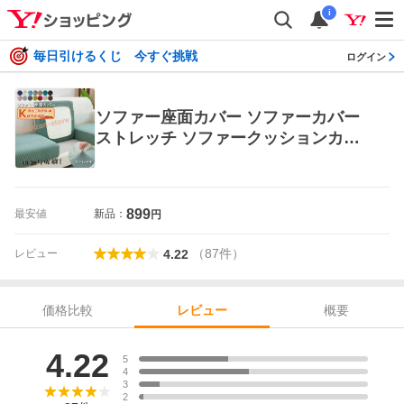
i
毎日引けるくじ 今すぐ挑戦
ログイン
ソファー座面カバー ソファーカバー
ストレッチ ソファークッションカバ
ー 洗える 通気性 耐久性 オールシーズ
ン 春 夏 四季適用
899
最安値
新品：
円
（
87
件
）
レビュー
4.22
価格比較
概要
レビュー
レビュー
4.22
5
4
3
2