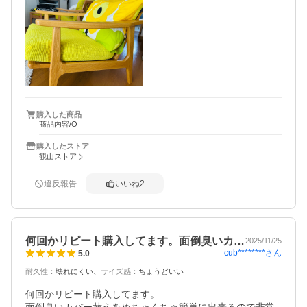
購入した商品
商品内容/O
購入したストア
観山ストア
違反報告
いいね
2
何回かリピート購入してます。面倒臭いカ…
2025/11/25
cub********
さん
5.0
耐久性
：
壊れにくい
サイズ感
：
ちょうどいい
何回かリピート購入してます。
