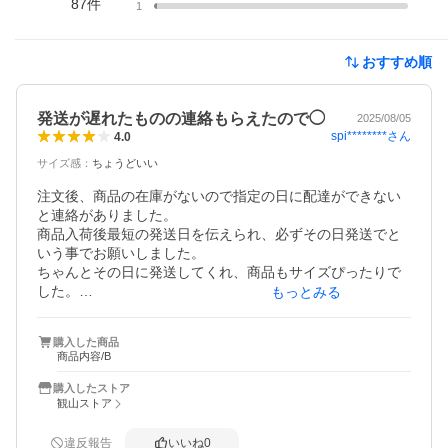
87
件
1
おすすめ順
発送が遅れたものの連絡もらえたので◯
2025/08/05
spi********
さん
4.0
サイズ感
：
ちょうどいい
注文後、商品の在庫がないので指定の日に配達ができない
と連絡がありました。

商品入荷後最短の発送日を伝えられ、必ずその日発送でと
いう事でお願いしました。

ちゃんとその日に発送してくれ、商品もサイズぴったりで
した。

もっとみる
うちのソファはクッションタイプなのでカバー選びに苦労
購入した商品
して、中国系のショップでしかこの手のカバーが見当たら
商品内容/B
なかったので一か八かで注文しましたが結果よかったで
す。

購入したストア
発送が遅れる連絡も早くしてくれたので信用を損なうほど
観山ストア
ではありませんでした。(お詫びの日本語は少しおかしかっ
たですが)

違反報告
いいね
0