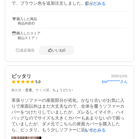
で、ブラウン色を追加注文しました。気分で色を使い分け
もっとみる
購入した商品
商品内容/D
購入したストア
観山ストア
違反報告
いいね
0
ピッタリ
2025/11/01
pur********
さん
5.0
耐久性
：
普通
サイズ感
：
ちょうどいい
革張りソファーの座面部分が劣化。かなり古いがお気に入
りで座面以外はまだ大丈夫なので、全体を覆うソファーカ
バーをつけたりしていましたが、ズレるしイマイチ。ハイ
バッグなのでサイズも大きくカバーもあまりないので困っ
ていましたが、ダメ元でこちらの座面カバーを購入した
ら、ピッタリ。もう少しソファーに近い色があったらなぁ
もっとみる
と思いましたが、それでも満足です。