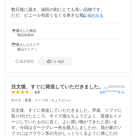
数日後に届き、値段の割にとても良い品物です。

ただ、ビニール包装ぐるぐる巻きな風に届き、あまり丁寧
もっとみる
な感じがしなかったので、⭐︎マイナス1です。

あと、届いた状態だとニオイがありましたが、洗濯すると
購入した商品
問題なくなりました。

商品内容/K
この値段で購入できるなら、色違いなど買って色々楽しみ
購入したストア
観山ストア
違反報告
いいね
1
注文後、すぐに発送していただきました。…
2024/02/16
jun********
さん
4.0
耐久性
：
普通
サイズ感
：
ちょうどいい
注文後、すぐに発送していただきました。早速、ソファに
取り付けたところ、サイズ感もちょうどよく、質感もイメ
ージしていたものに近く、よい買い物ができたと思いま
す。今回はダークグレー色を購入しましたが、我が家のソ
ファにはブラウン系の方がしっくりくるように感じたの