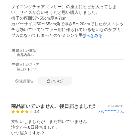
ダイニングチェア（レザー）の座面にヒビが入ってしま
い、サイズが合いそうだと思い購入しました。

椅子の座面57×55cm厚さ7cm

カバーサイズ50〜65cm角で厚さ5〜20cmでしたがストレッ
チも効いていてソファー用に作られているせいなのかブカ
ブカになってしまったのでミシンで手直しして被せまし
もっとみる
た。ピッタリ被せられてからはズレることもなく座面もス
ッキリして見た目が良くなりました。
購入した商品
商品内容/C
購入したストア
観山ストア
違反報告
いいね
2
商品届いていません、後日届きました❗️
2026/02/11
k7d********
さん
4.0
支払いしましたが、まだ届いていません。

注文から8日経ちました。

いつ届きますか？
