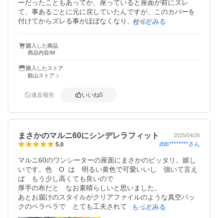
ーだったこともあってか、座っていると座面が前にズレ
て、事あるごとに元に戻していたんですが、このカバーを
付けてからズレる事がほぼなくなり、そのストレスから解
もっとみる
放されました。
購入した商品
商品内容/M
購入したストア
観山ストア
違反報告
いいね
0
まさかのマルニ60にシンデレラフィット
2025/04/26
zbb********
さん
5.0
マルニ60のワンシーターの座面にまさかのピッタリ。嬉し
いです。色　O  は　明るい黄色で可愛いいし　強いて言え
ば　もう少し高くても良いので

厚手の布だと　なお素晴らしいと思いました。

あとお届けのスタイルがクリアファイルのような真空パッ
クのペラペラで　とても工夫されて　　この良心的な価格
もっとみる
にしてくださっているのですね。ありがたいです。感謝