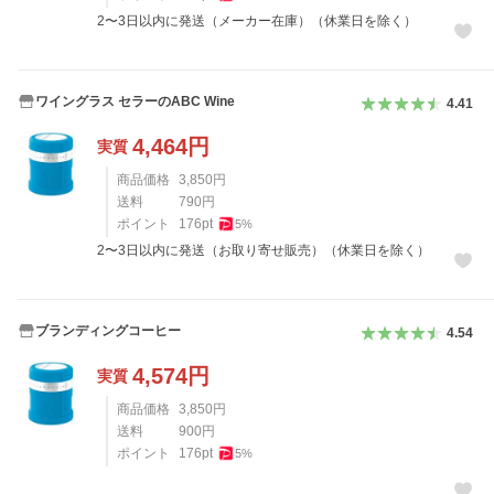
2〜3日以内に発送（メーカー在庫）（休業日を除く）
ワイングラス セラーのABC Wine
4.41
4,464
円
実質
商品価格
3,850
円
送料
790
円
ポイント
176
pt
5
%
2〜3日以内に発送（お取り寄せ販売）（休業日を除く）
ブランディングコーヒー
4.54
4,574
円
実質
商品価格
3,850
円
送料
900
円
ポイント
176
pt
5
%