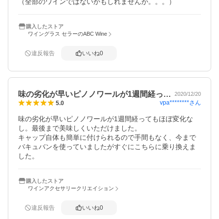
（全部のワインではないかもしれませんが。。。）
購入したストア
ワイングラス セラーのABC Wine
違反報告
いいね
0
味の劣化が早いピノノワールが1週間経っ…
2020/12/20
vpa********
さん
5.0
味の劣化が早いピノノワールが1週間経ってもほぼ変化な
し。最後まで美味しくいただけました。

キャップ自体も簡単に付けられるので手間もなく、今まで
バキュバンを使っていましたがすぐにこちらに乗り換えま
した。
購入したストア
ワインアクセサリークリエイション
違反報告
いいね
0