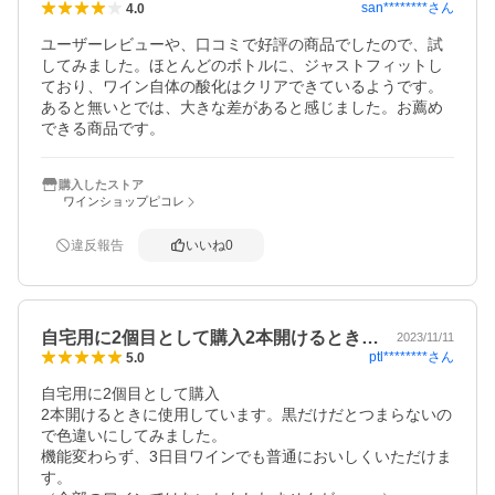
san********
さん
4.0
ユーザーレビューや、口コミで好評の商品でしたので、試
してみました。ほとんどのボトルに、ジャストフィットし
ており、ワイン自体の酸化はクリアできているようです。
あると無いとでは、大きな差があると感じました。お薦め
できる商品です。
購入したストア
ワインショップピコレ
違反報告
いいね
0
自宅用に2個目として購入2本開けるとき…
2023/11/11
ptl********
さん
5.0
自宅用に2個目として購入

2本開けるときに使用しています。黒だけだとつまらないの
で色違いにしてみました。

機能変わらず、3日目ワインでも普通においしくいただけま
す。
