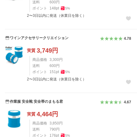
送料
600
円
ポイント
148
pt
5
%
2〜3日以内に発送（休業日を除く）
ワインアクセサリークリエイション
4.78
3,749
円
実質
商品価格
3,300
円
送料
600
円
ポイント
151
pt
5
%
2〜3日以内に発送（休業日を除く）
作業服 安全靴 安全帯のまもる君
4.67
4,464
円
実質
商品価格
3,850
円
送料
790
円
ポイント
176
pt
5
%