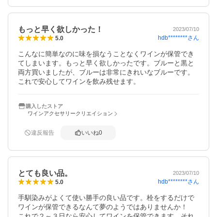
もっと早く欲しかった！
2023/07/10
hdb********
さん
5.0
こんなに簡単なのに味を損なうことなくワインが保管でき
てしまいます。もっと早く欲しかったです。ブルーと黒と
両方買いましたが、ブルーは非常にきれいなブルーです。
これで安心してワインを飲み残せます。
購入したストア
ワインアクセサリークリエイション
違反報告
いいね
0
とても良い品。
2023/07/10
hdb********
さん
5.0
手馴染みがよくて使い勝手の良い品です。栓をするだけで
ワインが保管できるなんて夢のようではありませんか！

これで２～３日なら安心してワインを保管できます。それ