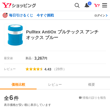
i
毎日引けるくじ 今すぐ挑戦
ログイン
Pulltex AntiOx プルテックス アンチ
オックス ブルー
3,267
最安値
新品：
円
（
28
件
）
レビュー
4.43
レビュー
概要
価格比較
価格比較
6
全
件
情報の誤りを報告
表示価格が安い順に表示しています