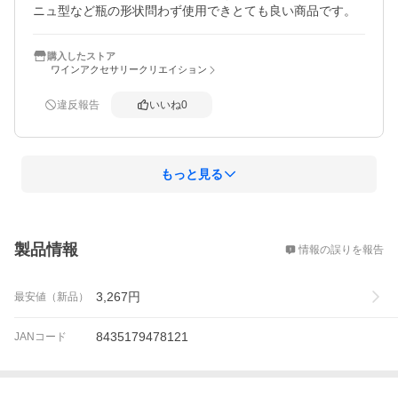
ニュ型など瓶の形状問わず使用できとても良い商品です。
購入したストア
ワインアクセサリークリエイション
違反報告
いいね
0
もっと見る
概要
製品情報
情報の誤りを報告
3,267
円
最安値（新品）
8435179478121
JANコード