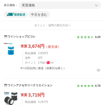
実質価格
表示価格：
中古を含む
ポイント・送料の算出方法
ワインショップピコレ
4.29
3,674
円
実質
（最安値）
商品価格
3,850
円
送料
0
円
ポイント
176
pt
5
%
0〜2日以内に発送（休業日を除く）
ワインアクセサリークリエイション
4.78
3,719
円
実質
商品価格
3,267
円