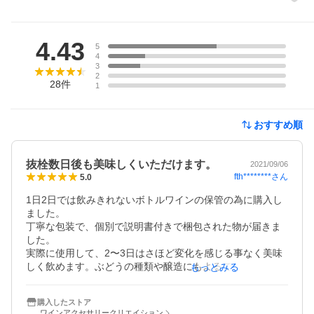
レビュー
4.43
5
4
3
2
28
件
1
おすすめ順
抜栓数日後も美味しくいただけます。
2021/09/06
fth********
さん
5.0
1日2日では飲みきれないボトルワインの保管の為に購入し
ました。

丁寧な包装で、個別で説明書付きで梱包された物が届きま
した。

実際に使用して、2〜3日はさほど変化を感じる事なく美味
しく飲めます。ぶどうの種類や醸造にもよるでしょうが、
もっとみる
場合によっては抜栓後こちらを利用して保管し、3日ほど経
った頃の方が美味しかなるかもしれません。
購入したストア
ワインアクセサリークリエイション