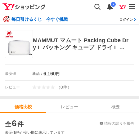
i
毎日引けるくじ 今すぐ挑戦
ログイン
MAMMUT マムート Packing Cube Dr
y L パッキング キューブ ドライ L ホ
ワイト 日本正規輸入販売品
6,160
最安値
新品：
円
（
0
件
）
レビュー
レビュー
概要
価格比較
価格比較
6
全
件
情報の誤りを報告
表示価格が安い順に表示しています