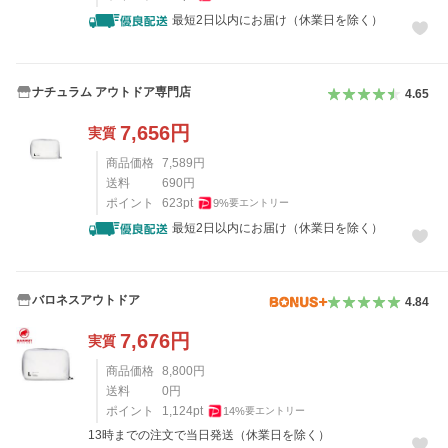
最短2日以内にお届け（休業日を除く）
ナチュラム アウトドア専門店
4.65
7,656
円
実質
商品価格
7,589
円
送料
690
円
ポイント
623
pt
9
%
要エントリー
最短2日以内にお届け（休業日を除く）
バロネスアウトドア
4.84
7,676
円
実質
商品価格
8,800
円
送料
0
円
ポイント
1,124
pt
14
%
要エントリー
13時までの注文で当日発送（休業日を除く）