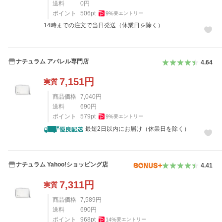
送料
0
円
ポイント
506
pt
9
%
要エントリー
14時までの注文で当日発送（休業日を除く）
ナチュラム アパレル専門店
4.64
7,151
円
実質
商品価格
7,040
円
送料
690
円
ポイント
579
pt
9
%
要エントリー
最短2日以内にお届け（休業日を除く）
ナチュラム Yahoo!ショッピング店
4.41
7,311
円
実質
商品価格
7,589
円
送料
690
円
ポイント
968
pt
14
%
要エントリー