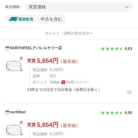
実質価格
表示価格：
中古を含む
ポイント・送料の算出方法
NORTHFEELアパレルヤフー店
4.63
5,654
円
実質
（最安値）
商品価格
6,160
円
送料
0
円
ポイント
506
pt
9
%
要エントリー
14時までの注文で当日発送（休業日を除く）
northfeel
4.50
5,654
円
実質
（最安値）
商品価格
6,160
円