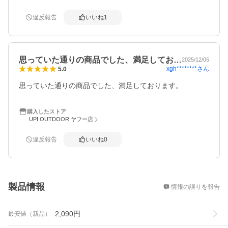
違反報告
いいね
1
思っていた通りの商品でした、満足してお…
2025/12/05
xgh********
さん
5.0
思っていた通りの商品でした、満足しております。
購入したストア
UPI OUTDOOR ヤフー店
違反報告
いいね
0
概要
製品情報
情報の誤りを報告
2,090
円
最安値（新品）