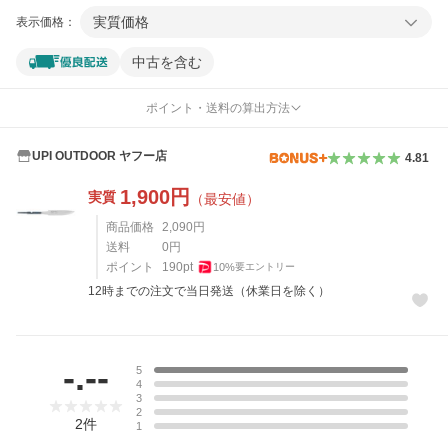
実質価格
表示価格：
中古を含む
ポイント・送料の算出方法
UPI OUTDOOR ヤフー店
4.81
1,900
円
実質
（最安値）
商品価格
2,090
円
送料
0
円
ポイント
190
pt
10
%
要エントリー
12時までの注文で当日発送（休業日を除く）
レビュー
-.--
5
4
3
2
2
件
1