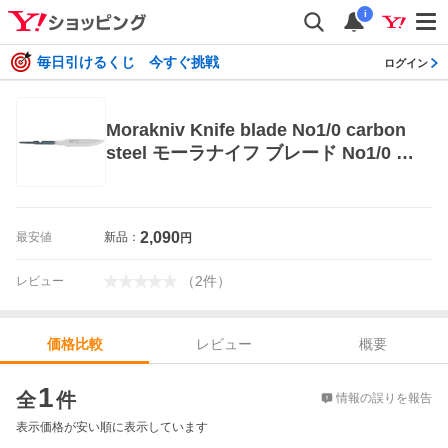
i
毎日引けるくじ 今すぐ挑戦
ログイン
Morakniv Knife blade No1/0 carbon
steel モーラナイフ ブレード No1/0 カ
ーボンスチール
2,090
最安値
新品：
円
（
2
件
）
レビュー
レビュー
概要
価格比較
価格比較
1
全
件
情報の誤りを報告
表示価格が安い順に表示しています