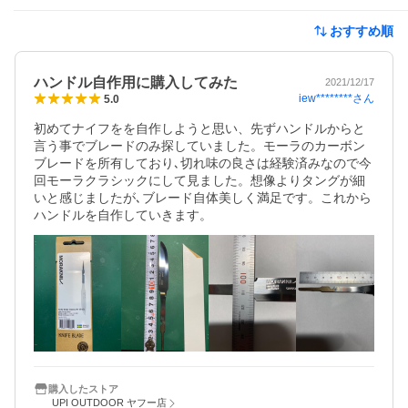
おすすめ順
ハンドル自作用に購入してみた
2021/12/17
iew********
さん
5.0
初めてナイフをを自作しようと思い、先ずハンドルからと
言う事でブレードのみ探していました。モーラのカーボン
ブレードを所有しており､切れ味の良さは経験済みなので今
回モーラクラシックにして見ました。想像よりタングが細
いと感じましたが､ブレード自体美しく満足です。これから
ハンドルを自作していきます。
購入したストア
UPI OUTDOOR ヤフー店