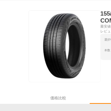
15
CO
最安値
レビュ
選択
本数
価格比較