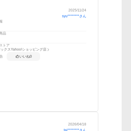
2025/11/24
syu********
さん
報
商品
ストア
ックスYahoo!ショッピング店
告
いいね
0
2026/04/18
tai********
さん