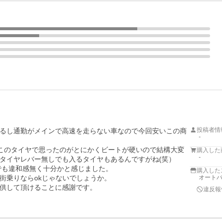
投稿者情
るし通勤がメインで高速を走らない車なので今回安いこの商
-
がこのタイヤで思ったのがとにかくビートが硬いので結構大変
購入した
-
タイヤレバー無しでも入るタイヤもあるんですがね(笑）

でも違和感無く十分かと感じました。

購入した
乗りならokじゃないでしょうか。

オートバ
供して頂けることに感謝です。

違反報