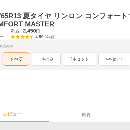
5/65R13 夏タイヤ リンロン コンフォートマ
MFORT MASTER
2,450
新品：
円
ー
4.59
（
44
件
）
中の条件
すべて
1本のみ
2本セット
4本セット
レビュー
概要