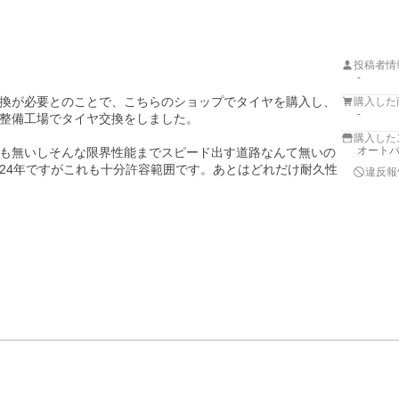
投稿者情
-
換が必要とのことで、こちらのショップでタイヤを購入し、
購入した
-
整備工場でタイヤ交換をしました。

購入した
オートバ
も無いしそんな限界性能までスピード出す道路なんて無いの
24年ですがこれも十分許容範囲です。あとはどれだけ耐久性
違反報