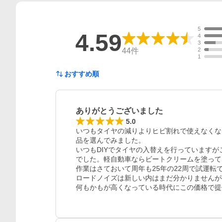
5
4.59
4
3
44
件
2
1
おすすめ順
ありがとうございました
5.0
いつもタイヤの減りよりヒビ割れで使えなくな
品を選んでみました。

いつもDIYでタイヤの入替えを行っています
でした。軽自動車ならビートクリームを塗って
作業はさておいて周年も25年の22周で試運転
ロードノイズは新しい内はまだ分かりませんが街
何もかもが高くなっている時代にこの価格で提