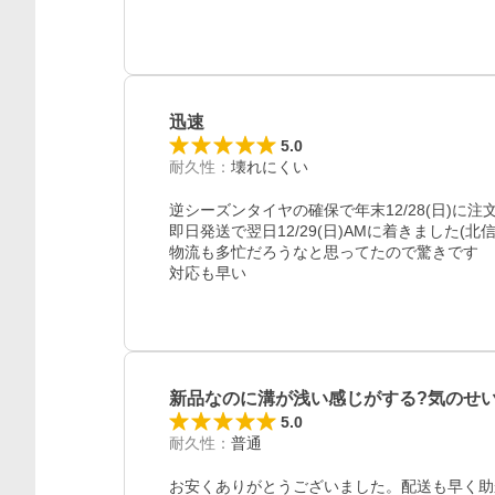
迅速
5.0
耐久性
：
壊れにくい
逆シーズンタイヤの確保で年末12/28(日)に
即日発送で翌日12/29(日)AMに着きました(北信
レビュー
物流も多忙だろうなと思ってたので驚きです

対応も早い
新品なのに溝が浅い感じがする?気のせ
5.0
耐久性
：
普通
お安くありがとうございました。配送も早く助