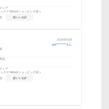
ストア
ックスYahoo!ショッピング店
告
いいね
0
2026/03/28
yys********
さん
報
商品
ストア
ックスYahoo!ショッピング店
告
いいね
0