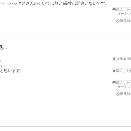
-
オートバックスさんのせいでは無い)品物は間違いないです。
購入した
オートバ
違反報
品…
投稿者情


-
す。

と思います。

購入した
-
。
購入した
オートバ
違反報