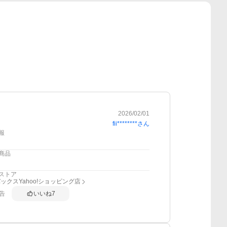
2026/02/01
fii********
さん
報
商品
ストア
ックスYahoo!ショッピング店
告
いいね
7