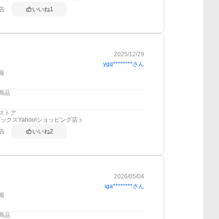
告
いいね
1
2025/12/29
ygq********
さん
報
商品
ストア
ックスYahoo!ショッピング店
告
いいね
2
2026/05/04
iga********
さん
報
商品