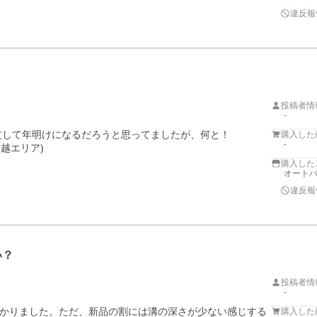
違反報
投稿者情
-
注文して年明けになるだろうと思ってましたが、何と！

購入した
-
越エリア)

購入した
オートバ
違反報
い？
投稿者情
-
かりました。ただ、新品の割には溝の深さが少ない感じする
購入した