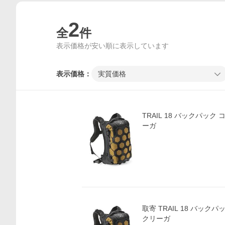
2
全
件
表示価格が安い順に表示しています
表示価格：
実質価格
TRAIL 18 バックパック 
ーガ
価格比較
取寄 TRAIL 18 バックパ
クリーガ