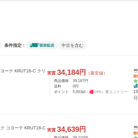
条件指定：
中古を含む
34,184
円
コヨーテ KRUT18-C クリ
実質
（最安値）
商品価格
39,187
円
送料
0
円
1
ポイント
5,003
pt
（
14
%）
要エントリー
日
34,639
円
ック コヨーテ KRUT18-C
実質
商品価格
39,710
円