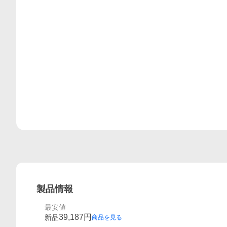
レビュー
製品情報
最安値
39,187
円
新品
商品を見る