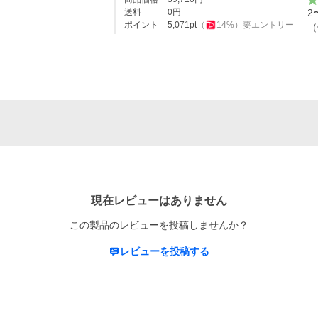
送料
0
円
2
ポイント
5,071
pt
（
14
%）
要エントリー
（
現在レビューはありません
この製品のレビューを投稿しませんか？
レビューを投稿する