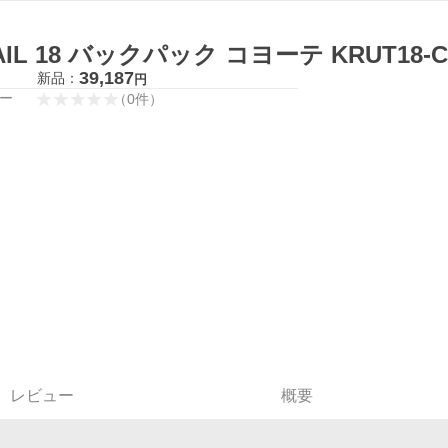
AIL 18 バックパック コヨーテ KRUT18
39,187
新品：
円
ー
（
0
件
）
レビュー
概要