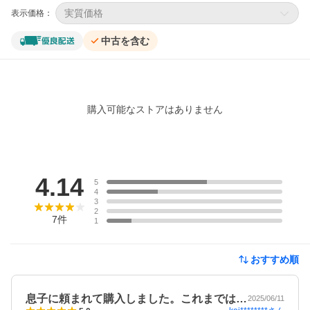
実質価格
表示価格：
中古を含む
購入可能なストアはありません
レビュー
4.14
5
4
3
2
7
件
1
おすすめ順
息子に頼まれて購入しました。これまでは…
2025/06/11