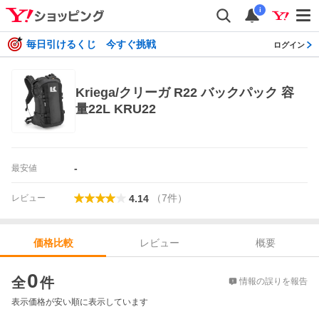
i
毎日引けるくじ 今すぐ挑戦
ログイン
Kriega/クリーガ R22 バックパック 容
量22L KRU22
-
最安値
（
7
件
）
レビュー
4.14
レビュー
概要
価格比較
価格比較
0
全
件
情報の誤りを報告
表示価格が安い順に表示しています