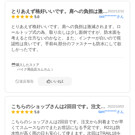
とりあえず格好いいです。肩への負担は激…
2022/12/10
sxs********
さん
5.0
とりあえず格好いいです。肩への負担は激減されます。ロ
ールトップ式の為、取り出しは少し面倒ですが、防水面を
考えると仕方ないのかなと。また、インナーが白いので視
認性は良いです。手前4L部分のファスナーも防水にして欲
しかったです。
購入したストア
バイク用品店カムカム
違反報告
いいね
1
こちらのショップさんは2回目です。注文…
2022/10/03
tam********
さん
5.0
こちらのショップさんは2回目です。注文から到着までが早
くてスムースなのでまたお世話になる予定です。R22は防
水性が高く雨の日も安心して使えます。次回はTRAIL18を