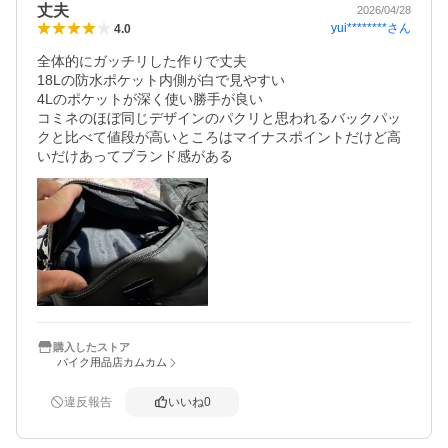
丈夫
2026/04/28
yui********
さん
4.0
全体的にガッチリした作りで丈夫

18Lの防水ポケット内側が白で見やすい

4Lのポケットが深く使い勝手が良い

コミネのほぼ同じデザインのパクリと思われるバックパッ
クと比べて値段が高いところはマイナスポイントだけど高
いだけあってブランド感がある
購入したストア
バイク用品店カムカム
違反報告
いいね
0