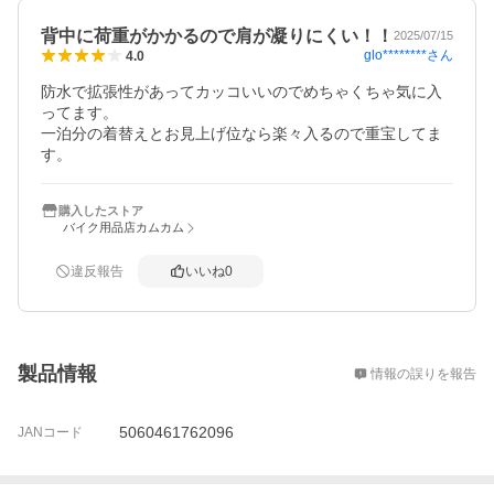
背中に荷重がかかるので肩が凝りにくい！！
2025/07/15
glo********
さん
4.0
防水で拡張性があってカッコいいのでめちゃくちゃ気に入
ってます。

一泊分の着替えとお見上げ位なら楽々入るので重宝してま
す。
購入したストア
バイク用品店カムカム
違反報告
いいね
0
概要
製品情報
情報の誤りを報告
5060461762096
JANコード