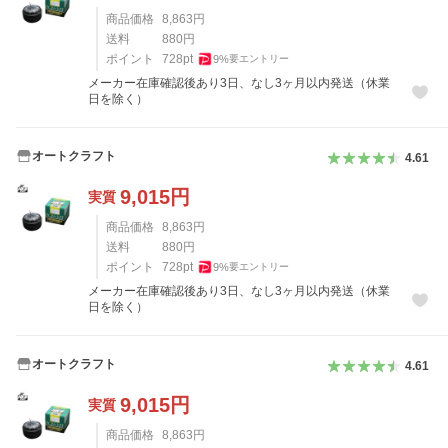
商品価格
8,863
円
送料
880
円
ポイント
728
pt
9
%
要エントリー
メーカー在庫確認後あり3日、なし3ヶ月以内発送（休業
日を除く）
オートクラフト
4.61
9,015
円
実質
商品価格
8,863
円
送料
880
円
ポイント
728
pt
9
%
要エントリー
メーカー在庫確認後あり3日、なし3ヶ月以内発送（休業
日を除く）
オートクラフト
4.61
9,015
円
実質
商品価格
8,863
円