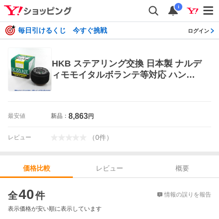
i
毎日引けるくじ 今すぐ挑戦
ログイン
HKB ステアリング交換 日本製 ナルデ
ィモモイタルボランテ等対応 ハンド
ルボス ホンダ OH-215 東栄産業
8,863
最安値
新品：
円
（
0
件
）
レビュー
レビュー
概要
価格比較
価格比較
40
全
件
情報の誤りを報告
表示価格が安い順に表示しています