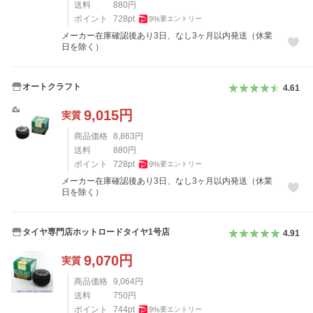
送料
880
円
ポイント
728
pt
9
%
要エントリー
メーカー在庫確認後あり3日、なし3ヶ月以内発送（休業
日を除く）
オートクラフト
4.61
9,015
円
実質
商品価格
8,863
円
送料
880
円
ポイント
728
pt
9
%
要エントリー
メーカー在庫確認後あり3日、なし3ヶ月以内発送（休業
日を除く）
タイヤ専門店ホットロードタイヤ1号店
4.91
9,070
円
実質
商品価格
9,064
円
送料
750
円
ポイント
744
pt
9
%
要エントリー