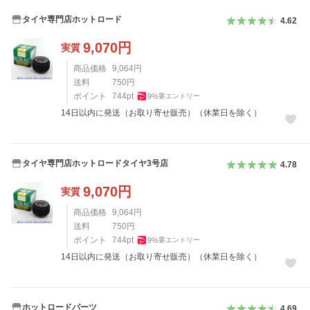
タイヤ専門店ホットロード
4.62
9,070
円
実質
商品価格
9,064
円
送料
750
円
ポイント
744
pt
9
%
要エントリー
14日以内に発送（お取り寄せ販売）（休業日を除く）
タイヤ専門店ホットロードタイヤ3号店
4.78
9,070
円
実質
商品価格
9,064
円
送料
750
円
ポイント
744
pt
9
%
要エントリー
14日以内に発送（お取り寄せ販売）（休業日を除く）
ホットロードパーツ
4.69