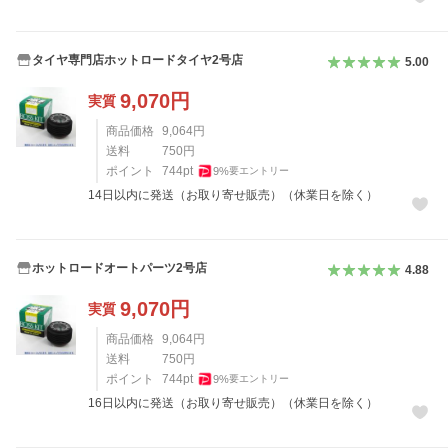
タイヤ専門店ホットロードタイヤ2号店
5.00
9,070
円
実質
商品価格
9,064
円
送料
750
円
ポイント
744
pt
9
%
要エントリー
14日以内に発送（お取り寄せ販売）（休業日を除く）
ホットロードオートパーツ2号店
4.88
9,070
円
実質
商品価格
9,064
円
送料
750
円
ポイント
744
pt
9
%
要エントリー
16日以内に発送（お取り寄せ販売）（休業日を除く）