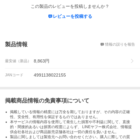
この製品のレビューを投稿しませんか？
レビューを投稿する
概要
製品情報
情報の誤りを報告
8,863
円
最安値（新品）
4991138022155
JANコード
掲載商品情報の免責事項について
掲載している情報の精度には万全を期しておりますが、その内容の正確
性、安全性、有用性を保証するものではありません。
本サービスの情報内容を使用して発生した損害や不利益に関して、直接
的・間接的あるいは損害の程度によらず、 LINEヤフー株式会社、情報提
供会社各社および商品販売店舗各社は一切の責任を負いません。
製品に関しましては製造元へお問い合わせください。購入に際しての質