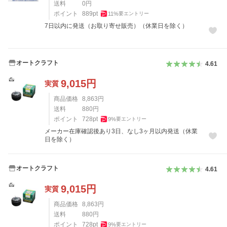
送料
0
円
ポイント
889
pt
11
%
要エントリー
7日以内に発送（お取り寄せ販売）（休業日を除く）
オートクラフト
4.61
9,015
円
実質
商品価格
8,863
円
送料
880
円
ポイント
728
pt
9
%
要エントリー
メーカー在庫確認後あり3日、なし3ヶ月以内発送（休業
日を除く）
オートクラフト
4.61
9,015
円
実質
商品価格
8,863
円
送料
880
円
ポイント
728
pt
9
%
要エントリー