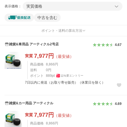
実質価格
表示価格：
中古を含む
ポイント・送料の算出方法
雑貨&車用品 アーティクル2号店
4.67
7,977
円
実質
（最安値）
商品価格
8,866
円
送料
0
円
ポイント
889
pt
11
%
要エントリー
7日以内に発送（お取り寄せ販売）（休業日を除く）
雑貨&カー用品 アーティクル
4.69
7,977
円
実質
（最安値）
商品価格
8,866
円