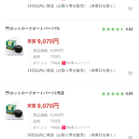
14日以内に発送（お取り寄せ販売）（休業日を除く）
ホットロードオートパーツYS
4.62
9,070
円
実質
商品価格
9,064
円
送料
750
円
ポイント
744
pt
9
%
要エントリー
14日以内に発送（お取り寄せ販売）（休業日を除く）
ホットロードオートパーツ1号店
4.85
9,070
円
実質
商品価格
9,064
円
送料
750
円
ポイント
744
pt
9
%
要エントリー
16日以内に発送（お取り寄せ販売）（休業日を除く）