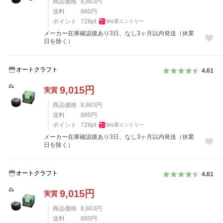
商品価格
8,863
円
送料
880
円
ポイント
728
pt
9
%
要エントリー
メーカー在庫確認後あり3日、なし3ヶ月以内発送（休業
日を除く）
オートクラフト
4.61
9,015
円
実質
商品価格
8,863
円
送料
880
円
ポイント
728
pt
9
%
要エントリー
メーカー在庫確認後あり3日、なし3ヶ月以内発送（休業
日を除く）
オートクラフト
4.61
9,015
円
実質
商品価格
8,863
円
送料
880
円