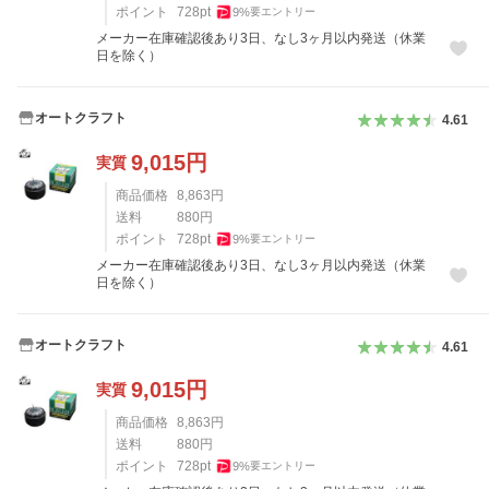
ポイント
728
pt
9
%
要エントリー
メーカー在庫確認後あり3日、なし3ヶ月以内発送（休業
日を除く）
オートクラフト
4.61
9,015
円
実質
商品価格
8,863
円
送料
880
円
ポイント
728
pt
9
%
要エントリー
メーカー在庫確認後あり3日、なし3ヶ月以内発送（休業
日を除く）
オートクラフト
4.61
9,015
円
実質
商品価格
8,863
円
送料
880
円
ポイント
728
pt
9
%
要エントリー