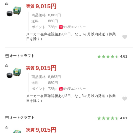
9,015
円
実質
商品価格
8,863
円
送料
880
円
ポイント
728
pt
9
%
要エントリー
メーカー在庫確認後あり3日、なし3ヶ月以内発送（休業
日を除く）
オートクラフト
4.61
9,015
円
実質
商品価格
8,863
円
送料
880
円
ポイント
728
pt
9
%
要エントリー
メーカー在庫確認後あり3日、なし3ヶ月以内発送（休業
日を除く）
オートクラフト
4.61
9,015
円
実質