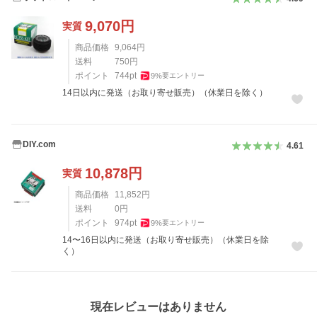
9,070
円
実質
商品価格
9,064
円
送料
750
円
ポイント
744
pt
9
%
要エントリー
14日以内に発送（お取り寄せ販売）（休業日を除く）
DIY.com
4.61
10,878
円
実質
商品価格
11,852
円
送料
0
円
ポイント
974
pt
9
%
要エントリー
14〜16日以内に発送（お取り寄せ販売）（休業日を除
く）
レビュー
現在レビューはありません