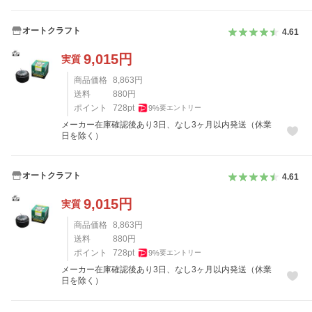
オートクラフト
4.61
9,015
円
実質
商品価格
8,863
円
送料
880
円
ポイント
728
pt
9
%
要エントリー
メーカー在庫確認後あり3日、なし3ヶ月以内発送（休業
日を除く）
オートクラフト
4.61
9,015
円
実質
商品価格
8,863
円
送料
880
円
ポイント
728
pt
9
%
要エントリー
メーカー在庫確認後あり3日、なし3ヶ月以内発送（休業
日を除く）