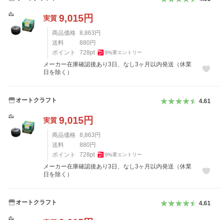
9,015
円
実質
商品価格
8,863
円
送料
880
円
ポイント
728
pt
9
%
要エントリー
メーカー在庫確認後あり3日、なし3ヶ月以内発送（休業
日を除く）
オートクラフト
4.61
9,015
円
実質
商品価格
8,863
円
送料
880
円
ポイント
728
pt
9
%
要エントリー
メーカー在庫確認後あり3日、なし3ヶ月以内発送（休業
日を除く）
オートクラフト
4.61