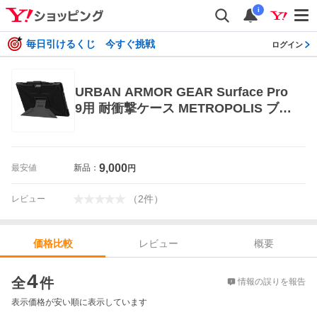
i
毎日引けるくじ 今すぐ挑戦
ログイン
URBAN ARMOR GEAR Surface Pro
9用 耐衝撃ケース METROPOLIS ブラ
ック UAG-SFPRO9-BK
9,000
最安値
新品：
円
（
2
件
）
レビュー
レビュー
概要
価格比較
価格比較
4
全
件
情報の誤りを報告
表示価格が安い順に表示しています