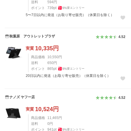
送料
594
円
ポイント
739
pt
9
%
要エントリー
5〜7日以内に発送（お取り寄せ販売）（休業日を除く）
秋葉原 アウトレットプラザ
4.52
10,335
円
実質
商品価格
10,550
円
送料
650
円
ポイント
865
pt
9
%
要エントリー
20日以内に発送（お取り寄せ販売）（休業日を除く）
ナノズ ヤフー店
4.52
10,524
円
実質
商品価格
11,465
円
送料
0
円
ポイント
941
pt
9
%
要エントリー