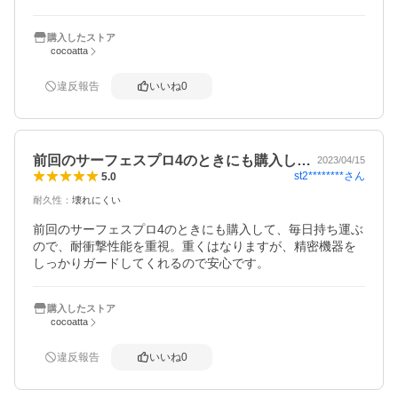
えば残念ですが、機能的には問題なし。あとは耐久性がど
うかというところです。
購入したストア
cocoatta
違反報告
いいね
0
前回のサーフェスプロ4のときにも購入し…
2023/04/15
st2********
さん
5.0
耐久性
：
壊れにくい
前回のサーフェスプロ4のときにも購入して、毎日持ち運ぶ
ので、耐衝撃性能を重視。重くはなりますが、精密機器を
しっかりガードしてくれるので安心です。
購入したストア
cocoatta
違反報告
いいね
0