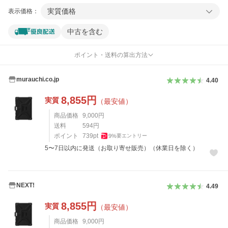
実質価格
表示価格：
中古を含む
ポイント・送料の算出方法
murauchi.co.jp
4.40
8,855
円
実質
（最安値）
商品価格
9,000
円
送料
594
円
ポイント
739
pt
9
%
要エントリー
5〜7日以内に発送（お取り寄せ販売）（休業日を除く）
NEXT!
4.49
8,855
円
実質
（最安値）
商品価格
9,000
円