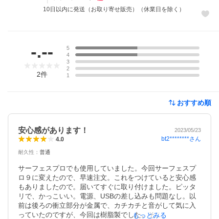
10日以内に発送（お取り寄せ販売）（休業日を除く）
レビュー
-.--
5
4
3
2
2
件
1
おすすめ順
安心感があります！
2023/05/23
bt2********
さん
4.0
耐久性
：
普通
サーフェスプロでも使用していました。今回サーフェスプ
ロ９に変えたので、早速注文。これをつけていると安心感
もありましたので。届いてすぐに取り付けました。ピッタ
リで、かっこいい。電源、USBの差し込みも問題なし。以
前は後ろの衝立部分が金属で、カチカチと音がして気に入
っていたのですが、今回は樹脂製でした。そこが残念と言
もっとみる