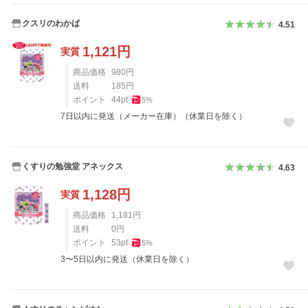
クスリのわかば
4.51
1,121
円
実質
商品価格
980
円
送料
185
円
ポイント
44
pt
5
%
7日以内に発送（メーカー在庫）（休業日を除く）
くすりの勉強堂 アネックス
4.63
1,128
円
実質
商品価格
1,181
円
送料
0
円
ポイント
53
pt
5
%
3〜5日以内に発送（休業日を除く）