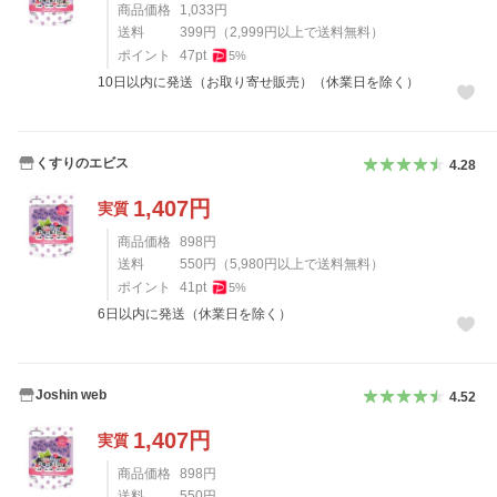
商品価格
1,033
円
送料
399
円
（
2,999
円以上で送料無料）
ポイント
47
pt
5
%
10日以内に発送（お取り寄せ販売）（休業日を除く）
くすりのエビス
4.28
1,407
円
実質
商品価格
898
円
送料
550
円
（
5,980
円以上で送料無料）
ポイント
41
pt
5
%
6日以内に発送（休業日を除く）
Joshin web
4.52
1,407
円
実質
商品価格
898
円
送料
550
円