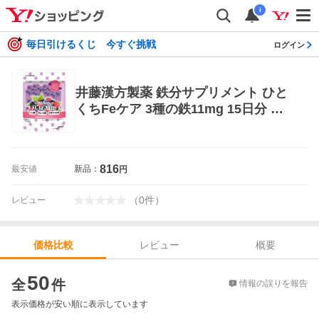
i
毎日引けるくじ 今すぐ挑戦
ログイン
井藤漢方製薬 鉄分サプリメント ひと
くちFeケア 3種の鉄11mg 15日分 粉
末タイプ
816
最安値
新品：
円
（
0
件
）
レビュー
レビュー
概要
価格比較
価格比較
50
全
件
情報の誤りを報告
表示価格が安い順に表示しています