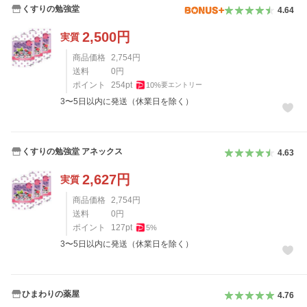
くすりの勉強堂
4.64
2,500
円
実質
商品価格
2,754
円
送料
0
円
ポイント
254
pt
10
%
要エントリー
3〜5日以内に発送（休業日を除く）
くすりの勉強堂 アネックス
4.63
2,627
円
実質
商品価格
2,754
円
送料
0
円
ポイント
127
pt
5
%
3〜5日以内に発送（休業日を除く）
ひまわりの薬屋
4.76