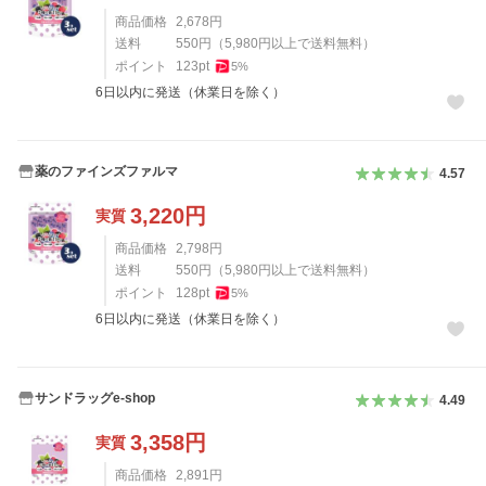
商品価格
2,678
円
送料
550
円
（
5,980
円以上で送料無料）
ポイント
123
pt
5
%
6日以内に発送（休業日を除く）
薬のファインズファルマ
4.57
3,220
円
実質
商品価格
2,798
円
送料
550
円
（
5,980
円以上で送料無料）
ポイント
128
pt
5
%
6日以内に発送（休業日を除く）
サンドラッグe-shop
4.49
3,358
円
実質
商品価格
2,891
円