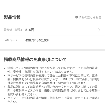
概要
製品情報
情報の誤りを報告
816
円
最安値（新品）
4987645401934
JANコード
掲載商品情報の免責事項について
掲載している情報の精度には万全を期しておりますが、その内容の正確
性、安全性、有用性を保証するものではありません。
本サービスの情報内容を使用して発生した損害や不利益に関して、直接
的・間接的あるいは損害の程度によらず、 LINEヤフー株式会社、情報提
供会社各社および商品販売店舗各社は一切の責任を負いません。
製品に関しましては製造元へお問い合わせください。購入に際しての質
問、各店舗サービスの内容、価格、販売開始日等に関しましては各店舗へ
お問い合わせください。
ポイント・支払額の正確な情報（付与条件・上限等）はカートをご確認く
ださい。