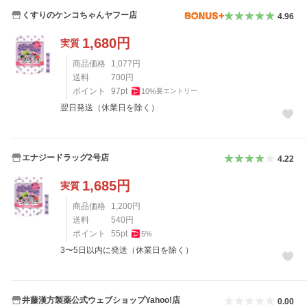
くすりのケンコちゃんヤフー店
4.96
1,680
円
実質
商品価格
1,077
円
送料
700
円
ポイント
97
pt
10
%
要エントリー
翌日発送（休業日を除く）
エナジードラッグ2号店
4.22
1,685
円
実質
商品価格
1,200
円
送料
540
円
ポイント
55
pt
5
%
3〜5日以内に発送（休業日を除く）
井藤漢方製薬公式ウェブショップYahoo!店
0.00