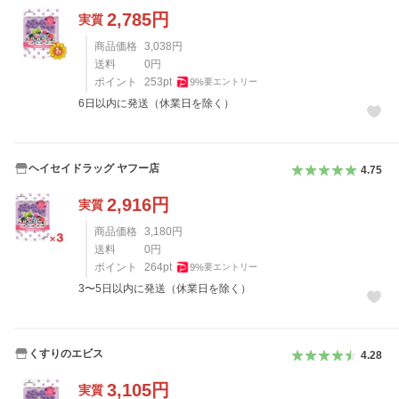
2,785
円
実質
商品価格
3,038
円
送料
0
円
ポイント
253
pt
9
%
要エントリー
6日以内に発送（休業日を除く）
ヘイセイドラッグ ヤフー店
4.75
2,916
円
実質
商品価格
3,180
円
送料
0
円
ポイント
264
pt
9
%
要エントリー
3〜5日以内に発送（休業日を除く）
くすりのエビス
4.28
3,105
円
実質