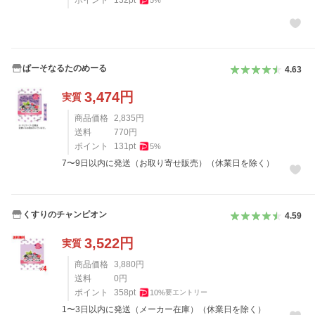
ポイント
132
pt
5
%
ぱーそなるたのめーる
4.63
3,474
円
実質
商品価格
2,835
円
送料
770
円
ポイント
131
pt
5
%
7〜9日以内に発送（お取り寄せ販売）（休業日を除く）
くすりのチャンピオン
4.59
3,522
円
実質
商品価格
3,880
円
送料
0
円
ポイント
358
pt
10
%
要エントリー
1〜3日以内に発送（メーカー在庫）（休業日を除く）