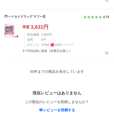
ヘイセイドラッグ ヤフー店
4.75
3,631
円
実質
商品価格
3,960
円
送料
0
円
ポイント
329
pt
9
%
要エントリー
3〜5日以内に発送（休業日を除く）
50
件までの商品を表示しています
レビュー
現在レビューはありません
この製品のレビューを投稿しませんか？
レビューを投稿する