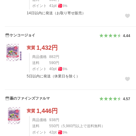
ポイント
41
pt
5
%
14日以内に発送（お取り寄せ販売）
ケンコージョイ
4.44
1,432
円
実質
商品価格
882
円
送料
590
円
ポイント
40
pt
5
%
5日以内に発送（休業日を除く）
薬のファインズファルマ
4.57
1,446
円
実質
商品価格
938
円
送料
550
円
（
5,980
円以上で送料無料）
ポイント
42
pt
5
%