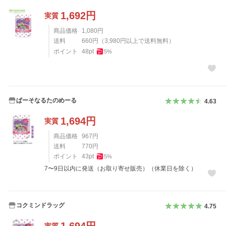
1,692
円
実質
商品価格
1,080
円
送料
660
円
（
3,980
円以上で送料無料）
ポイント
48
pt
5
%
ぱーそなるたのめーる
4.63
1,694
円
実質
商品価格
967
円
送料
770
円
ポイント
43
pt
5
%
7〜9日以内に発送（お取り寄せ販売）（休業日を除く）
コクミンドラッグ
4.75
1,694
円
実質