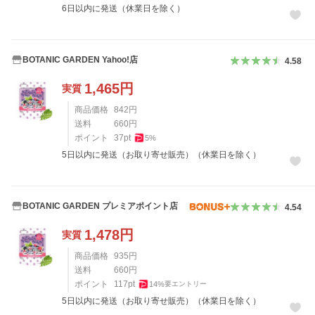
6日以内に発送（休業日を除く）
BOTANIC GARDEN Yahoo!店
4.58
1,465
円
実質
商品価格
842
円
送料
660
円
ポイント
37
pt
5
%
5日以内に発送（お取り寄せ販売）（休業日を除く）
BOTANIC GARDEN プレミアポイント店
4.54
1,478
円
実質
商品価格
935
円
送料
660
円
ポイント
117
pt
14
%
要エントリー
5日以内に発送（お取り寄せ販売）（休業日を除く）