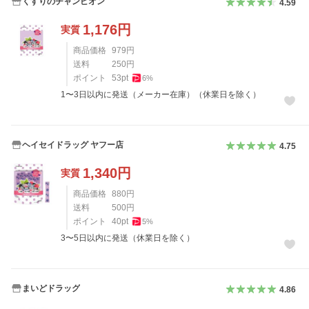
くすりのチャンピオン
4.59
1,176
円
実質
商品価格
979
円
送料
250
円
ポイント
53
pt
6
%
1〜3日以内に発送（メーカー在庫）（休業日を除く）
ヘイセイドラッグ ヤフー店
4.75
1,340
円
実質
商品価格
880
円
送料
500
円
ポイント
40
pt
5
%
3〜5日以内に発送（休業日を除く）
まいどドラッグ
4.86