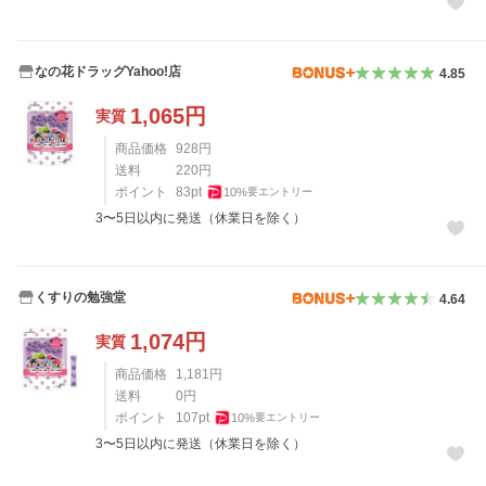
なの花ドラッグYahoo!店
4.85
1,065
円
実質
商品価格
928
円
送料
220
円
ポイント
83
pt
10
%
要エントリー
3〜5日以内に発送（休業日を除く）
くすりの勉強堂
4.64
1,074
円
実質
商品価格
1,181
円
送料
0
円
ポイント
107
pt
10
%
要エントリー
3〜5日以内に発送（休業日を除く）