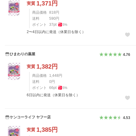
1,371
円
実質
商品価格
818
円
送料
590
円
ポイント
37
pt
5
%
2〜4日以内に発送（休業日を除く）
ひまわりの薬屋
4.76
1,382
円
実質
商品価格
1,448
円
送料
0
円
ポイント
66
pt
5
%
6日以内に発送（休業日を除く）
ケンコーライフ ヤフー店
4.53
1,385
円
実質