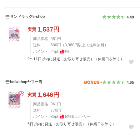
サンドラッグe-shop
4.49
1,537
円
実質
商品価格
981
円
送料
600
円
（
3,980
円以上で送料無料）
ポイント
44
pt
5
%
9〜11日以内に発送（お取り寄せ販売）（休業日を除く）
bellashopヤフー店
4.65
1,646
円
実質
商品価格
961
円
送料
770
円
ポイント
85
pt
10
%
要エントリー
5日以内に発送（お取り寄せ販売）（休業日を除く）