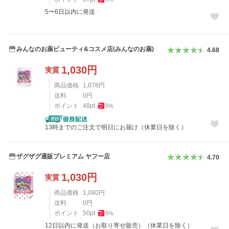
5〜6日以内に発送
みんなのお薬ビューティ&コスメ店(みんなのお薬)
4.68
1,030
円
実質
商品価格
1,078
円
送料
0
円
ポイント
48
pt
5
%
13時までのご注文で明日にお届け（休業日を除く）
ザグザグ通販プレミアム ヤフー店
4.70
1,030
円
実質
商品価格
1,080
円
送料
0
円
ポイント
50
pt
5
%
12日以内に発送（お取り寄せ販売）（休業日を除く）