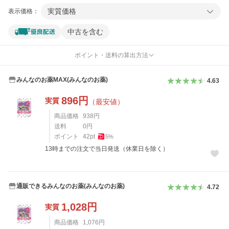
実質価格
表示価格：
中古を含む
ポイント・送料の算出方法
みんなのお薬MAX(みんなのお薬)
4.63
896
円
実質
（最安値）
商品価格
938
円
送料
0
円
ポイント
42
pt
5
%
13時までの注文で当日発送（休業日を除く）
通販できるみんなのお薬(みんなのお薬)
4.72
1,028
円
実質
商品価格
1,076
円