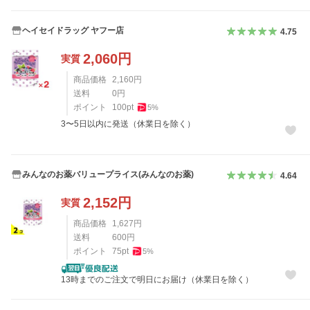
ヘイセイドラッグ ヤフー店
4.75
2,060
円
実質
商品価格
2,160
円
送料
0
円
ポイント
100
pt
5
%
3〜5日以内に発送（休業日を除く）
みんなのお薬バリュープライス(みんなのお薬)
4.64
2,152
円
実質
商品価格
1,627
円
送料
600
円
ポイント
75
pt
5
%
13時までのご注文で明日にお届け（休業日を除く）