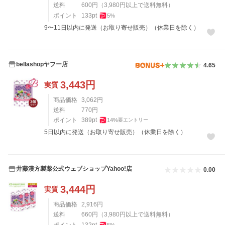
送料
600
円
（
3,980
円以上で送料無料）
ポイント
133
pt
5
%
9〜11日以内に発送（お取り寄せ販売）（休業日を除く）
bellashopヤフー店
4.65
3,443
円
実質
商品価格
3,062
円
送料
770
円
ポイント
389
pt
14
%
要エントリー
5日以内に発送（お取り寄せ販売）（休業日を除く）
井藤漢方製薬公式ウェブショップYahoo!店
0.00
3,444
円
実質
商品価格
2,916
円
送料
660
円
（
3,980
円以上で送料無料）