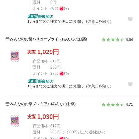
送料
0
円
ポイント
48
pt
5
%
13時までのご注文で明日にお届け（休業日を除く）
みんなのお薬バリュープライス(みんなのお薬)
4.64
1,029
円
実質
商品価格
816
円
送料
250
円
ポイント
37
pt
5
%
13時までのご注文で明日にお届け（休業日を除く）
みんなのお薬プレミアム(みんなのお薬)
4.71
1,030
円
実質
商品価格
817
円
送料
250
円
（
6,980
円以上で送料無料）
ポイント
37
pt
5
%