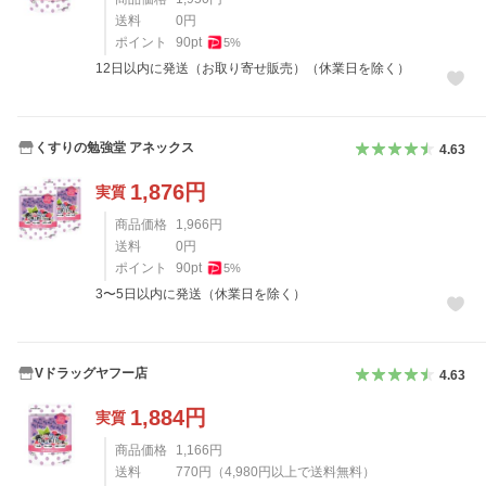
送料
0
円
ポイント
90
pt
5
%
12日以内に発送（お取り寄せ販売）（休業日を除く）
くすりの勉強堂 アネックス
4.63
1,876
円
実質
商品価格
1,966
円
送料
0
円
ポイント
90
pt
5
%
3〜5日以内に発送（休業日を除く）
Vドラッグヤフー店
4.63
1,884
円
実質
商品価格
1,166
円
送料
770
円
（
4,980
円以上で送料無料）