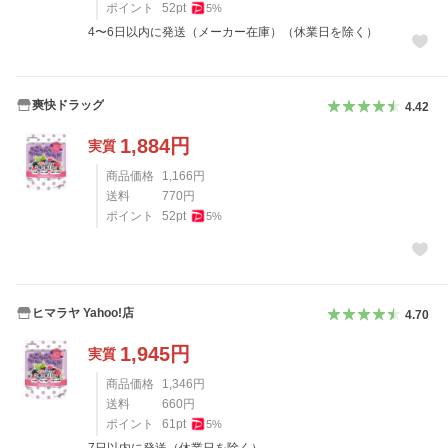
ポイント
52
pt
5
%
4〜6日以内に発送（メーカー在庫）（休業日を除く）
爽快ドラッグ
4.42
1,884
円
実質
商品価格
1,166
円
送料
770
円
ポイント
52
pt
5
%
ヒマラヤ Yahoo!店
4.70
1,945
円
実質
商品価格
1,346
円
送料
660
円
ポイント
61
pt
5
%
7日以内に発送（休業日を除く）