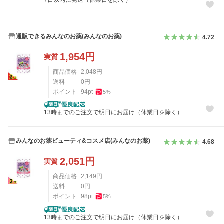
通販できるみんなのお薬(みんなのお薬)
4.72
1,954
円
実質
商品価格
2,048
円
送料
0
円
ポイント
94
pt
5
%
13時までのご注文で明日にお届け（休業日を除く）
みんなのお薬ビューティ&コスメ店(みんなのお薬)
4.68
2,051
円
実質
商品価格
2,149
円
送料
0
円
ポイント
98
pt
5
%
13時までのご注文で明日にお届け（休業日を除く）