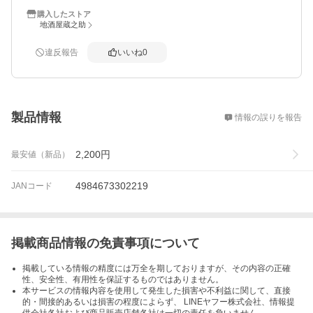
購入したストア
地酒屋蔵之助
違反報告
いいね
0
概要
製品情報
情報の誤りを報告
2,200
円
最安値（新品）
4984673302219
JANコード
掲載商品情報の免責事項について
掲載している情報の精度には万全を期しておりますが、その内容の正確
性、安全性、有用性を保証するものではありません。
本サービスの情報内容を使用して発生した損害や不利益に関して、直接
的・間接的あるいは損害の程度によらず、 LINEヤフー株式会社、情報提