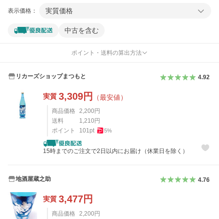
実質価格
表示価格：
中古を含む
ポイント・送料の算出方法
リカーズショップまつもと
4.92
3,309
円
実質
（最安値）
商品価格
2,200
円
送料
1,210
円
ポイント
101
pt
5
%
15時までのご注文で2日以内にお届け（休業日を除く）
地酒屋蔵之助
4.76
3,477
円
実質
商品価格
2,200
円