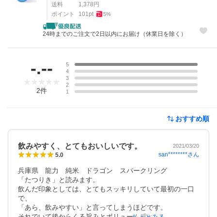
送料
1,378
円
ポイント
101
pt
5
%
24時までのご注文で2日以内にお届け（休業日を除く）
レビュー
-.--
5
4
3
2
2
件
1
おすすめ順
飲みやすく、とてもおいしいです。
2021/03/20
san********
さん
5.0
兵庫県　龍力　純米　ドラゴン　スパークリング　

「たつりき」と読みます。

飲んだ印象としては、とてもスッキリしていて最初の一口
で、

「あら、飲みやすい」と言ってしまうほどです。

それでいて後からくる旨みとボリューム感と最高です。
