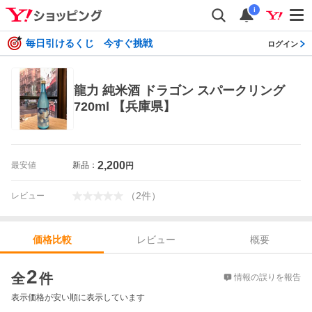
i
毎日引けるくじ 今すぐ挑戦
ログイン
龍力 純米酒 ドラゴン スパークリング
720ml 【兵庫県】
2,200
最安値
新品：
円
（
2
件
）
レビュー
レビュー
概要
価格比較
価格比較
2
全
件
情報の誤りを報告
表示価格が安い順に表示しています