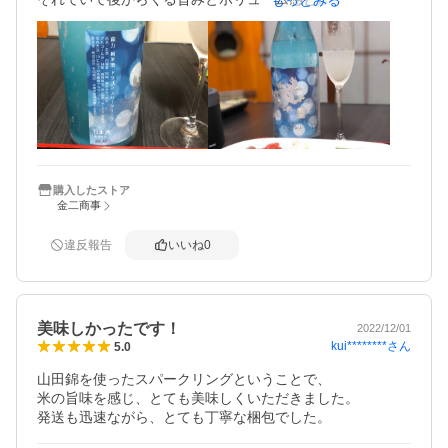
もっとみる
兵庫県産の山田錦で作ってあり、泡がきめ細かいと感じま
したら、

スパークリングなので吹きこぼれ注意！と記載があります
が、

思ったよりも吹きこぼれないです。

ワイングラスで飲むのに合うと思います。

あくまでも主観ですが、初めて飲んだ時美味しくさらに2本
買ったくらいです。
購入したストア
金二商事
違反報告
いいね
0
美味しかったです！
2022/12/01
kui********
さん
5.0
山田錦を使ったスパークリングということで、

米の旨味を感じ、とても美味しくいただきました。

発送も迅速ながら、とても丁寧な梱包でした。