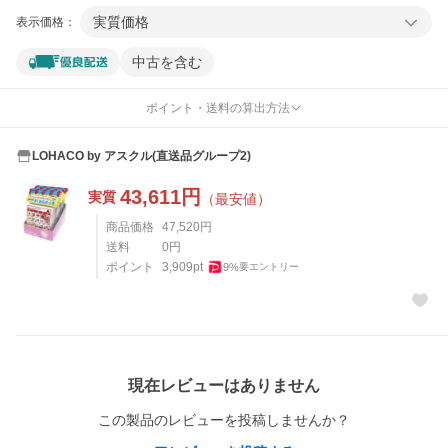
実質価格
表示価格：
中古を含む
ポイント・送料の算出方法
LOHACO by アスクル(直送品グループ2)
43,611
円
実質
（最安値）
商品価格
47,520
円
送料
0
円
ポイント
3,909
pt
9
%
要エントリー
レビュー
現在レビューはありません
この製品のレビューを投稿しませんか？