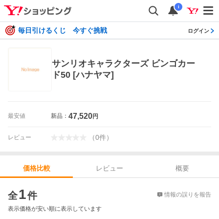
i
毎日引けるくじ 今すぐ挑戦
ログイン
サンリオキャラクターズ ビンゴカー
ド50 [ハナヤマ]
47,520
最安値
新品：
円
（
0
件
）
レビュー
レビュー
概要
価格比較
価格比較
1
全
件
情報の誤りを報告
表示価格が安い順に表示しています