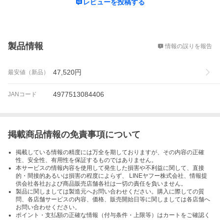
レビューを投稿する
概要
製品情報
情報の誤りを報告
47,520
円
最安値（新品）
4977513084406
JANコード
掲載商品情報の免責事項について
掲載している情報の精度には万全を期しておりますが、その内容の正確
性、安全性、有用性を保証するものではありません。
本サービスの情報内容を使用して発生した損害や不利益に関して、直接
的・間接的あるいは損害の程度によらず、 LINEヤフー株式会社、情報提
供会社各社および商品販売店舗各社は一切の責任を負いません。
製品に関しましては製造元へお問い合わせください。購入に際しての質
問、各店舗サービスの内容、価格、販売開始日等に関しましては各店舗へ
お問い合わせください。
ポイント・支払額の正確な情報（付与条件・上限等）はカートをご確認く