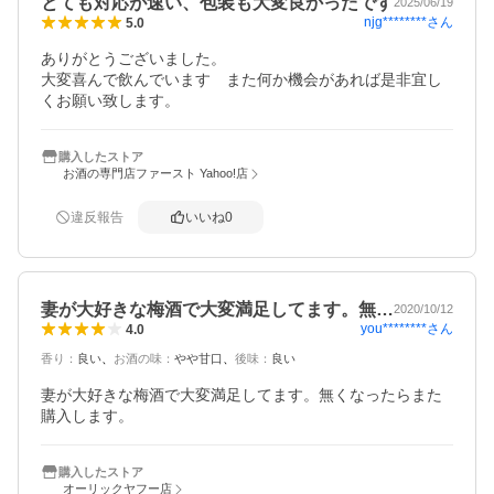
とても対応が速い、包装も大変良かったです
2025/06/19
njg********
さん
5.0
ありがとうございました。

大変喜んで飲んでいます　また何か機会があれば是非宜し
くお願い致します。
購入したストア
お酒の専門店ファースト Yahoo!店
違反報告
いいね
0
妻が大好きな梅酒で大変満足してます。無…
2020/10/12
you********
さん
4.0
香り
：
良い
お酒の味
：
やや甘口
後味
：
良い
妻が大好きな梅酒で大変満足してます。無くなったらまた
購入します。
購入したストア
オーリックヤフー店