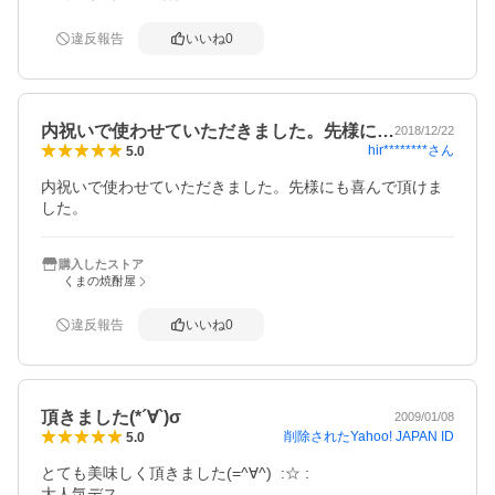
違反報告
いいね
0
内祝いで使わせていただきました。先様に…
2018/12/22
hir********
さん
5.0
内祝いで使わせていただきました。先様にも喜んで頂けま
した。
購入したストア
くまの焼酎屋
違反報告
いいね
0
頂きました(*´∀`)σ
2009/01/08
削除されたYahoo! JAPAN ID
5.0
とても美味しく頂きました(=^∀^)  :☆ :

大人気デス