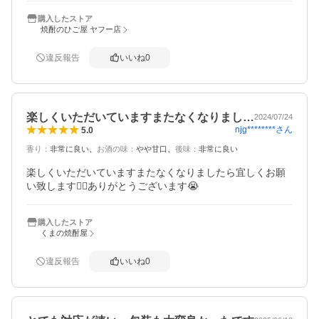
購入したストア
焼酎のひご屋 ヤフー店
違反報告
いいね
0
楽しくいただいていますまたなくなりまし…
2024/07/24
njg********
さん
5.0
香り
：
非常に良い
お酒の味
：
やや甘口
後味
：
非常に良い
楽しくいただいていますまたなくなりましたら宜しくお願
い致します🙇‍♀️ありがとうございます😭
購入したストア
くまの焼酎屋
違反報告
いいね
0