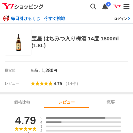
i
毎日引けるくじ 今すぐ挑戦
ログイン
宝星 はちみつ入り梅酒 14度 1800ml
(1.8L)
1,280
最安値
新品：
円
（
14
件
）
レビュー
4.79
価格比較
概要
レビュー
レビュー
4.79
5
4
3
2