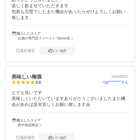
楽しく飲ませていただきます

包装も完璧でしたまた機会があったらぜひよろしくお願い
致します。
購入したストア
お酒の専門店ファースト Yahoo!店
違反報告
いいね
0
美味しい梅酒
2026/05/27
njg********
さん
5.0
とても良いです

美味しくいただいていますありがとうございましたまた機
会があれば是非宜しくお願い致します🙇
購入したストア
田中角栄商店
違反報告
いいね
0