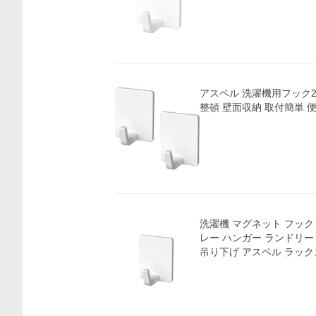
アスベル 洗濯機用フック2
整頓 壁面収納 取付簡単 便
洗濯機 マグネット フック 収
レー ハンガー ランドリー
吊り下げ アスベル ラックス 