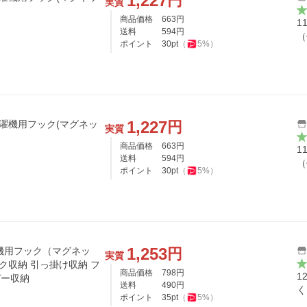
1,227
円
実質
商品価格
663
円
1
送料
594
円
（
ポイント
30
pt
（
5
%）
1,227
円
 洗濯機用フック(マグネッ
実質
商品価格
663
円
1
送料
594
円
（
ポイント
30
pt
（
5
%）
1,253
円
濯機用フック（マグネッ
実質
フック収納 引っ掛け収納 フ
商品価格
798
円
1
ガー収納
送料
490
円
く
ポイント
35
pt
（
5
%）