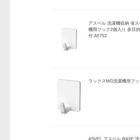
アスベル 洗濯機収納 省ス
機用フック2個入り 多目的
付 A5752
ラックスMG洗濯機用フッ
ASVEL アスベル RAXE