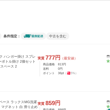
条件指定：
中古を含む
777
円
ク ハンガー掛け スプレ
実質
（最安値）
ーボトル掛け 2個セット
商品価格
813
円
スペース 2
送料
0
円
ポイント
36
pt
（
5
%）
859
円
ペース ラックスMG洗濯
実質
 マグネット 白 滑り止め
商品価格
899
円