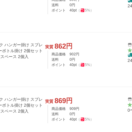
送料
0
円
2
ポイント
40
pt
（
5
%）
862
円
ク ハンガー掛け スプレ
実質
ーボトル掛け 2個セット
商品価格
902
円
省スペース 2個入
送料
0
円
2
ポイント
40
pt
（
5
%）
869
円
ク ハンガー掛け スプレ
実質
ーボトル掛け 2個セット
商品価格
909
円
0
省スペース 2個入
送料
0
円
ポイント
40
pt
（
5
%）