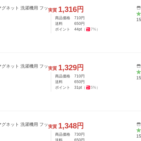
1,316
円
 マグネット 洗濯機用 フッ
実質
商品価格
710
円
1
送料
650
円
ポイント
44
pt
（
7
%）
1,329
円
 マグネット 洗濯機用 フッ
実質
商品価格
710
円
1
送料
650
円
ポイント
31
pt
（
5
%）
1,348
円
 マグネット 洗濯機用 フッ
実質
商品価格
730
円
1
送料
650
円