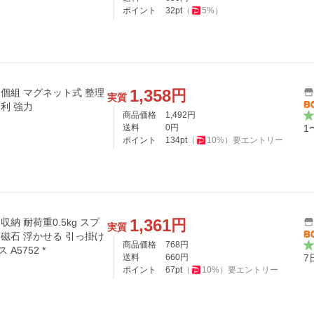
ポイント
32
pt
（
5
%）
1,358
円
個組 マグネット式 整理
実質
利 強力
商品価格
1,492
円
送料
0
円
1
ポイント
134
pt
（
10
%）
要エントリー
1,361
円
納 耐荷重0.5kg スプ
実質
 磁石 浮かせる 引っ掛け
商品価格
768
円
A5752 *
送料
660
円
7
ポイント
67
pt
（
10
%）
要エントリー