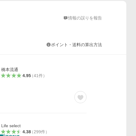
情報の誤りを報告
ポイント・送料の算出方法
橋本流通
4.95
（
41
件
）
Life select
4.38
（
299
件
）