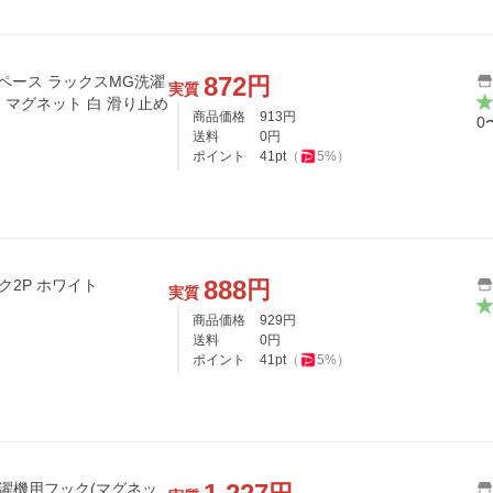
872
円
ペース ラックスMG洗濯
実質
 マグネット 白 滑り止め
商品価格
913
円
0
送料
0
円
ポイント
41
pt
（
5
%）
888
円
ク2P ホワイト
実質
商品価格
929
円
送料
0
円
ポイント
41
pt
（
5
%）
 洗濯機用フック(マグネッ