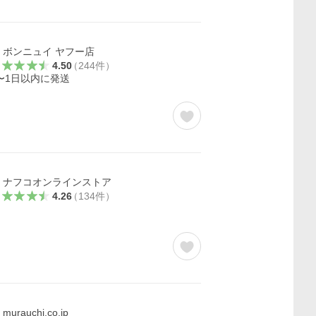
ボンニュイ ヤフー店
4.50
（
244
件
）
〜1日以内に発送
ナフコオンラインストア
4.26
（
134
件
）
murauchi.co.jp