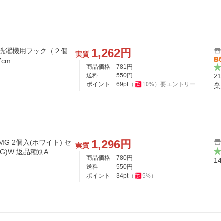
1,262
円
 洗濯機用フック（２個
実質
7cm
商品価格
781
円
送料
550
円
2
ポイント
69
pt
（
10
%）
要エントリー
業
1,296
円
G 2個入(ホワイト) セ
実質
G)W 返品種別A
商品価格
780
円
1
送料
550
円
ポイント
34
pt
（
5
%）