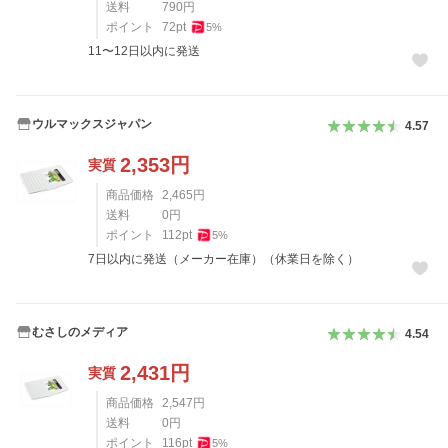
送料
790
円
ポイント
72
pt
5
%
11〜12日以内に発送
ウルマックスジャパン
4.57
2,353
円
実質
商品価格
2,465
円
送料
0
円
ポイント
112
pt
5
%
7日以内に発送（メーカー在庫）（休業日を除く）
むさしのメディア
4.54
2,431
円
実質
商品価格
2,547
円
送料
0
円
ポイント
116
pt
5
%