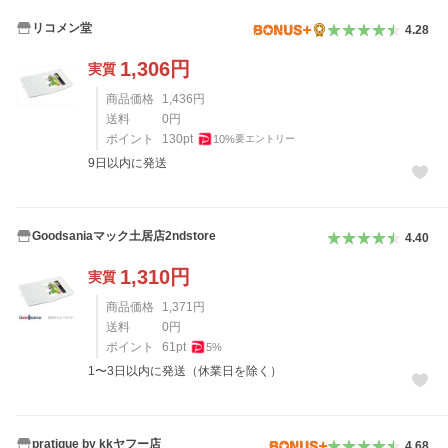
リコメン堂
4.28
1,306
円
実質
商品価格
1,436
円
送料
0
円
ポイント
130
pt
10
%
要エントリー
9日以内に発送
Goodsaniaマック土居店2ndstore
4.40
1,310
円
実質
商品価格
1,371
円
送料
0
円
ポイント
61
pt
5
%
1〜3日以内に発送（休業日を除く）
pratique by kkヤフー店
4.68