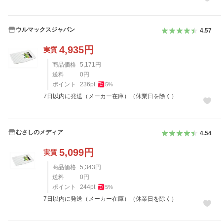
ウルマックスジャパン
4.57
4,935
円
実質
商品価格
5,171
円
送料
0
円
ポイント
236
pt
5
%
7日以内に発送（メーカー在庫）（休業日を除く）
むさしのメディア
4.54
5,099
円
実質
商品価格
5,343
円
送料
0
円
ポイント
244
pt
5
%
7日以内に発送（メーカー在庫）（休業日を除く）