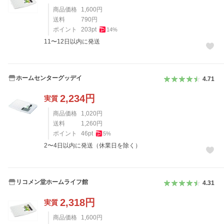
商品価格
1,600
円
送料
790
円
ポイント
203
pt
14
%
11〜12日以内に発送
ホームセンターグッデイ
4.71
2,234
円
実質
商品価格
1,020
円
送料
1,260
円
ポイント
46
pt
5
%
2〜4日以内に発送（休業日を除く）
リコメン堂ホームライフ館
4.31
2,318
円
実質
商品価格
1,600
円