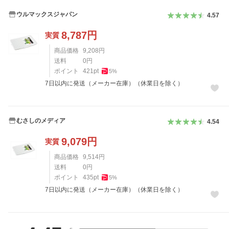
ウルマックスジャパン
4.57
8,787
円
実質
商品価格
9,208
円
送料
0
円
ポイント
421
pt
5
%
7日以内に発送（メーカー在庫）（休業日を除く）
むさしのメディア
4.54
9,079
円
実質
商品価格
9,514
円
送料
0
円
ポイント
435
pt
5
%
7日以内に発送（メーカー在庫）（休業日を除く）
レビュー