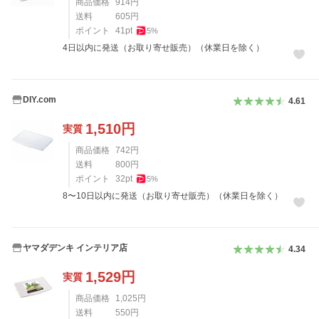
商品価格
914
円
送料
605
円
ポイント
41
pt
5
%
4日以内に発送（お取り寄せ販売）（休業日を除く）
DIY.com
4.61
1,510
円
実質
商品価格
742
円
送料
800
円
ポイント
32
pt
5
%
8〜10日以内に発送（お取り寄せ販売）（休業日を除く）
ヤマダデンキ インテリア店
4.34
1,529
円
実質
商品価格
1,025
円
送料
550
円