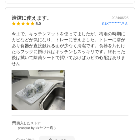
清潔に使えます。
2024/06/25
nak********
さん
5.0
今まで、キッチンマットを使ってましたが、梅雨の時期に
カビなどが気になり、トレーに替えました。トレーに溝が
あり食器が直接触れる面が少なく清潔です。食器を片付け
たらフックに掛ければキッチンもスッキリです。終わった
後は拭いて除菌シートで拭いておけばカビの心配はありま
せん
購入したストア
pratique by kkヤフー店