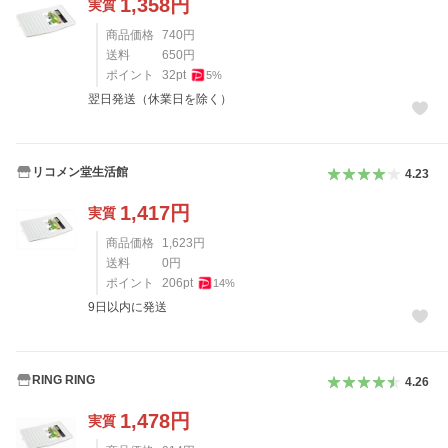
1,358
円
実質
商品価格
740
円
送料
650
円
ポイント
32
pt
5
%
翌日発送（休業日を除く）
リコメン堂生活館
4.23
1,417
円
実質
商品価格
1,623
円
送料
0
円
ポイント
206
pt
14
%
9日以内に発送
RING RING
4.26
1,478
円
実質