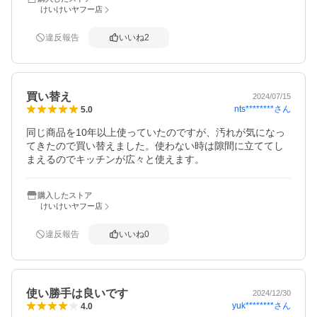
けいけいヤフー店
違反報告
いいね
2
買い替え
2024/07/15
nts********
さん
5.0
同じ商品を10年以上使っていたのですが、汚れが気になっ
てきたので買い替えました。使わない時は隙間に立ててし
まえるのでキッチンが広々と使えます。
購入したストア
けいけいヤフー店
違反報告
いいね
0
使い勝手は良いです
2024/12/30
yuk********
さん
4.0