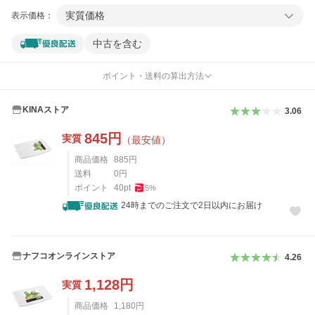
実質価格
表示価格：
中古を含む
ポイント・送料の算出方法
KINAストア
3.06
845
円
実質
（最安値）
商品価格
885
円
送料
0
円
ポイント
40
pt
5
%
24時までのご注文で2日以内にお届け
ナフコオンラインストア
4.26
1,128
円
実質
商品価格
1,180
円