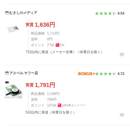
むさしのメディア
4.54
1,636
円
実質
商品価格
1,713
円
送料
0
円
ポイント
77
pt
5
%
7日以内に発送（メーカー在庫）（休業日を除く）
アスベル ヤフー店
4.72
1,791
円
実質
商品価格
1,198
円
送料
700
円
ポイント
107
pt
10
%
要エントリー
5日以内に発送（休業日を除く）