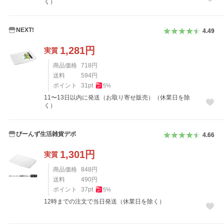
く）
NEXT!
4.49
1,281
円
実質
商品価格
718
円
送料
594
円
ポイント
31
pt
5
%
11〜13日以内に発送（お取り寄せ販売）（休業日を除
く）
びーんず生活雑貨デポ
4.66
1,301
円
実質
商品価格
848
円
送料
490
円
ポイント
37
pt
5
%
12時までの注文で当日発送（休業日を除く）