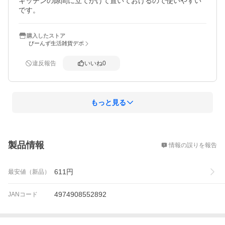
キッチンの隙間に立てかけて置いておけるので使いやすい
です。
購入したストア
びーんず生活雑貨デポ
違反報告
いいね
0
もっと見る
概要
製品情報
情報の誤りを報告
611
円
最安値（新品）
4974908552892
JANコード