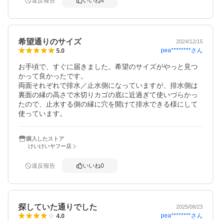
違反報告
いいね
4
希望通りのサイズ
2024/12/15
pea********
さん
5.0
お手頃で、すぐに届きました。希望のサイズがやっと見つ
かって良かったです。

両面それぞれで排水／止水側になっていますが、排水側は
裏面の縁の高さで水切りカゴの底に近過ぎて使いづらかっ
たので、止水する側の縁に穴を開けて排水できる様にして
購入したストア
けいけいヤフー店
違反報告
いいね
0
探していた通りでした
2025/08/23
pea********
さん
4.0