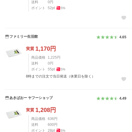
送料
0
円
ポイント
52
pt
5
%
ファミリー生活館
4.65
1,170
円
実質
商品価格
1,225
円
送料
0
円
ポイント
55
pt
5
%
8時までの注文で当日発送（休業日を除く）
あきばおー ヤフーショップ
4.49
1,208
円
実質
商品価格
636
円
送料
600
円
ポイント
28
pt
5
%