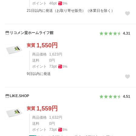
ポイント
46
pt
5
%
21日以内に発送（お取り寄せ販売）（休業日を除く）
リコメン堂ホームライフ館
4.31
1,550
円
実質
商品価格
1,623
円
送料
0
円
ポイント
73
pt
5
%
9日以内に発送
LIKE.SHOP
4.51
1,559
円
実質
商品価格
1,632
円
送料
0
円
ポイント
73
pt
5
%