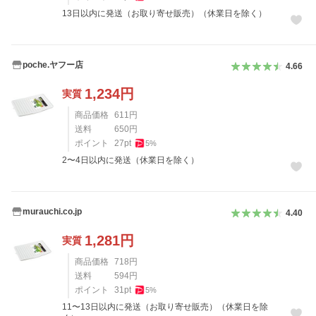
13日以内に発送（お取り寄せ販売）（休業日を除く）
poche.ヤフー店
4.66
1,234
円
実質
商品価格
611
円
送料
650
円
ポイント
27
pt
5
%
2〜4日以内に発送（休業日を除く）
murauchi.co.jp
4.40
1,281
円
実質
商品価格
718
円
送料
594
円
ポイント
31
pt
5
%
11〜13日以内に発送（お取り寄せ販売）（休業日を除