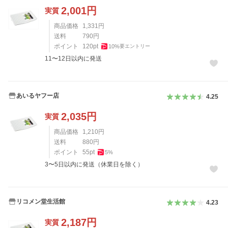
2,001
円
実質
商品価格
1,331
円
送料
790
円
ポイント
120
pt
10
%
要エントリー
11〜12日以内に発送
あいるヤフー店
4.25
2,035
円
実質
商品価格
1,210
円
送料
880
円
ポイント
55
pt
5
%
3〜5日以内に発送（休業日を除く）
リコメン堂生活館
4.23
2,187
円
実質