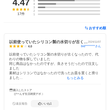
4.47
5
4
3
2
17
件
1
おすすめ順
以前使っていたシリコン製の水切りが古く…
2024/11/07
bid********
さん
4.0
以前使っていたシリコン製の水切りが古くなったので、代
わりの物を探していました

同じ商品はなかったのですが、良さそうだったので注文し
ました

素材はシリコンではなかったので洗ったお皿を置くと滑り
ました

もっとみる
 溝がもう少し深いと良かったかなと思いましたがすぐ拭い
て片付けるので問題無いです！

購入したストア
傾斜があるので水切りが出来て良いです
びーんず生活雑貨デポ
違反報告
いいね
1