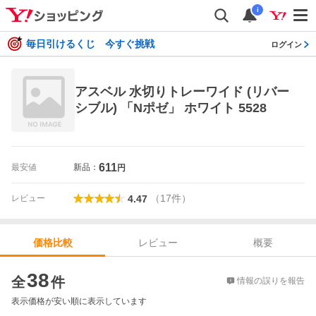
i
毎日引けるくじ 今すぐ挑戦
ログイン
アスベル 水切りトレーワイド (リバー
シブル) 「Nポゼ」 ホワイト 5528
611
最安値
新品：
円
（
17
件
）
レビュー
4.47
レビュー
概要
価格比較
価格比較
38
全
件
情報の誤りを報告
表示価格が安い順に表示しています