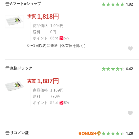
Aマートeショップ
4.82
1,818
円
実質
商品価格
1,904
円
送料
0
円
ポイント
86
pt
5
%
0〜1日以内に発送（休業日を除く）
爽快ドラッグ
4.42
1,887
円
実質
商品価格
1,169
円
送料
770
円
ポイント
52
pt
5
%
リコメン堂
4.28