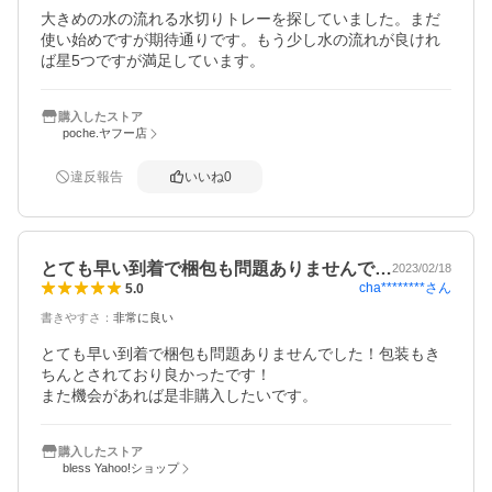
大きめの水の流れる水切りトレーを探していました。まだ
使い始めですが期待通りです。もう少し水の流れが良けれ
ば星5つですが満足しています。
購入したストア
poche.ヤフー店
違反報告
いいね
0
とても早い到着で梱包も問題ありませんで…
2023/02/18
cha********
さん
5.0
書きやすさ
：
非常に良い
とても早い到着で梱包も問題ありませんでした！包装もき
ちんとされており良かったです！

購入したストア
bless Yahoo!ショップ