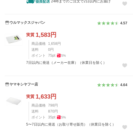
24時までのご注文で2日以内にお届け
ウルマックスジャパン
4.57
1,583
円
実質
商品価格
1,658
円
送料
0
円
ポイント
75
pt
5
%
7日以内に発送（メーカー在庫）（休業日を除く）
ヤマキシヤフー店
4.64
1,633
円
実質
商品価格
798
円
送料
870
円
ポイント
35
pt
5
%
5〜7日以内に発送（お取り寄せ販売）（休業日を除く）