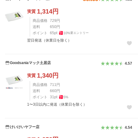
1,314
円
実質
商品価格
729
円
送料
650
円
ポイント
65
pt
10
%
要エントリー
翌日発送（休業日を除く）
Goodsaniaマック土居店
4.57
1,340
円
実質
商品価格
711
円
送料
660
円
ポイント
31
pt
5
%
1〜3日以内に発送（休業日を除く）
けいけいヤフー店
4.54